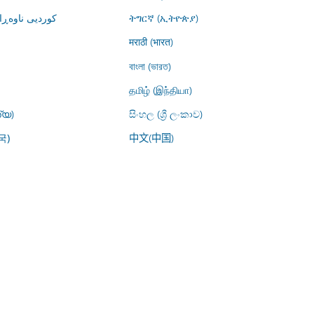
کوردیی ناوە)
ትግርኛ (ኢትዮጵያ)
मराठी (भारत)
বাংলা (ভারত)
தமிழ் (இந்தியா)
്യ)
සිංහල (ශ්‍රී ලංකාව)
中文(中国)
국)