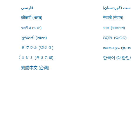
ڕاست (کوردستان
فارسى
नेपाली (नेपाल)
कोंकणी (भारत)
অসমীয়া (ভাৰত)
বাংলা (বাংলাদেশ)
ગુજરાતી (ભારત)
ଓଡ଼ିଆ (ଭାରତ)
ಕನ್ನಡ (ಭಾರತ)
മലയാളം (ഇന്ത
ខ្មែរ (កម្ពុជា)
한국어 (대한민
繁體中文 (台灣)