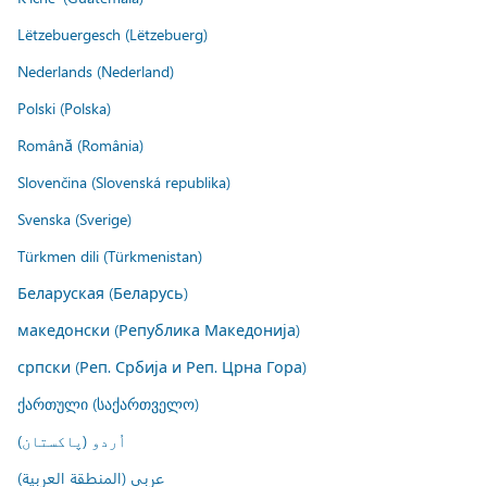
Lëtzebuergesch (Lëtzebuerg)
Nederlands (Nederland)
Polski (Polska)
Română (România)
Slovenčina (Slovenská republika)
Svenska (Sverige)
Türkmen dili (Türkmenistan)
Беларуская (Беларусь)
македонски (Република Македонија)
српски (Реп. Србија и Реп. Црна Гора)
ქართული (საქართველო)
اُردو (پاکستان)
عربي (المنطقة العربية)