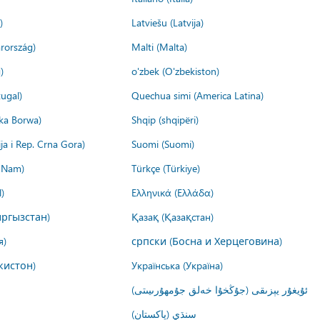
)
Latviešu (Latvija)
rország)
Malti (Malta)
)
o'zbek (O'zbekiston)
ugal)
Quechua simi (America Latina)
ika Borwa)
Shqip (shqipëri)
ija i Rep. Crna Gora)
Suomi (Suomi)
t Nam)
Türkçe (Türkiye)
)
Ελληνικά (Ελλάδα)
ргызстан)
Қазақ (Қазақстан)
я)
српски (Босна и Херцеговина)
кистон)
Українська (Україна)
ئۇيغۇر يېزىقى (جۇڭخۇا خەلق جۇمھۇرىيىتى)
سنڌي (پاکستان)