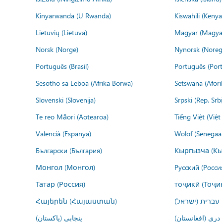
Kinyarwanda (U Rwanda)
Kiswahili (Kenya
Lietuvių (Lietuva)
Magyar (Magya
Norsk (Norge)
Nynorsk (Noreg
Português (Brasil)
Português (Port
Sesotho sa Leboa (Afrika Borwa)
Setswana (Afor
Slovenski (Slovenija)
Srpski (Rep. Srb
Te reo Māori (Aotearoa)
Tiếng Việt (Việ
Valencià (Espanya)
Wolof (Senegaal
Български (България)
Кыргызча (Кы
Монгол (Монгол)
Русский (Росси
Татар (Россия)
тоҷикӣ (Тоҷи
Հայերեն (Հայաստան)
עברית (ישראל)
درى (افغانستان)
پنجابی (پاکستان)