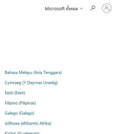
ลงชื่อ
Microsoft ทั้งหมด
เข้า
ใช้
บัญชี
ของ
คุณ
Bahasa Melayu (Asia Tenggara)
Cymraeg (Y Deyrnas Unedig)
Eesti (Eesti)
Filipino (Pilipinas)
Galego (Galego)
isiXhosa (eMzantsi Afrika)
K'iche' (Guatemala)