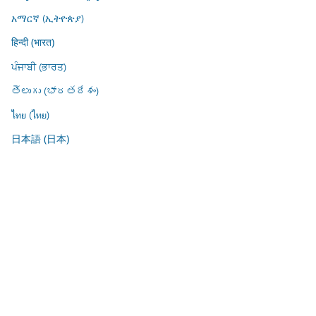
አማርኛ (ኢትዮጵያ)
हिन्दी (भारत)
ਪੰਜਾਬੀ (ਭਾਰਤ)
తెలుగు (భారతదేశం)
ไทย (ไทย)
日本語 (日本)