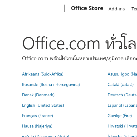
Microsoft
Office Store
Add-ins
Te
Office.com ทั่วโ
Office.com พร้อมใช้งานในหลายประเทศ/ภูมิภาค เลือกภ
Afrikaans (Suid-Afrika)
Asụsụ Igbo (Naị
Bosanski (Bosna i Hercegovina)
Català (català)
Dansk (Danmark)
Deutsch (Deuts
English (United States)
Español (España
Français (France)
Gaeilge (Éire)
Hausa (Najeriya)
Hrvatski (Hrvat
isiZulu (iNingizimu Afrika)
Íslenska (ísland)