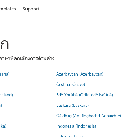
mplates
Support
ลก
าษาที่คุณต้องการด้านล่าง
jịrịa)
Azərbaycan (Azərbaycan)
Čeština (Česko)
chland)
Èdè Yorùbá (Orilẹ̀-èdè Nàìjíríà)
)
Euskara (Euskara)
Gàidhlig (An Rìoghachd Aonaichte)
ska)
Indonesia (Indonesia)
Italiano (Italia)