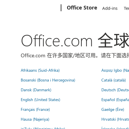
Microsoft
Office Store
Add-ins
Te
Office.com 
Office.com 在许多国家/地区可用。请在下
Afrikaans (Suid-Afrika)
Asụsụ Igbo (Naị
Bosanski (Bosna i Hercegovina)
Català (català)
Dansk (Danmark)
Deutsch (Deuts
English (United States)
Español (España
Français (France)
Gaeilge (Éire)
Hausa (Najeriya)
Hrvatski (Hrvat
isiZulu (iNingizimu Afrika)
Íslenska (ísland)