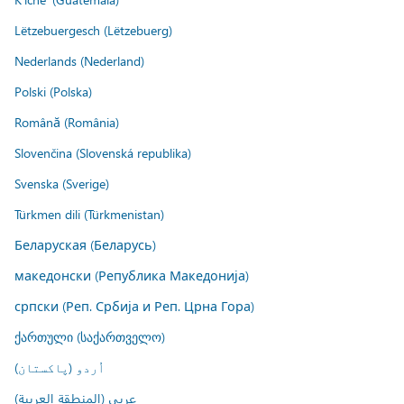
Lëtzebuergesch (Lëtzebuerg)
Nederlands (Nederland)
Polski (Polska)
Română (România)
Slovenčina (Slovenská republika)
Svenska (Sverige)
Türkmen dili (Türkmenistan)
Беларуская (Беларусь)
македонски (Република Македонија)
српски (Реп. Србија и Реп. Црна Гора)
ქართული (საქართველო)
اُردو (پاکستان)
عربي (المنطقة العربية)