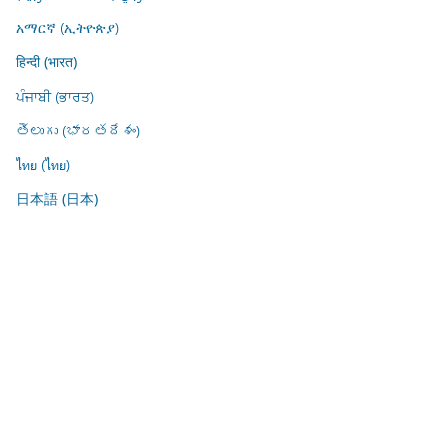
አማርኛ (ኢትዮጵያ)
हिन्दी (भारत)
ਪੰਜਾਬੀ (ਭਾਰਤ)
తెలుగు (భారతదేశం)
ไทย (ไทย)
日本語 (日本)