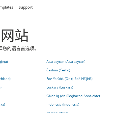
mplates
Support
全球网站
面选择您的语言首选项。
jịrịa)
Azərbaycan (Azərbaycan)
Čeština (Česko)
chland)
Èdè Yorùbá (Orilẹ̀-èdè Nàìjíríà)
)
Euskara (Euskara)
Gàidhlig (An Rìoghachd Aonaichte)
ska)
Indonesia (Indonesia)
Italiano (Italia)