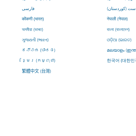
ڕاست (کوردستان
فارسى
नेपाली (नेपाल)
कोंकणी (भारत)
অসমীয়া (ভাৰত)
বাংলা (বাংলাদেশ)
ગુજરાતી (ભારત)
ଓଡ଼ିଆ (ଭାରତ)
ಕನ್ನಡ (ಭಾರತ)
മലയാളം (ഇന്ത
ខ្មែរ (កម្ពុជា)
한국어 (대한민
繁體中文 (台灣)