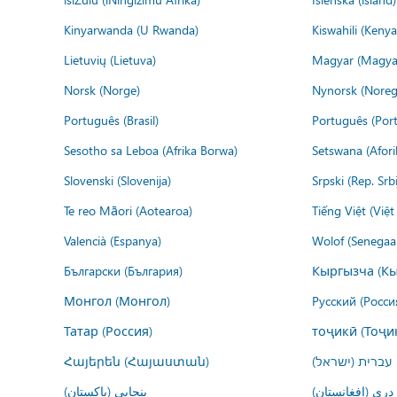
Kinyarwanda (U Rwanda)
Kiswahili (Kenya
Lietuvių (Lietuva)
Magyar (Magya
Norsk (Norge)
Nynorsk (Noreg
Português (Brasil)
Português (Port
Sesotho sa Leboa (Afrika Borwa)
Setswana (Afor
Slovenski (Slovenija)
Srpski (Rep. Srb
Te reo Māori (Aotearoa)
Tiếng Việt (Việ
Valencià (Espanya)
Wolof (Senegaal
Български (България)
Кыргызча (Кы
Монгол (Монгол)
Русский (Росси
Татар (Россия)
тоҷикӣ (Тоҷи
Հայերեն (Հայաստան)
עברית (ישראל)
درى (افغانستان)
پنجابی (پاکستان)