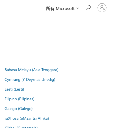
请
所有 Microsoft
登
录
你
的
帐
户
Bahasa Melayu (Asia Tenggara)
Cymraeg (Y Deyrnas Unedig)
Eesti (Eesti)
Filipino (Pilipinas)
Galego (Galego)
isiXhosa (eMzantsi Afrika)
K'iche' (Guatemala)