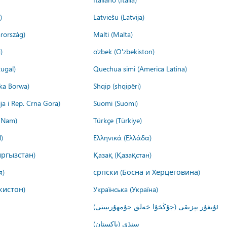
)
Latviešu (Latvija)
rország)
Malti (Malta)
)
o'zbek (O'zbekiston)
ugal)
Quechua simi (America Latina)
ika Borwa)
Shqip (shqipëri)
ija i Rep. Crna Gora)
Suomi (Suomi)
t Nam)
Türkçe (Türkiye)
)
Ελληνικά (Ελλάδα)
ргызстан)
Қазақ (Қазақстан)
я)
српски (Босна и Херцеговина)
кистон)
Українська (Україна)
ئۇيغۇر يېزىقى (جۇڭخۇا خەلق جۇمھۇرىيىتى)
سنڌي (پاکستان)