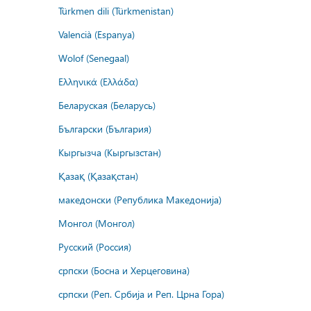
Türkmen dili (Türkmenistan)
Valencià (Espanya)
Wolof (Senegaal)
Ελληνικά (Ελλάδα)
Беларуская (Беларусь)
Български (България)
Кыргызча (Кыргызстан)
Қазақ (Қазақстан)
македонски (Република Македонија)
Монгол (Монгол)
Русский (Россия)
српски (Босна и Херцеговина)
српски (Реп. Србија и Реп. Црна Гора)