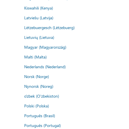
Kiswahili (Kenya)
Latviešu (Latvija)
Lëtzebuergesch (Lëtzebuerg)
Lietuvių (Lietuva)
Magyar (Magyarország)
Malti (Malta)
Nederlands (Nederland)
Norsk (Norge)
Nynorsk (Noreg)
o'zbek (O'zbekiston)
Polski (Polska)
Português (Brasil)
Português (Portugal)