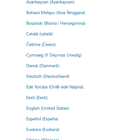
Azərbaycan (Azərbaycan)
Bahasa Melayu (Asia Tenggara)
Bosanski (Bosna i Hercegovina)
Català (català)
Čeština (Česko)
Cymraeg (Y Deyrnas Unedig)
Dansk (Danmark)
Deutsch (Deutschland)
Èdè Yorùbá (Orilẹ̀-èdè Nàìjíríà)
Eesti (Eesti)
English (United States)
Español (España)
Euskara (Euskara)
Filipino (Pilipinas)