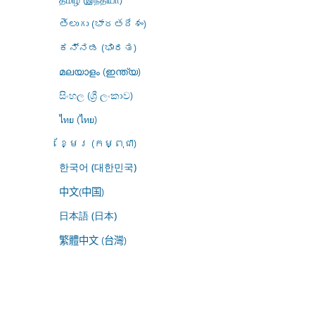
తెలుగు (భారతదేశం)
ಕನ್ನಡ (ಭಾರತ)
മലയാളം (ഇന്ത്യ)
සිංහල (ශ්‍රී ලංකාව)
ไทย (ไทย)
ខ្មែរ (កម្ពុជា)
한국어 (대한민국)
中文(中国)
日本語 (日本)
繁體中文 (台灣)