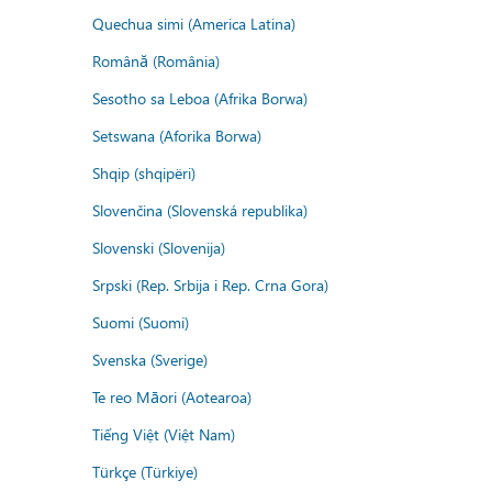
Quechua simi (America Latina)
Română (România)
Sesotho sa Leboa (Afrika Borwa)
Setswana (Aforika Borwa)
Shqip (shqipëri)
Slovenčina (Slovenská republika)
Slovenski (Slovenija)
Srpski (Rep. Srbija i Rep. Crna Gora)
Suomi (Suomi)
Svenska (Sverige)
Te reo Māori (Aotearoa)
Tiếng Việt (Việt Nam)
Türkçe (Türkiye)