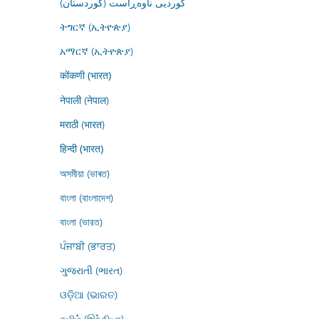
کوردیی ناوەڕاست (کوردستان)
ትግርኛ (ኢትዮጵያ)
አማርኛ (ኢትዮጵያ)
कोंकणी (भारत)
नेपाली (नेपाल)
मराठी (भारत)
हिन्दी (भारत)
অসমীয়া (ভাৰত)
বাংলা (বাংলাদেশ)
বাংলা (ভারত)
ਪੰਜਾਬੀ (ਭਾਰਤ)
ગુજરાતી (ભારત)
ଓଡ଼ିଆ (ଭାରତ)
தமிழ் (இந்தியா)