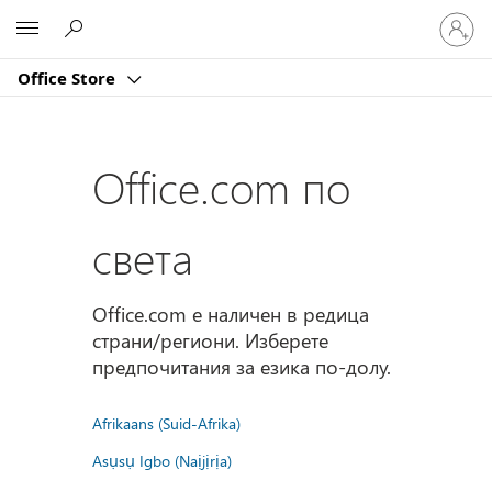
Влезте
Microsoft
във
вашия
Office Store
акаунт
Office.com по
света
Office.com е наличен в редица
страни/региони. Изберете
предпочитания за езика по-долу.
Afrikaans (Suid-Afrika)
Asụsụ Igbo (Naịjịrịa)