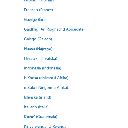
Français (France)
Gaeilge (Éire)
Gàidhlig (An Rìoghachd Aonaichte)
Galego (Galego)
Hausa (Najeriya)
Hrvatski (Hrvatska)
Indonesia (Indonesia)
isiXhosa (eMzantsi Afrika)
isiZulu (iNingizimu Afrika)
Íslenska (ísland)
Italiano (Italia)
K'iche' (Guatemala)
Kinyarwanda (U Rwanda)