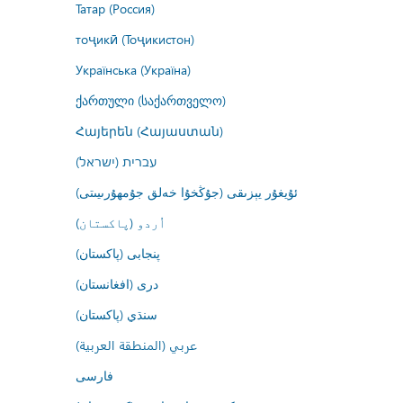
Татар (Россия)
тоҷикӣ (Тоҷикистон)
Українська (Україна)
ქართული (საქართველო)
Հայերեն (Հայաստան)
עברית (ישראל)
ئۇيغۇر يېزىقى (جۇڭخۇا خەلق جۇمھۇرىيىتى)
اُردو (پاکستان)
پنجابی (پاکستان)
درى (افغانستان)
سنڌي (پاکستان)
عربي (المنطقة العربية)
فارسى