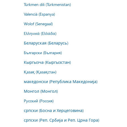
Türkmen dili (Türkmenistan)
Valencià (Espanya)
Wolof (Senegaal)
Ελληνικά (Ελλάδα)
Беларуская (Беларусь)
Български (България)
Кыргызча (Кыргызстан)
Қазақ (Қазақстан)
македонски (Република Македонија)
Монгол (Монгол)
Русский (Россия)
српски (Босна и Херцеговина)
српски (Реп. Србија и Реп. Црна Гора)