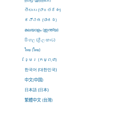
తెలుగు (భారతదేశం)
ಕನ್ನಡ (ಭಾರತ)
മലയാളം (ഇന്ത്യ)
සිංහල (ශ්‍රී ලංකාව)
ไทย (ไทย)
ខ្មែរ (កម្ពុជា)
한국어 (대한민국)
中文(中国)
日本語 (日本)
繁體中文 (台灣)