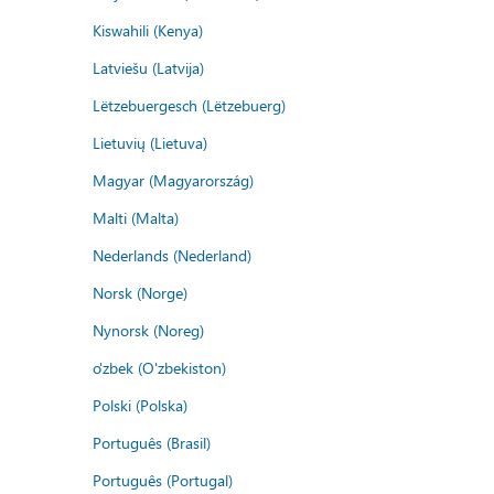
Kiswahili (Kenya)
Latviešu (Latvija)
Lëtzebuergesch (Lëtzebuerg)
Lietuvių (Lietuva)
Magyar (Magyarország)
Malti (Malta)
Nederlands (Nederland)
Norsk (Norge)
Nynorsk (Noreg)
o'zbek (O'zbekiston)
Polski (Polska)
Português (Brasil)
Português (Portugal)