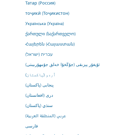
Татар (Россия)
тоҷикӣ (Тоҷикистон)
Українська (Україна)
ქართული (საქართველო)
Հայերեն (Հայաստան)
עברית (ישראל)
ئۇيغۇر يېزىقى (جۇڭخۇا خەلق جۇمھۇرىيىتى)
اُردو (پاکستان)
پنجابی (پاکستان)
درى (افغانستان)
سنڌي (پاکستان)
عربي (المنطقة العربية)
فارسى