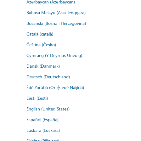
Azərbaycan (Azərbaycan)
Bahasa Melayu (Asia Tenggara)
Bosanski (Bosna i Hercegovina)
Català (català)
Čeština (Česko)
Cymraeg (Y Deyrnas Unedig)
Dansk (Danmark)
Deutsch (Deutschland)
Èdè Yorùbá (Orilẹ̀-èdè Nàìjíríà)
Eesti (Eesti)
English (United States)
Español (España)
Euskara (Euskara)
Filipino (Pilipinas)