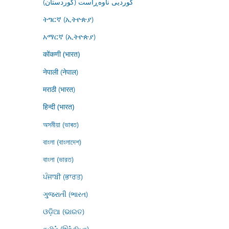
کوردیی ناوەڕاست (کوردستان)
ትግርኛ (ኢትዮጵያ)
አማርኛ (ኢትዮጵያ)
कोंकणी (भारत)
नेपाली (नेपाल)
मराठी (भारत)
हिन्दी (भारत)
অসমীয়া (ভাৰত)
বাংলা (বাংলাদেশ)
বাংলা (ভারত)
ਪੰਜਾਬੀ (ਭਾਰਤ)
ગુજરાતી (ભારત)
ଓଡ଼ିଆ (ଭାରତ)
தமிழ் (இந்தியா)