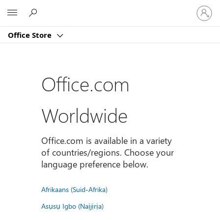
Sign
Microsoft
in
to
Office Store
your
account
Office.com
Worldwide
Office.com is available in a variety
of countries/regions. Choose your
language preference below.
Afrikaans (Suid-Afrika)
Asụsụ Igbo (Naịjịrịa)