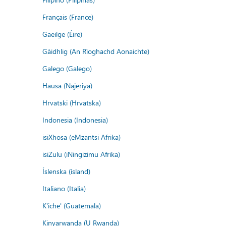
Français (France)
Gaeilge (Éire)
Gàidhlig (An Rìoghachd Aonaichte)
Galego (Galego)
Hausa (Najeriya)
Hrvatski (Hrvatska)
Indonesia (Indonesia)
isiXhosa (eMzantsi Afrika)
isiZulu (iNingizimu Afrika)
Íslenska (ísland)
Italiano (Italia)
K'iche' (Guatemala)
Kinyarwanda (U Rwanda)