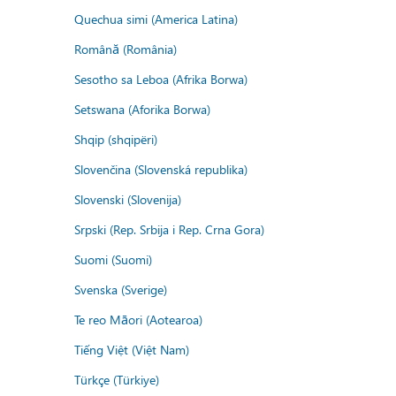
Quechua simi (America Latina)
Română (România)
Sesotho sa Leboa (Afrika Borwa)
Setswana (Aforika Borwa)
Shqip (shqipëri)
Slovenčina (Slovenská republika)
Slovenski (Slovenija)
Srpski (Rep. Srbija i Rep. Crna Gora)
Suomi (Suomi)
Svenska (Sverige)
Te reo Māori (Aotearoa)
Tiếng Việt (Việt Nam)
Türkçe (Türkiye)