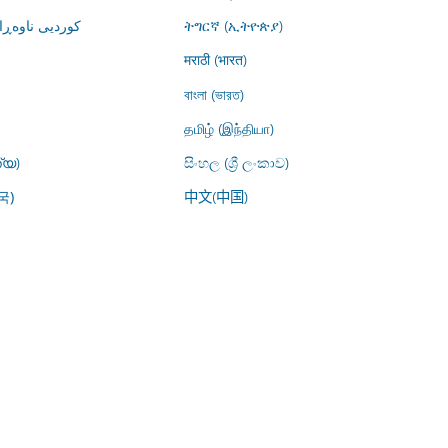
کوردیی ناوە)
ትግርኛ (ኢትዮጵያ)
मराठी (भारत)
বাংলা (ভারত)
தமிழ் (இந்தியா)
്യ)
සිංහල (ශ්‍රී ලංකාව)
中文(中国)
국)