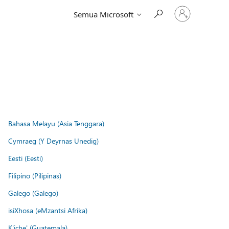
Masuk
Semua Microsoft
ke
akun
Anda
Bahasa Melayu (Asia Tenggara)
Cymraeg (Y Deyrnas Unedig)
Eesti (Eesti)
Filipino (Pilipinas)
Galego (Galego)
isiXhosa (eMzantsi Afrika)
K'iche' (Guatemala)