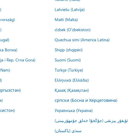
)
Latviešu (Latvija)
rország)
Malti (Malta)
)
o'zbek (O'zbekiston)
ugal)
Quechua simi (America Latina)
ika Borwa)
Shqip (shqipëri)
ija i Rep. Crna Gora)
Suomi (Suomi)
t Nam)
Türkçe (Türkiye)
)
Ελληνικά (Ελλάδα)
ргызстан)
Қазақ (Қазақстан)
я)
српски (Босна и Херцеговина)
кистон)
Українська (Україна)
ئۇيغۇر يېزىقى (جۇڭخۇا خەلق جۇمھۇرىيىتى)
سنڌي (پاکستان)