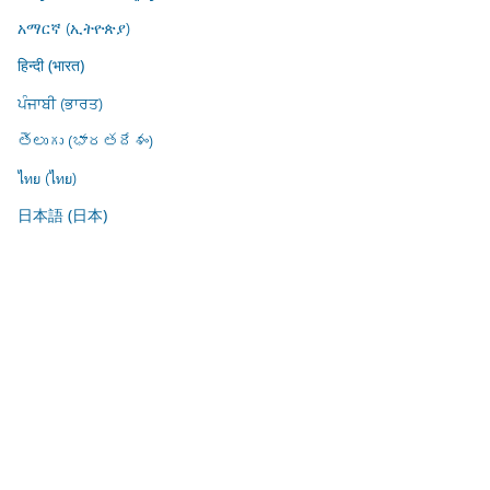
አማርኛ (ኢትዮጵያ)
हिन्दी (भारत)
ਪੰਜਾਬੀ (ਭਾਰਤ)
తెలుగు (భారతదేశం)
ไทย (ไทย)
日本語 (日本)