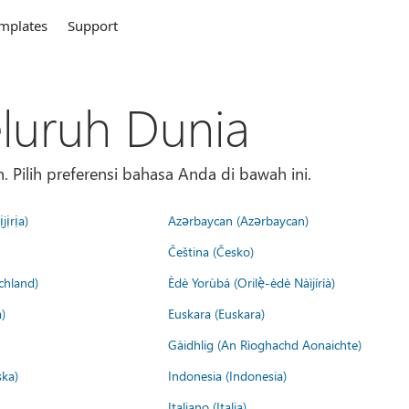
mplates
Support
eluruh Dunia
 Pilih preferensi bahasa Anda di bawah ini.
jịrịa)
Azərbaycan (Azərbaycan)
Čeština (Česko)
chland)
Èdè Yorùbá (Orilẹ̀-èdè Nàìjíríà)
)
Euskara (Euskara)
Gàidhlig (An Rìoghachd Aonaichte)
ska)
Indonesia (Indonesia)
Italiano (Italia)