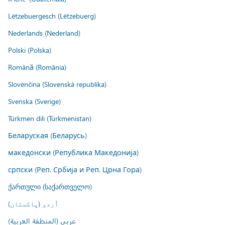
Lëtzebuergesch (Lëtzebuerg)
Nederlands (Nederland)
Polski (Polska)
Română (România)
Slovenčina (Slovenská republika)
Svenska (Sverige)
Türkmen dili (Türkmenistan)
Беларуская (Беларусь)
македонски (Република Македонија)
српски (Реп. Србија и Реп. Црна Гора)
ქართული (საქართველო)
اُردو (پاکستان)
عربي (المنطقة العربية)