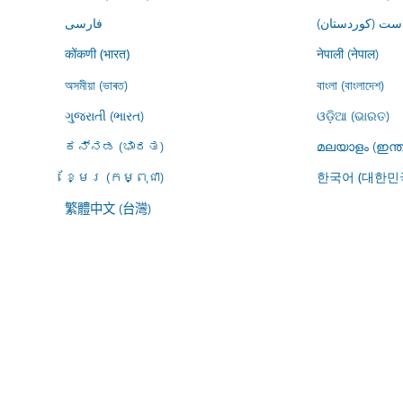
ڕاست (کوردستان
فارسى
नेपाली (नेपाल)
कोंकणी (भारत)
অসমীয়া (ভাৰত)
বাংলা (বাংলাদেশ)
ગુજરાતી (ભારત)
ଓଡ଼ିଆ (ଭାରତ)
ಕನ್ನಡ (ಭಾರತ)
മലയാളം (ഇന്ത
ខ្មែរ (កម្ពុជា)
한국어 (대한민
繁體中文 (台灣)