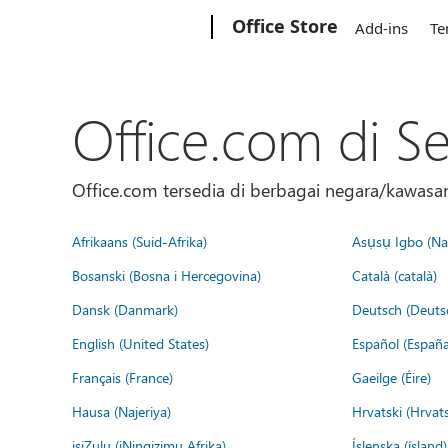
Microsoft
Office Store
Add-ins
Te
Office.com di S
Office.com tersedia di berbagai negara/kawasan.
Afrikaans (Suid-Afrika)
Asụsụ Igbo (Naị
Bosanski (Bosna i Hercegovina)
Català (català)
Dansk (Danmark)
Deutsch (Deuts
English (United States)
Español (España
Français (France)
Gaeilge (Éire)
Hausa (Najeriya)
Hrvatski (Hrvat
isiZulu (iNingizimu Afrika)
Íslenska (ísland)