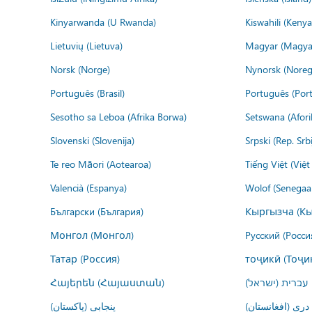
Kinyarwanda (U Rwanda)
Kiswahili (Kenya
Lietuvių (Lietuva)
Magyar (Magya
Norsk (Norge)
Nynorsk (Noreg
Português (Brasil)
Português (Port
Sesotho sa Leboa (Afrika Borwa)
Setswana (Afor
Slovenski (Slovenija)
Srpski (Rep. Srb
Te reo Māori (Aotearoa)
Tiếng Việt (Việ
Valencià (Espanya)
Wolof (Senegaal
Български (България)
Кыргызча (Кы
Монгол (Монгол)
Русский (Росси
Татар (Россия)
тоҷикӣ (Тоҷи
Հայերեն (Հայաստան)
עברית (ישראל)
درى (افغانستان)
پنجابی (پاکستان)