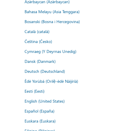
Azərbaycan (Azərbaycan)
Bahasa Melayu (Asia Tenggara)
Bosanski (Bosna i Hercegovina)
Català (català)
Čeština (Česko)
Cymraeg (Y Deyrnas Unedig)
Dansk (Danmark)
Deutsch (Deutschland)
Èdè Yorùbá (Orilẹ̀-èdè Nàìjíríà)
Eesti (Eesti)
English (United States)
Español (España)
Euskara (Euskara)
Filipino (Pilipinas)