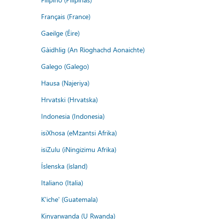
Français (France)
Gaeilge (Éire)
Gàidhlig (An Rìoghachd Aonaichte)
Galego (Galego)
Hausa (Najeriya)
Hrvatski (Hrvatska)
Indonesia (Indonesia)
isiXhosa (eMzantsi Afrika)
isiZulu (iNingizimu Afrika)
Íslenska (ísland)
Italiano (Italia)
K'iche' (Guatemala)
Kinyarwanda (U Rwanda)