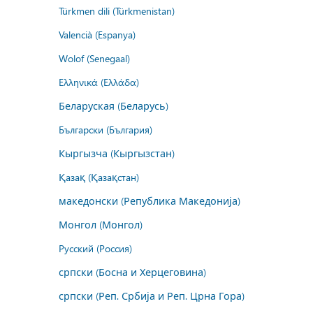
Türkmen dili (Türkmenistan)
Valencià (Espanya)
Wolof (Senegaal)
Ελληνικά (Ελλάδα)
Беларуская (Беларусь)
Български (България)
Кыргызча (Кыргызстан)
Қазақ (Қазақстан)
македонски (Република Македонија)
Монгол (Монгол)
Русский (Россия)
српски (Босна и Херцеговина)
српски (Реп. Србија и Реп. Црна Гора)