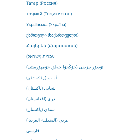
Татар (Россия)
тоҷикӣ (Тоҷикистон)
Українська (Україна)
ქართული (საქართველო)
Հայերեն (Հայաստան)
עברית (ישראל)
ئۇيغۇر يېزىقى (جۇڭخۇا خەلق جۇمھۇرىيىتى)
اُردو (پاکستان)
پنجابی (پاکستان)
درى (افغانستان)
سنڌي (پاکستان)
عربي (المنطقة العربية)
فارسى