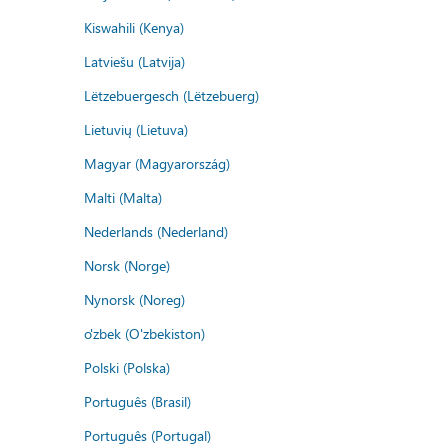
Kiswahili (Kenya)
Latviešu (Latvija)
Lëtzebuergesch (Lëtzebuerg)
Lietuvių (Lietuva)
Magyar (Magyarország)
Malti (Malta)
Nederlands (Nederland)
Norsk (Norge)
Nynorsk (Noreg)
o'zbek (O'zbekiston)
Polski (Polska)
Português (Brasil)
Português (Portugal)