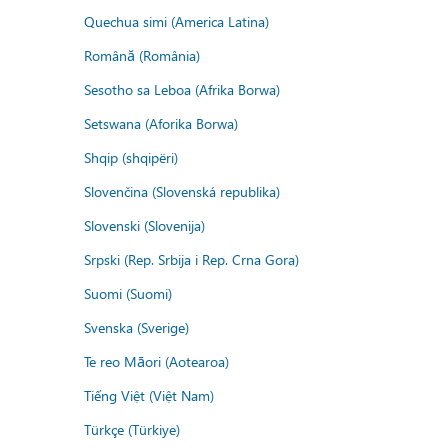
Quechua simi (America Latina)
Română (România)
Sesotho sa Leboa (Afrika Borwa)
Setswana (Aforika Borwa)
Shqip (shqipëri)
Slovenčina (Slovenská republika)
Slovenski (Slovenija)
Srpski (Rep. Srbija i Rep. Crna Gora)
Suomi (Suomi)
Svenska (Sverige)
Te reo Māori (Aotearoa)
Tiếng Việt (Việt Nam)
Türkçe (Türkiye)