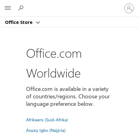
Sign
Microsoft
in
to
Office Store
your
account
Office.com
Worldwide
Office.com is available in a variety
of countries/regions. Choose your
language preference below.
Afrikaans (Suid-Afrika)
Asụsụ Igbo (Naịjịrịa)