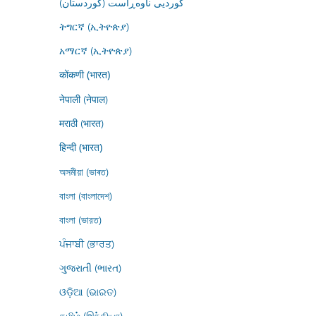
کوردیی ناوەڕاست (کوردستان)
ትግርኛ (ኢትዮጵያ)
አማርኛ (ኢትዮጵያ)
कोंकणी (भारत)
नेपाली (नेपाल)
मराठी (भारत)
हिन्दी (भारत)
অসমীয়া (ভাৰত)
বাংলা (বাংলাদেশ)
বাংলা (ভারত)
ਪੰਜਾਬੀ (ਭਾਰਤ)
ગુજરાતી (ભારત)
ଓଡ଼ିଆ (ଭାରତ)
தமிழ் (இந்தியா)