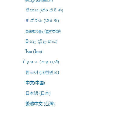
తెలుగు (భారతదేశం)
ಕನ್ನಡ (ಭಾರತ)
മലയാളം (ഇന്ത്യ)
සිංහල (ශ්‍රී ලංකාව)
ไทย (ไทย)
ខ្មែរ (កម្ពុជា)
한국어 (대한민국)
中文(中国)
日本語 (日本)
繁體中文 (台灣)