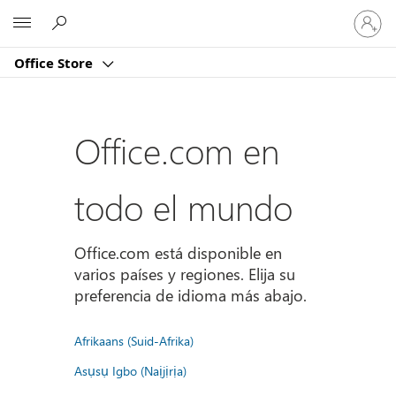
Iniciar
Microsoft
sesión
en
Office Store
tu
cuenta
Office.com en
todo el mundo
Office.com está disponible en
varios países y regiones. Elija su
preferencia de idioma más abajo.
Afrikaans (Suid-Afrika)
Asụsụ Igbo (Naịjịrịa)