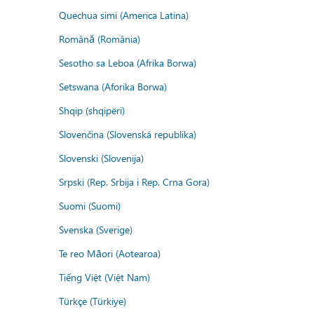
Quechua simi (America Latina)
Română (România)
Sesotho sa Leboa (Afrika Borwa)
Setswana (Aforika Borwa)
Shqip (shqipëri)
Slovenčina (Slovenská republika)
Slovenski (Slovenija)
Srpski (Rep. Srbija i Rep. Crna Gora)
Suomi (Suomi)
Svenska (Sverige)
Te reo Māori (Aotearoa)
Tiếng Việt (Việt Nam)
Türkçe (Türkiye)