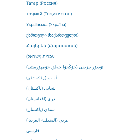
Татар (Россия)
тоҷикӣ (Тоҷикистон)
Українська (Україна)
ქართული (საქართველო)
Հայերեն (Հայաստան)
עברית (ישראל)
ئۇيغۇر يېزىقى (جۇڭخۇا خەلق جۇمھۇرىيىتى)
اُردو (پاکستان)
پنجابی (پاکستان)
درى (افغانستان)
سنڌي (پاکستان)
عربي (المنطقة العربية)
فارسى