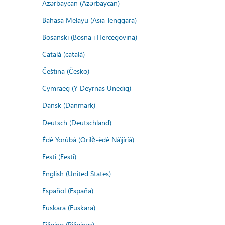
Azərbaycan (Azərbaycan)
Bahasa Melayu (Asia Tenggara)
Bosanski (Bosna i Hercegovina)
Català (català)
Čeština (Česko)
Cymraeg (Y Deyrnas Unedig)
Dansk (Danmark)
Deutsch (Deutschland)
Èdè Yorùbá (Orilẹ̀-èdè Nàìjíríà)
Eesti (Eesti)
English (United States)
Español (España)
Euskara (Euskara)
Filipino (Pilipinas)