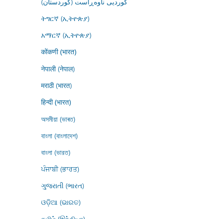
کوردیی ناوەڕاست (کوردستان)
ትግርኛ (ኢትዮጵያ)
አማርኛ (ኢትዮጵያ)
कोंकणी (भारत)
नेपाली (नेपाल)
मराठी (भारत)
हिन्दी (भारत)
অসমীয়া (ভাৰত)
বাংলা (বাংলাদেশ)
বাংলা (ভারত)
ਪੰਜਾਬੀ (ਭਾਰਤ)
ગુજરાતી (ભારત)
ଓଡ଼ିଆ (ଭାରତ)
தமிழ் (இந்தியா)