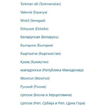
Türkmen dili (Türkmenistan)
Valencià (Espanya)
Wolof (Senegaal)
Ελληνικά (Ελλάδα)
Беларуская (Беларусь)
Български (България)
Кыргызча (Кыргызстан)
Қазақ (Қазақстан)
македонски (Република Македонија)
Монгол (Монгол)
Русский (Россия)
српски (Босна и Херцеговина)
српски (Реп. Србија и Реп. Црна Гора)