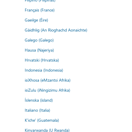
Français (France)
Gaeilge (Éire)
Gàidhlig (An Rìoghachd Aonaichte)
Galego (Galego)
Hausa (Najeriya)
Hrvatski (Hrvatska)
Indonesia (Indonesia)
isiXhosa (eMzantsi Afrika)
isiZulu (iNingizimu Afrika)
Íslenska (ísland)
Italiano (Italia)
K'iche' (Guatemala)
Kinyarwanda (U Rwanda)