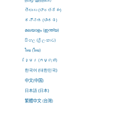
తెలుగు (భారతదేశం)
ಕನ್ನಡ (ಭಾರತ)
മലയാളം (ഇന്ത്യ)
සිංහල (ශ්‍රී ලංකාව)
ไทย (ไทย)
ខ្មែរ (កម្ពុជា)
한국어 (대한민국)
中文(中国)
日本語 (日本)
繁體中文 (台灣)