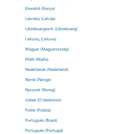
Kiswahili (Kenya)
Latviešu (Latvija)
Lëtzebuergesch (Lëtzebuerg)
Lietuvių (Lietuva)
Magyar (Magyarország)
Malti (Malta)
Nederlands (Nederland)
Norsk (Norge)
Nynorsk (Noreg)
o'zbek (O'zbekiston)
Polski (Polska)
Português (Brasil)
Português (Portugal)