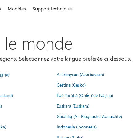
s
Modèles
Support technique
s le monde
égions. Sélectionnez votre langue préférée ci-dessous.
jịrịa)
Azərbaycan (Azərbaycan)
Čeština (Česko)
chland)
Èdè Yorùbá (Orilẹ̀-èdè Nàìjíríà)
)
Euskara (Euskara)
Gàidhlig (An Rìoghachd Aonaichte)
ska)
Indonesia (Indonesia)
Italiano (Italia)