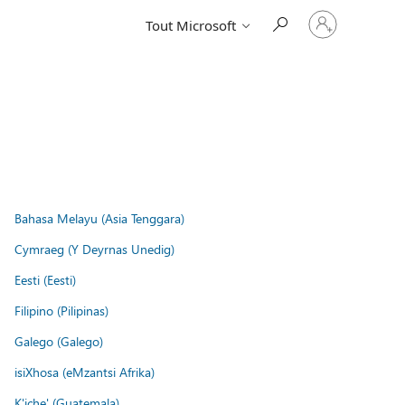
Connectez-
Tout Microsoft
vous
à
votre
compte
Bahasa Melayu (Asia Tenggara)
Cymraeg (Y Deyrnas Unedig)
Eesti (Eesti)
Filipino (Pilipinas)
Galego (Galego)
isiXhosa (eMzantsi Afrika)
K'iche' (Guatemala)