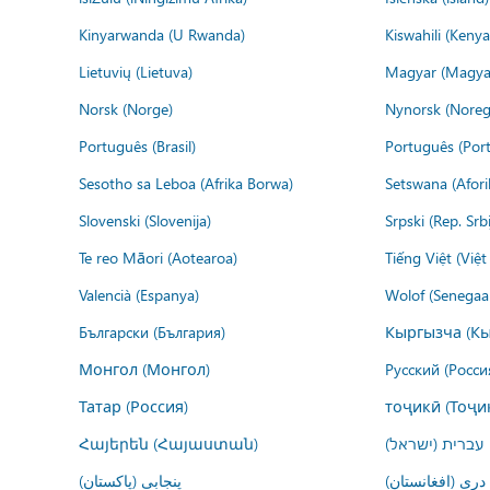
Kinyarwanda (U Rwanda)
Kiswahili (Kenya
Lietuvių (Lietuva)
Magyar (Magya
Norsk (Norge)
Nynorsk (Noreg
Português (Brasil)
Português (Port
Sesotho sa Leboa (Afrika Borwa)
Setswana (Afor
Slovenski (Slovenija)
Srpski (Rep. Srb
Te reo Māori (Aotearoa)
Tiếng Việt (Việ
Valencià (Espanya)
Wolof (Senegaal
Български (България)
Кыргызча (Кы
Монгол (Монгол)
Русский (Росси
Татар (Россия)
тоҷикӣ (Тоҷи
Հայերեն (Հայաստան)
עברית (ישראל)
درى (افغانستان)
پنجابی (پاکستان)