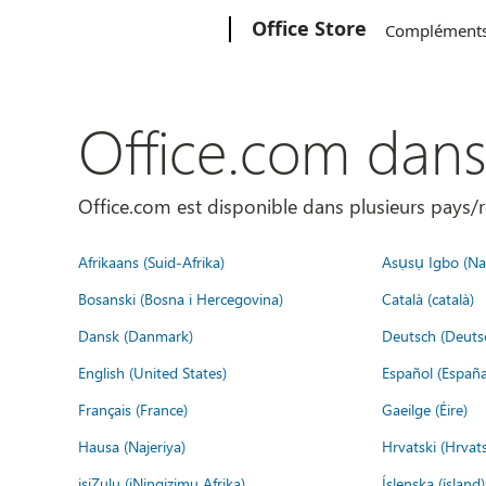
Microsoft
Office Store
Complément
Office.com dan
Office.com est disponible dans plusieurs pays/r
Afrikaans (Suid-Afrika)
Asụsụ Igbo (Naị
Bosanski (Bosna i Hercegovina)
Català (català)
Dansk (Danmark)
Deutsch (Deuts
English (United States)
Español (España
Français (France)
Gaeilge (Éire)
Hausa (Najeriya)
Hrvatski (Hrvat
isiZulu (iNingizimu Afrika)
Íslenska (ísland)