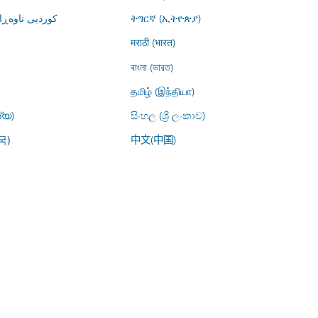
کوردیی ناوە)
ትግርኛ (ኢትዮጵያ)
मराठी (भारत)
বাংলা (ভারত)
தமிழ் (இந்தியா)
്യ)
සිංහල (ශ්‍රී ලංකාව)
中文(中国)
국)