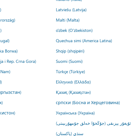
)
Latviešu (Latvija)
rország)
Malti (Malta)
)
o'zbek (O'zbekiston)
ugal)
Quechua simi (America Latina)
ika Borwa)
Shqip (shqipëri)
ija i Rep. Crna Gora)
Suomi (Suomi)
t Nam)
Türkçe (Türkiye)
)
Ελληνικά (Ελλάδα)
ргызстан)
Қазақ (Қазақстан)
я)
српски (Босна и Херцеговина)
кистон)
Українська (Україна)
ئۇيغۇر يېزىقى (جۇڭخۇا خەلق جۇمھۇرىيىتى)
سنڌي (پاکستان)