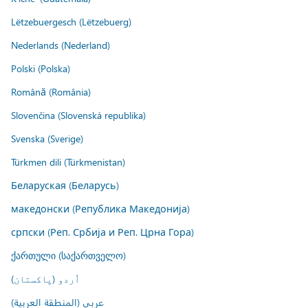
Lëtzebuergesch (Lëtzebuerg)
Nederlands (Nederland)
Polski (Polska)
Română (România)
Slovenčina (Slovenská republika)
Svenska (Sverige)
Türkmen dili (Türkmenistan)
Беларуская (Беларусь)
македонски (Република Македонија)
српски (Реп. Србија и Реп. Црна Гора)
ქართული (საქართველო)
اُردو (پاکستان)
عربي (المنطقة العربية)