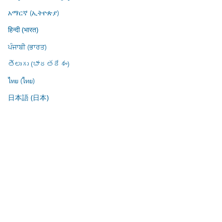
አማርኛ (ኢትዮጵያ)
हिन्दी (भारत)
ਪੰਜਾਬੀ (ਭਾਰਤ)
తెలుగు (భారతదేశం)
ไทย (ไทย)
日本語 (日本)