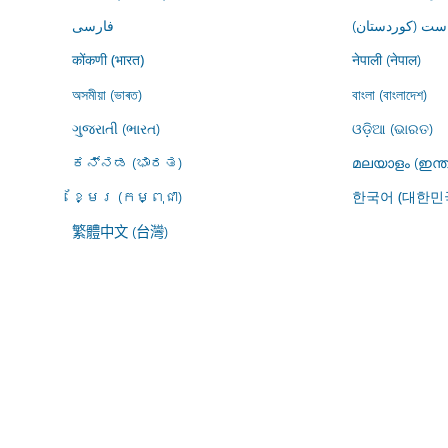
ڕاست (کوردستان
فارسى
नेपाली (नेपाल)
कोंकणी (भारत)
অসমীয়া (ভাৰত)
বাংলা (বাংলাদেশ)
ગુજરાતી (ભારત)
ଓଡ଼ିଆ (ଭାରତ)
ಕನ್ನಡ (ಭಾರತ)
മലയാളം (ഇന്ത
ខ្មែរ (កម្ពុជា)
한국어 (대한민
繁體中文 (台灣)