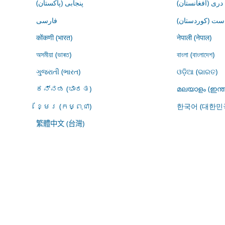
درى (افغانستان)
پنجابی (پاکستان)
ڕاست (کوردستان
فارسى
कोंकणी (भारत)
नेपाली (नेपाल)
অসমীয়া (ভাৰত)
বাংলা (বাংলাদেশ)
ગુજરાતી (ભારત)
ଓଡ଼ିଆ (ଭାରତ)
ಕನ್ನಡ (ಭಾರತ)
മലയാളം (ഇന്ത
ខ្មែរ (កម្ពុជា)
한국어 (대한민
繁體中文 (台灣)