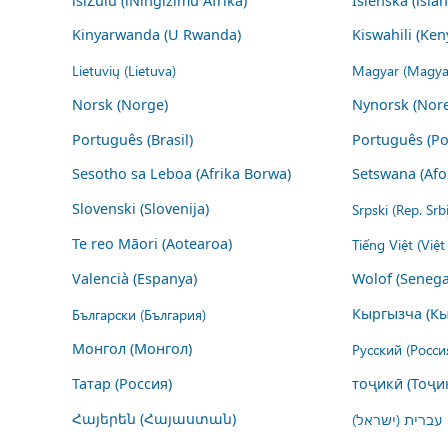
isiZulu (iNingizimu Afrika)
Íslenska (ísla
Kinyarwanda (U Rwanda)
Kiswahili (Ken
Lietuvių (Lietuva)
Magyar (Magya
Norsk (Norge)
Nynorsk (Nor
Português (Brasil)
Português (Po
Sesotho sa Leboa (Afrika Borwa)
Setswana (Afo
Slovenski (Slovenija)
Srpski (Rep. Srb
Te reo Māori (Aotearoa)
Tiếng Việt (Việ
Valencià (Espanya)
Wolof (Senega
Български (България)
Кыргызча (Кы
Монгол (Монгол)
Русский (Росси
Татар (Россия)
тоҷикӣ (Тоҷи
Հայերեն (Հայաստան)
עברית (ישראל)