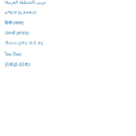
عربي (المنطقة العربية)
አማርኛ (ኢትዮጵያ)
हिन्दी (भारत)
ਪੰਜਾਬੀ (ਭਾਰਤ)
తెలుగు (భారతదేశం)
ไทย (ไทย)
日本語 (日本)