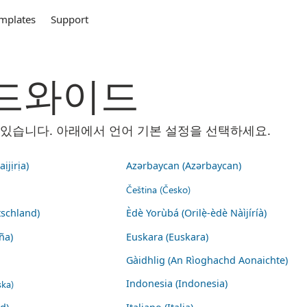
mplates
Support
 월드와이드
 수 있습니다. 아래에서 언어 기본 설정을 선택하세요.
ịjịrịa)
Azərbaycan (Azərbaycan)
Čeština (Česko)
schland)
Èdè Yorùbá (Orilẹ̀-èdè Nàìjíríà)
ña)
Euskara (Euskara)
Gàidhlig (An Rìoghachd Aonaichte)
ska)
Indonesia (Indonesia)