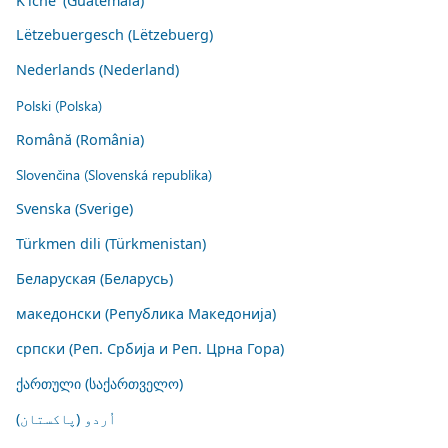
K'iche' (Guatemala)
Lëtzebuergesch (Lëtzebuerg)
Nederlands (Nederland)
Polski (Polska)
Română (România)
Slovenčina (Slovenská republika)
Svenska (Sverige)
Türkmen dili (Türkmenistan)
Беларуская (Беларусь)
македонски (Република Македонија)
српски (Реп. Србија и Реп. Црна Гора)
ქართული (საქართველო)
اُردو (پاکستان)