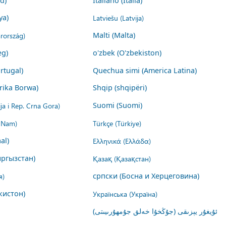
nd)
Italiano (Italia)
ya)
Latviešu (Latvija)
rország)
Malti (Malta)
eg)
o'zbek (O'zbekiston)
rtugal)
Quechua simi (America Latina)
rika Borwa)
Shqip (shqipëri)
ija i Rep. Crna Gora)
Suomi (Suomi)
t Nam)
Türkçe (Türkiye)
al)
Ελληνικά (Ελλάδα)
ргызстан)
Қазақ (Қазақстан)
я)
српски (Босна и Херцеговина)
кистон)
Українська (Україна)
ئۇيغۇر يېزىقى (جۇڭخۇا خەلق جۇمھۇرىيىتى)