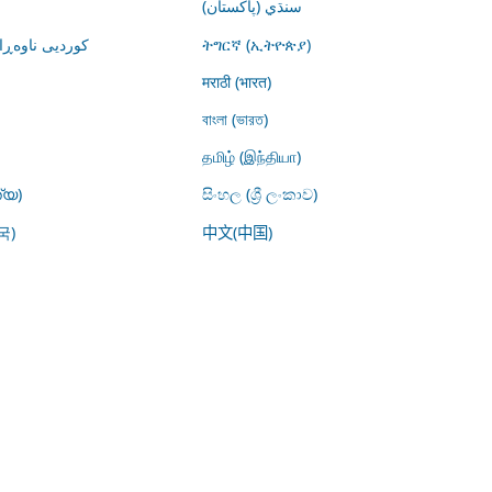
سنڌي (پاکستان)
کوردیی ناوە)
ትግርኛ (ኢትዮጵያ)
मराठी (भारत)
বাংলা (ভারত)
தமிழ் (இந்தியா)
്യ)
සිංහල (ශ්‍රී ලංකාව)
국)
中文(中国)