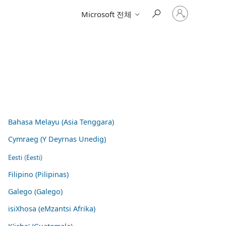
귀
Microsoft 전체
하
계
정
에
로
그
인
Bahasa Melayu (Asia Tenggara)
Cymraeg (Y Deyrnas Unedig)
Eesti (Eesti)
Filipino (Pilipinas)
Galego (Galego)
isiXhosa (eMzantsi Afrika)