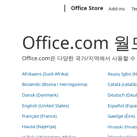
Microsoft
Office Store
Add-ins
Te
Office.com
Office.com은 다양한 국가/지역에서 사용할
Afrikaans (Suid-Afrika)
Asụsụ Igbo (Na
Bosanski (Bosna i Hercegovina)
Català (català)
Dansk (Danmark)
Deutsch (Deut
English (United States)
Español (Espa
Français (France)
Gaeilge (Éire)
Hausa (Najeriya)
Hrvatski (Hrvat