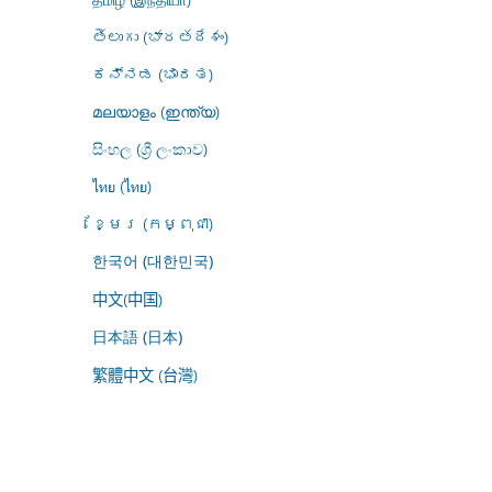
తెలుగు (భారతదేశం)
ಕನ್ನಡ (ಭಾರತ)
മലയാളം (ഇന്ത്യ)
සිංහල (ශ්‍රී ලංකාව)
ไทย (ไทย)
ខ្មែរ (កម្ពុជា)
한국어 (대한민국)
中文(中国)
日本語 (日本)
繁體中文 (台灣)