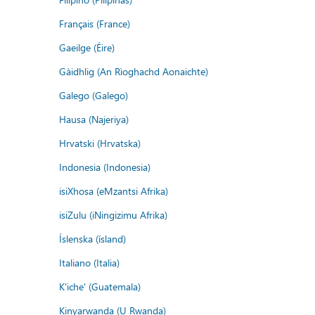
Français (France)
Gaeilge (Éire)
Gàidhlig (An Rìoghachd Aonaichte)
Galego (Galego)
Hausa (Najeriya)
Hrvatski (Hrvatska)
Indonesia (Indonesia)
isiXhosa (eMzantsi Afrika)
isiZulu (iNingizimu Afrika)
Íslenska (ísland)
Italiano (Italia)
K'iche' (Guatemala)
Kinyarwanda (U Rwanda)