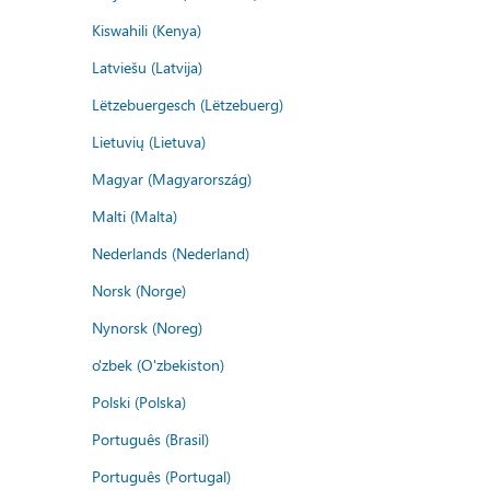
Kiswahili (Kenya)
Latviešu (Latvija)
Lëtzebuergesch (Lëtzebuerg)
Lietuvių (Lietuva)
Magyar (Magyarország)
Malti (Malta)
Nederlands (Nederland)
Norsk (Norge)
Nynorsk (Noreg)
o'zbek (O'zbekiston)
Polski (Polska)
Português (Brasil)
Português (Portugal)