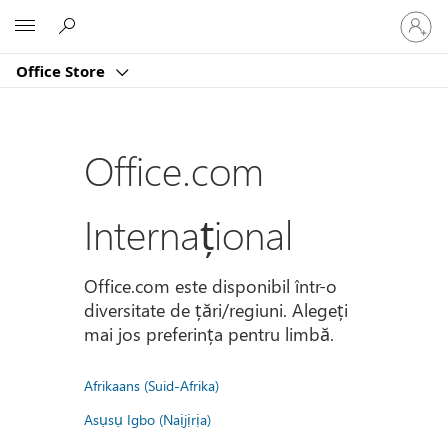
Conectaț
Microsoft
vă
la
Office Store
contul
dvs.
Office.com
Internațional
Office.com este disponibil într-o
diversitate de țări/regiuni. Alegeți
mai jos preferința pentru limbă.
Afrikaans (Suid-Afrika)
Asụsụ Igbo (Naịjịrịa)