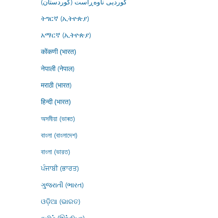
کوردیی ناوەڕاست (کوردستان)
ትግርኛ (ኢትዮጵያ)
አማርኛ (ኢትዮጵያ)
कोंकणी (भारत)
नेपाली (नेपाल)
मराठी (भारत)
हिन्दी (भारत)
অসমীয়া (ভাৰত)
বাংলা (বাংলাদেশ)
বাংলা (ভারত)
ਪੰਜਾਬੀ (ਭਾਰਤ)
ગુજરાતી (ભારત)
ଓଡ଼ିଆ (ଭାରତ)
தமிழ் (இந்தியா)