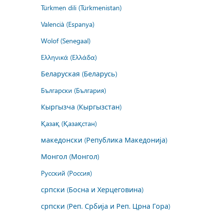
Türkmen dili (Türkmenistan)
Valencià (Espanya)
Wolof (Senegaal)
Ελληνικά (Ελλάδα)
Беларуская (Беларусь)
Български (България)
Кыргызча (Кыргызстан)
Қазақ (Қазақстан)
македонски (Република Македонија)
Монгол (Монгол)
Русский (Россия)
српски (Босна и Херцеговина)
српски (Реп. Србија и Реп. Црна Гора)