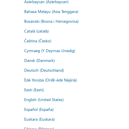
Azərbaycan (Azərbaycan)
Bahasa Melayu (Asia Tenggara)
Bosanski (Bosna i Hercegovina)
Català (català)
Čeština (Česko)
Cymraeg (Y Deyrnas Unedig)
Dansk (Danmark)
Deutsch (Deutschland)
Èdè Yorùbá (Orilẹ̀-èdè Nàìjíríà)
Eesti (Eesti)
English (United States)
Español (España)
Euskara (Euskara)
Filipino (Pilipinas)