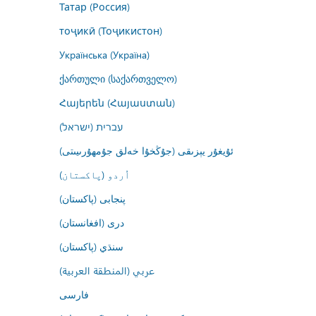
Татар (Россия)
тоҷикӣ (Тоҷикистон)
Українська (Україна)
ქართული (საქართველო)
Հայերեն (Հայաստան)
עברית (ישראל)
ئۇيغۇر يېزىقى (جۇڭخۇا خەلق جۇمھۇرىيىتى)
اُردو (پاکستان)
پنجابی (پاکستان)
درى (افغانستان)
سنڌي (پاکستان)
عربي (المنطقة العربية)
فارسى