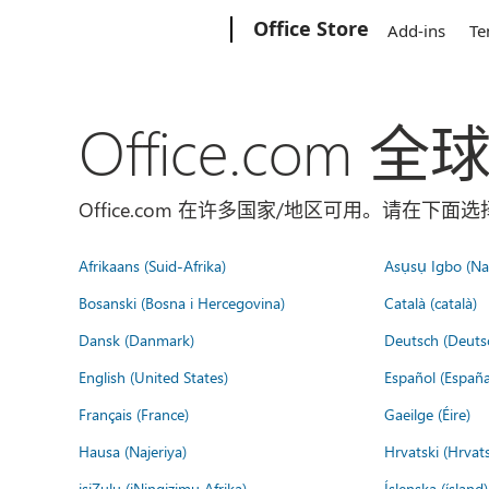
Microsoft
Office Store
Add-ins
Te
Office.com 
Office.com 在许多国家/地区可用。请在下
Afrikaans (Suid-Afrika)
Asụsụ Igbo (Naị
Bosanski (Bosna i Hercegovina)
Català (català)
Dansk (Danmark)
Deutsch (Deuts
English (United States)
Español (España
Français (France)
Gaeilge (Éire)
Hausa (Najeriya)
Hrvatski (Hrvat
isiZulu (iNingizimu Afrika)
Íslenska (ísland)