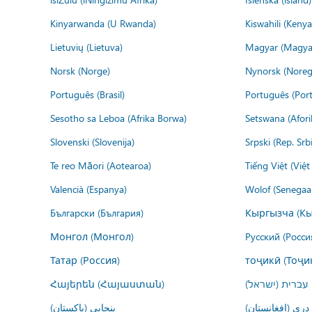
Kinyarwanda (U Rwanda)
Kiswahili (Kenya
Lietuvių (Lietuva)
Magyar (Magya
Norsk (Norge)
Nynorsk (Noreg
Português (Brasil)
Português (Port
Sesotho sa Leboa (Afrika Borwa)
Setswana (Afor
Slovenski (Slovenija)
Srpski (Rep. Srb
Te reo Māori (Aotearoa)
Tiếng Việt (Việ
Valencià (Espanya)
Wolof (Senegaal
Български (България)
Кыргызча (Кы
Монгол (Монгол)
Русский (Росси
Татар (Россия)
тоҷикӣ (Тоҷи
Հայերեն (Հայաստան)
עברית (ישראל)
درى (افغانستان)
پنجابی (پاکستان)