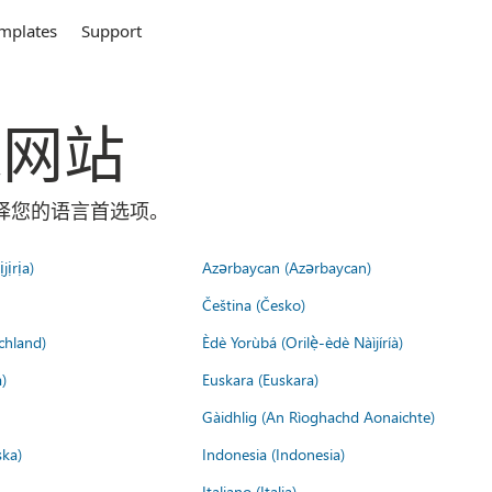
mplates
Support
全球网站
面选择您的语言首选项。
jịrịa)
Azərbaycan (Azərbaycan)
Čeština (Česko)
chland)
Èdè Yorùbá (Orilẹ̀-èdè Nàìjíríà)
)
Euskara (Euskara)
Gàidhlig (An Rìoghachd Aonaichte)
ska)
Indonesia (Indonesia)
Italiano (Italia)