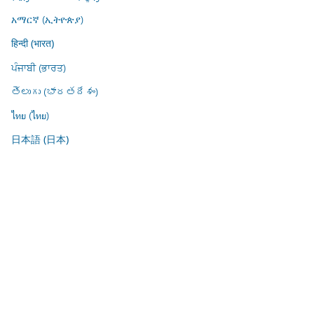
አማርኛ (ኢትዮጵያ)
हिन्दी (भारत)
ਪੰਜਾਬੀ (ਭਾਰਤ)
తెలుగు (భారతదేశం)
ไทย (ไทย)
日本語 (日本)