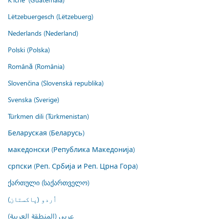
Lëtzebuergesch (Lëtzebuerg)
Nederlands (Nederland)
Polski (Polska)
Română (România)
Slovenčina (Slovenská republika)
Svenska (Sverige)
Türkmen dili (Türkmenistan)
Беларуская (Беларусь)
македонски (Република Македонија)
српски (Реп. Србија и Реп. Црна Гора)
ქართული (საქართველო)
اُردو (پاکستان)
عربي (المنطقة العربية)