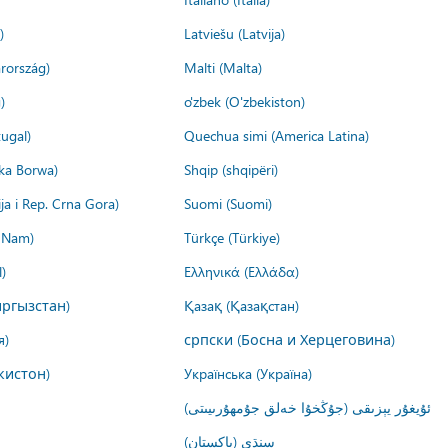
)
Latviešu (Latvija)
rország)
Malti (Malta)
)
o'zbek (O'zbekiston)
ugal)
Quechua simi (America Latina)
ika Borwa)
Shqip (shqipëri)
ija i Rep. Crna Gora)
Suomi (Suomi)
t Nam)
Türkçe (Türkiye)
)
Ελληνικά (Ελλάδα)
ргызстан)
Қазақ (Қазақстан)
я)
српски (Босна и Херцеговина)
кистон)
Українська (Україна)
ئۇيغۇر يېزىقى (جۇڭخۇا خەلق جۇمھۇرىيىتى)
سنڌي (پاکستان)