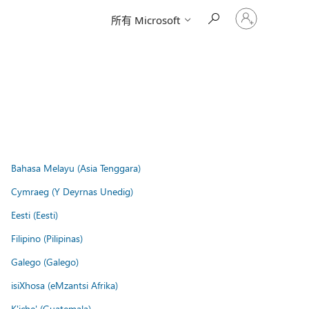
请
所有 Microsoft
登
录
你
的
帐
户
Bahasa Melayu (Asia Tenggara)
Cymraeg (Y Deyrnas Unedig)
Eesti (Eesti)
Filipino (Pilipinas)
Galego (Galego)
isiXhosa (eMzantsi Afrika)
K'iche' (Guatemala)