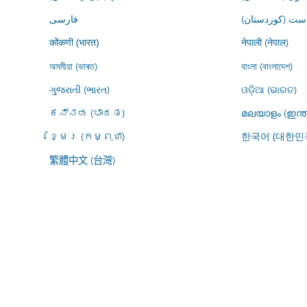
ڕاست (کوردستان
فارسى
नेपाली (नेपाल)
कोंकणी (भारत)
অসমীয়া (ভাৰত)
বাংলা (বাংলাদেশ)
ગુજરાતી (ભારત)
ଓଡ଼ିଆ (ଭାରତ)
ಕನ್ನಡ (ಭಾರತ)
മലയാളം (ഇന്ത
ខ្មែរ (កម្ពុជា)
한국어 (대한민
繁體中文 (台灣)