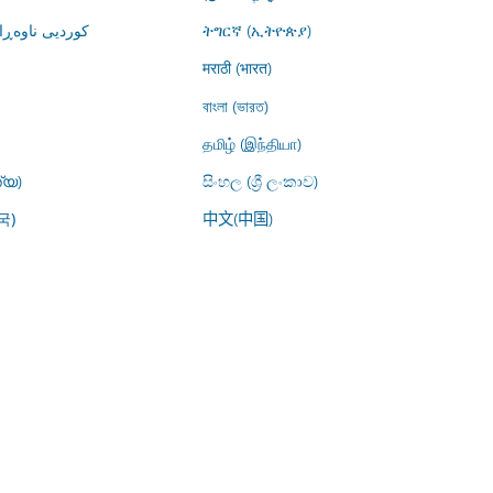
کوردیی ناوە)
ትግርኛ (ኢትዮጵያ)
मराठी (भारत)
বাংলা (ভারত)
தமிழ் (இந்தியா)
്യ)
සිංහල (ශ්‍රී ලංකාව)
中文(中国)
국)