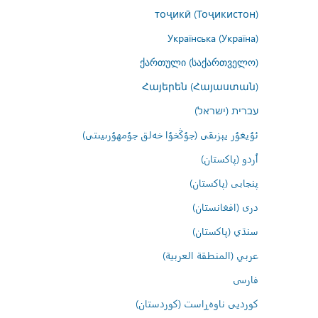
тоҷикӣ (Тоҷикистон)
Українська (Україна)
ქართული (საქართველო)
Հայերեն (Հայաստան)
עברית (ישראל)
ئۇيغۇر يېزىقى (جۇڭخۇا خەلق جۇمھۇرىيىتى)
اُردو (پاکستان)
پنجابی (پاکستان)
درى (افغانستان)
سنڌي (پاکستان)
عربي (المنطقة العربية)
فارسى
کوردیی ناوەڕاست (کوردستان)