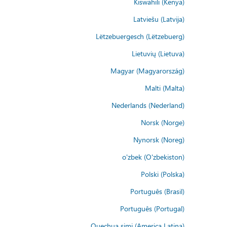
Kiswahili (Kenya)
Latviešu (Latvija)
Lëtzebuergesch (Lëtzebuerg)
Lietuvių (Lietuva)
Magyar (Magyarország)
Malti (Malta)
Nederlands (Nederland)
Norsk (Norge)
Nynorsk (Noreg)
o'zbek (O'zbekiston)
Polski (Polska)
Português (Brasil)
Português (Portugal)
Quechua simi (America Latina)