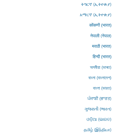
ትግርኛ (ኢትዮጵያ)
አማርኛ (ኢትዮጵያ)
कोंकणी (भारत)
नेपाली (नेपाल)
मराठी (भारत)
हिन्दी (भारत)
অসমীয়া (ভাৰত)
বাংলা (বাংলাদেশ)
বাংলা (ভারত)
ਪੰਜਾਬੀ (ਭਾਰਤ)
ગુજરાતી (ભારત)
ଓଡ଼ିଆ (ଭାରତ)
தமிழ் (இந்தியா)