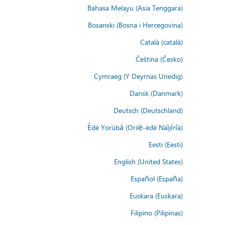
Bahasa Melayu (Asia Tenggara)
Bosanski (Bosna i Hercegovina)
Català (català)
Čeština (Česko)
Cymraeg (Y Deyrnas Unedig)
Dansk (Danmark)
Deutsch (Deutschland)
Èdè Yorùbá (Orilẹ̀-èdè Nàìjíríà)
Eesti (Eesti)
English (United States)
Español (España)
Euskara (Euskara)
Filipino (Pilipinas)