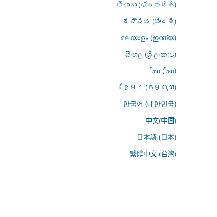
తెలుగు (భారతదేశం)
ಕನ್ನಡ (ಭಾರತ)
മലയാളം (ഇന്ത്യ)
සිංහල (ශ්‍රී ලංකාව)
ไทย (ไทย)
ខ្មែរ (កម្ពុជា)
한국어 (대한민국)
中文(中国)
日本語 (日本)
繁體中文 (台灣)