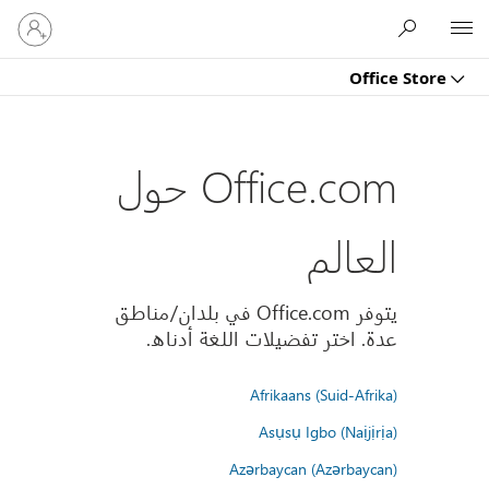
تسجيل
Microsoft
الدخول
إلى
Office Store
حسابك
Office.com حول
العالم
يتوفر Office.com في بلدان/مناطق
عدة. اختر تفضيلات اللغة أدناه.
Afrikaans (Suid-Afrika)
Asụsụ Igbo (Naịjịrịa)
Azərbaycan (Azərbaycan)