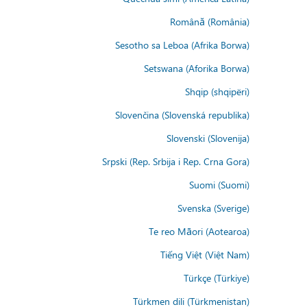
Română (România)
Sesotho sa Leboa (Afrika Borwa)
Setswana (Aforika Borwa)
Shqip (shqipëri)
Slovenčina (Slovenská republika)
Slovenski (Slovenija)
Srpski (Rep. Srbija i Rep. Crna Gora)
Suomi (Suomi)
Svenska (Sverige)
Te reo Māori (Aotearoa)
Tiếng Việt (Việt Nam)
Türkçe (Türkiye)
Türkmen dili (Türkmenistan)