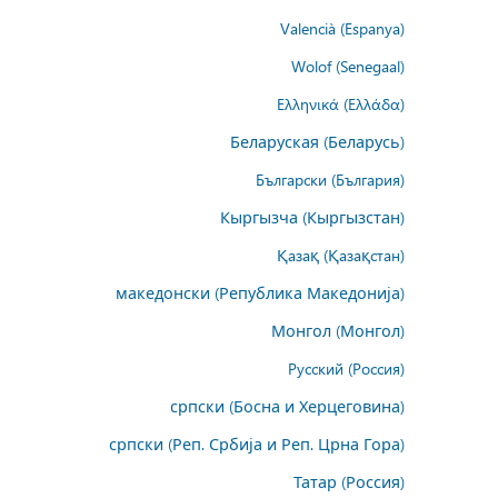
Valencià (Espanya)
Wolof (Senegaal)
Ελληνικά (Ελλάδα)
Беларуская (Беларусь)
Български (България)
Кыргызча (Кыргызстан)
Қазақ (Қазақстан)
македонски (Република Македонија)
Монгол (Монгол)
Русский (Россия)
српски (Босна и Херцеговина)
српски (Реп. Србија и Реп. Црна Гора)
Татар (Россия)