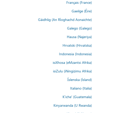
Français (France)
Gaeilge (Éire)
Gàidhlig (An Rìoghachd Aonaichte)
Galego (Galego)
Hausa (Najeriya)
Hrvatski (Hrvatska)
Indonesia (Indonesia)
isiXhosa (eMzantsi Afrika)
isiZulu (iNingizimu Afrika)
Íslenska (ísland)
Italiano (Italia)
K'iche' (Guatemala)
Kinyarwanda (U Rwanda)