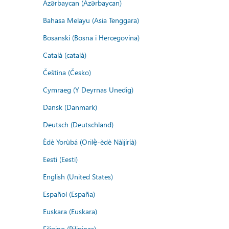
Azərbaycan (Azərbaycan)
Bahasa Melayu (Asia Tenggara)
Bosanski (Bosna i Hercegovina)
Català (català)
Čeština (Česko)
Cymraeg (Y Deyrnas Unedig)
Dansk (Danmark)
Deutsch (Deutschland)
Èdè Yorùbá (Orilẹ̀-èdè Nàìjíríà)
Eesti (Eesti)
English (United States)
Español (España)
Euskara (Euskara)
Filipino (Pilipinas)