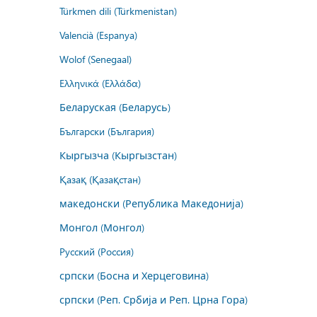
Türkmen dili (Türkmenistan)
Valencià (Espanya)
Wolof (Senegaal)
Ελληνικά (Ελλάδα)
Беларуская (Беларусь)
Български (България)
Кыргызча (Кыргызстан)
Қазақ (Қазақстан)
македонски (Република Македонија)
Монгол (Монгол)
Русский (Россия)
српски (Босна и Херцеговина)
српски (Реп. Србија и Реп. Црна Гора)