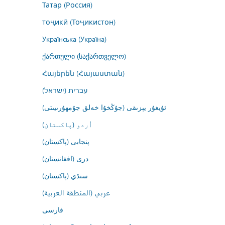
Татар (Россия)
тоҷикӣ (Тоҷикистон)
Українська (Україна)
ქართული (საქართველო)
Հայերեն (Հայաստան)
עברית (ישראל)
ئۇيغۇر يېزىقى (جۇڭخۇا خەلق جۇمھۇرىيىتى)
اُردو (پاکستان)
پنجابی (پاکستان)
درى (افغانستان)
سنڌي (پاکستان)
عربي (المنطقة العربية)
فارسى