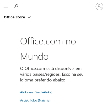
Entre
Microsoft
em
sua
Office Store
conta
Office.com no
Mundo
O Office.com está disponível em
vários países/regiões. Escolha seu
idioma preferido abaixo.
Afrikaans (Suid-Afrika)
Asụsụ Igbo (Naịjịrịa)