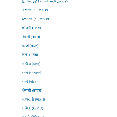
کوردیی ناوەڕاست (کوردستان)
ትግርኛ (ኢትዮጵያ)
አማርኛ (ኢትዮጵያ)
कोंकणी (भारत)
नेपाली (नेपाल)
मराठी (भारत)
हिन्दी (भारत)
অসমীয়া (ভাৰত)
বাংলা (বাংলাদেশ)
বাংলা (ভারত)
ਪੰਜਾਬੀ (ਭਾਰਤ)
ગુજરાતી (ભારત)
ଓଡ଼ିଆ (ଭାରତ)
தமிழ் (இந்தியா)