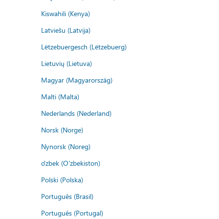
Kiswahili (Kenya)
Latviešu (Latvija)
Lëtzebuergesch (Lëtzebuerg)
Lietuvių (Lietuva)
Magyar (Magyarország)
Malti (Malta)
Nederlands (Nederland)
Norsk (Norge)
Nynorsk (Noreg)
o'zbek (O'zbekiston)
Polski (Polska)
Português (Brasil)
Português (Portugal)