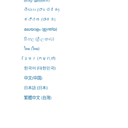
తెలుగు (భారతదేశం)
ಕನ್ನಡ (ಭಾರತ)
മലയാളം (ഇന്ത്യ)
සිංහල (ශ්‍රී ලංකාව)
ไทย (ไทย)
ខ្មែរ (កម្ពុជា)
한국어 (대한민국)
中文(中国)
日本語 (日本)
繁體中文 (台灣)