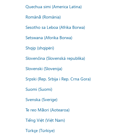
Quechua simi (America Latina)
Română (România)
Sesotho sa Leboa (Afrika Borwa)
Setswana (Aforika Borwa)
Shqip (shqipëri)
Slovenčina (Slovenská republika)
Slovenski (Slovenija)
Srpski (Rep. Srbija i Rep. Crna Gora)
Suomi (Suomi)
Svenska (Sverige)
Te reo Māori (Aotearoa)
Tiếng Việt (Việt Nam)
Türkçe (Türkiye)