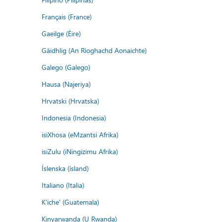
Français (France)
Gaeilge (Éire)
Gàidhlig (An Rìoghachd Aonaichte)
Galego (Galego)
Hausa (Najeriya)
Hrvatski (Hrvatska)
Indonesia (Indonesia)
isiXhosa (eMzantsi Afrika)
isiZulu (iNingizimu Afrika)
Íslenska (ísland)
Italiano (Italia)
K'iche' (Guatemala)
Kinyarwanda (U Rwanda)