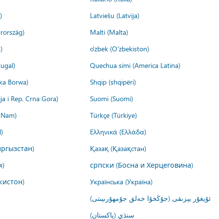
)
Latviešu (Latvija)
rország)
Malti (Malta)
)
o'zbek (O'zbekiston)
ugal)
Quechua simi (America Latina)
ika Borwa)
Shqip (shqipëri)
ija i Rep. Crna Gora)
Suomi (Suomi)
t Nam)
Türkçe (Türkiye)
)
Ελληνικά (Ελλάδα)
ргызстан)
Қазақ (Қазақстан)
я)
српски (Босна и Херцеговина)
кистон)
Українська (Україна)
ئۇيغۇر يېزىقى (جۇڭخۇا خەلق جۇمھۇرىيىتى)
سنڌي (پاکستان)