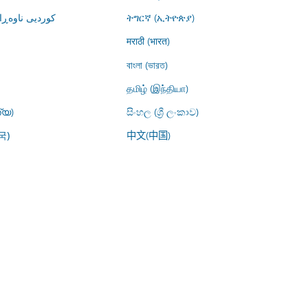
کوردیی ناوە)
ትግርኛ (ኢትዮጵያ)
मराठी (भारत)
বাংলা (ভারত)
தமிழ் (இந்தியா)
്യ)
සිංහල (ශ්‍රී ලංකාව)
中文(中国)
국)