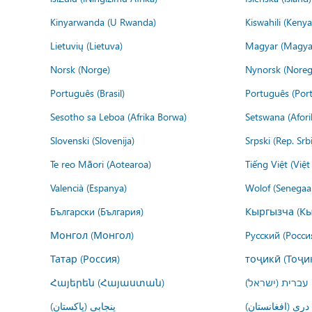
Kinyarwanda (U Rwanda)
Kiswahili (Kenya
Lietuvių (Lietuva)
Magyar (Magya
Norsk (Norge)
Nynorsk (Noreg
Português (Brasil)
Português (Port
Sesotho sa Leboa (Afrika Borwa)
Setswana (Afor
Slovenski (Slovenija)
Srpski (Rep. Srb
Te reo Māori (Aotearoa)
Tiếng Việt (Việ
Valencià (Espanya)
Wolof (Senegaal
Български (България)
Кыргызча (Кы
Монгол (Монгол)
Русский (Росси
Татар (Россия)
тоҷикӣ (Тоҷи
Հայերեն (Հայաստան)
עברית (ישראל)
درى (افغانستان)
پنجابی (پاکستان)