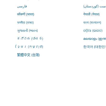
ڕاست (کوردستان
فارسى
नेपाली (नेपाल)
कोंकणी (भारत)
অসমীয়া (ভাৰত)
বাংলা (বাংলাদেশ)
ગુજરાતી (ભારત)
ଓଡ଼ିଆ (ଭାରତ)
ಕನ್ನಡ (ಭಾರತ)
മലയാളം (ഇന്ത
ខ្មែរ (កម្ពុជា)
한국어 (대한민
繁體中文 (台灣)