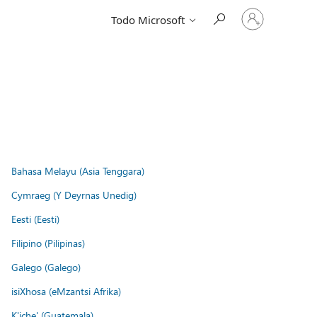
Iniciar
Todo Microsoft
sesión
en
tu
cuenta
Bahasa Melayu (Asia Tenggara)
Cymraeg (Y Deyrnas Unedig)
Eesti (Eesti)
Filipino (Pilipinas)
Galego (Galego)
isiXhosa (eMzantsi Afrika)
K'iche' (Guatemala)