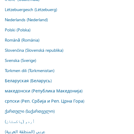
Lëtzebuergesch (Lëtzebuerg)
Nederlands (Nederland)
Polski (Polska)
Română (România)
Slovenčina (Slovenská republika)
Svenska (Sverige)
Türkmen dili (Türkmenistan)
Беларуская (Беларусь)
македонски (Република Македонија)
српски (Реп. Србија и Реп. Црна Гора)
ქართული (საქართველო)
اُردو (پاکستان)
عربي (المنطقة العربية)