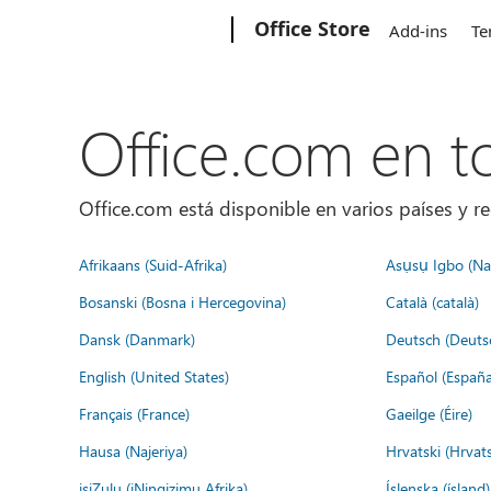
Microsoft
Office Store
Add-ins
Te
Office.com en 
Office.com está disponible en varios países y re
Afrikaans (Suid-Afrika)
Asụsụ Igbo (Naị
Bosanski (Bosna i Hercegovina)
Català (català)
Dansk (Danmark)
Deutsch (Deuts
English (United States)
Español (España
Français (France)
Gaeilge (Éire)
Hausa (Najeriya)
Hrvatski (Hrvat
isiZulu (iNingizimu Afrika)
Íslenska (ísland)