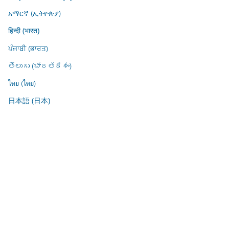
አማርኛ (ኢትዮጵያ)
हिन्दी (भारत)
ਪੰਜਾਬੀ (ਭਾਰਤ)
తెలుగు (భారతదేశం)
ไทย (ไทย)
日本語 (日本)