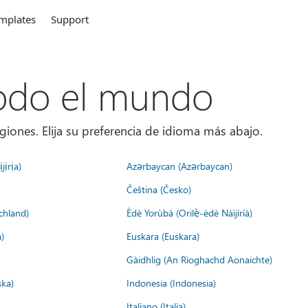
mplates
Support
todo el mundo
giones. Elija su preferencia de idioma más abajo.
jịrịa)
Azərbaycan (Azərbaycan)
Čeština (Česko)
chland)
Èdè Yorùbá (Orilẹ̀-èdè Nàìjíríà)
)
Euskara (Euskara)
Gàidhlig (An Rìoghachd Aonaichte)
ska)
Indonesia (Indonesia)
Italiano (Italia)