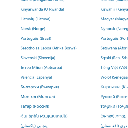
Kinyarwanda (U Rwanda)
Kiswahili (Kenya
Lietuvių (Lietuva)
Magyar (Magya
Norsk (Norge)
Nynorsk (Noreg
Português (Brasil)
Português (Port
Sesotho sa Leboa (Afrika Borwa)
Setswana (Afor
Slovenski (Slovenija)
Srpski (Rep. Srb
Te reo Māori (Aotearoa)
Tiếng Việt (Việ
Valencià (Espanya)
Wolof (Senegaal
Български (България)
Кыргызча (Кы
Монгол (Монгол)
Русский (Росси
Татар (Россия)
тоҷикӣ (Тоҷи
Հայերեն (Հայաստան)
עברית (ישראל)
درى (افغانستان)
پنجابی (پاکستان)