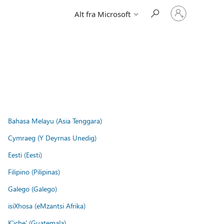
Logg
Alt fra Microsoft
på
kontoen
din
Bahasa Melayu (Asia Tenggara)
Cymraeg (Y Deyrnas Unedig)
Eesti (Eesti)
Filipino (Pilipinas)
Galego (Galego)
isiXhosa (eMzantsi Afrika)
K'iche' (Guatemala)