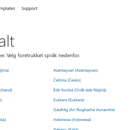
mplates
Support
alt
er. Velg foretrukket språk nedenfor.
jịrịa)
Azərbaycan (Azərbaycan)
Čeština (Česko)
chland)
Èdè Yorùbá (Orilẹ̀-èdè Nàìjíríà)
)
Euskara (Euskara)
Gàidhlig (An Rìoghachd Aonaichte)
ska)
Indonesia (Indonesia)
Italiano (Italia)