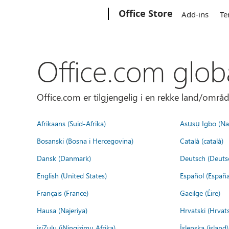
Microsoft
Office Store
Add-ins
Te
Office.com glob
Office.com er tilgjengelig i en rekke land/områd
Afrikaans (Suid-Afrika)
Asụsụ Igbo (Naị
Bosanski (Bosna i Hercegovina)
Català (català)
Dansk (Danmark)
Deutsch (Deuts
English (United States)
Español (España
Français (France)
Gaeilge (Éire)
Hausa (Najeriya)
Hrvatski (Hrvat
isiZulu (iNingizimu Afrika)
Íslenska (ísland)