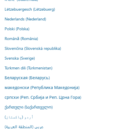
Lëtzebuergesch (Lëtzebuerg)
Nederlands (Nederland)
Polski (Polska)
Română (România)
Slovenčina (Slovenská republika)
Svenska (Sverige)
Türkmen dili (Türkmenistan)
Беларуская (Беларусь)
македонски (Република Македонија)
српски (Реп. Србија и Реп. Црна Гора)
ქართული (საქართველო)
اُردو (پاکستان)
عربي (المنطقة العربية)