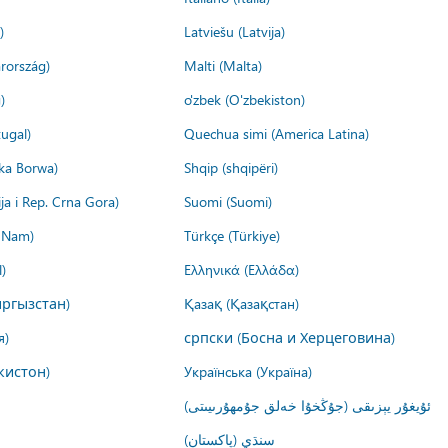
)
Latviešu (Latvija)
rország)
Malti (Malta)
)
o'zbek (O'zbekiston)
ugal)
Quechua simi (America Latina)
ika Borwa)
Shqip (shqipëri)
ija i Rep. Crna Gora)
Suomi (Suomi)
t Nam)
Türkçe (Türkiye)
)
Ελληνικά (Ελλάδα)
ргызстан)
Қазақ (Қазақстан)
я)
српски (Босна и Херцеговина)
кистон)
Українська (Україна)
ئۇيغۇر يېزىقى (جۇڭخۇا خەلق جۇمھۇرىيىتى)
سنڌي (پاکستان)