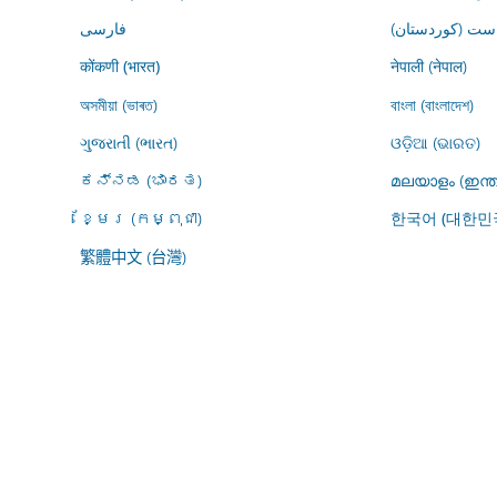
ڕاست (کوردستان
فارسى
नेपाली (नेपाल)
कोंकणी (भारत)
অসমীয়া (ভাৰত)
বাংলা (বাংলাদেশ)
ગુજરાતી (ભારત)
ଓଡ଼ିଆ (ଭାରତ)
ಕನ್ನಡ (ಭಾರತ)
മലയാളം (ഇന്ത
ខ្មែរ (កម្ពុជា)
한국어 (대한민
繁體中文 (台灣)