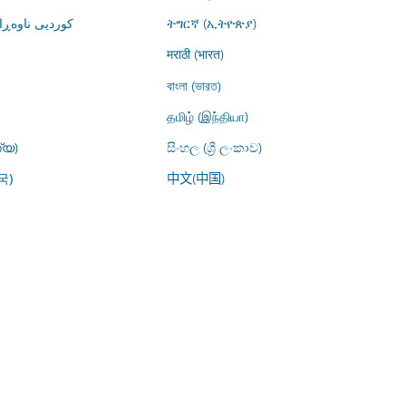
کوردیی ناوە)
ትግርኛ (ኢትዮጵያ)
मराठी (भारत)
বাংলা (ভারত)
தமிழ் (இந்தியா)
്യ)
සිංහල (ශ්‍රී ලංකාව)
中文(中国)
국)