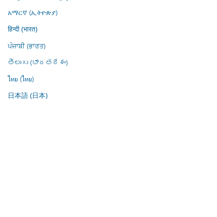
አማርኛ (ኢትዮጵያ)
हिन्दी (भारत)
ਪੰਜਾਬੀ (ਭਾਰਤ)
తెలుగు (భారతదేశం)
ไทย (ไทย)
日本語 (日本)