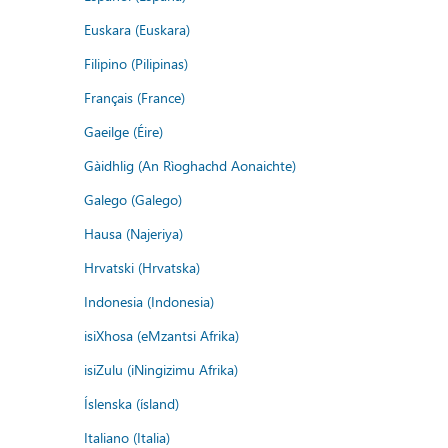
Euskara (Euskara)
Filipino (Pilipinas)
Français (France)
Gaeilge (Éire)
Gàidhlig (An Rìoghachd Aonaichte)
Galego (Galego)
Hausa (Najeriya)
Hrvatski (Hrvatska)
Indonesia (Indonesia)
isiXhosa (eMzantsi Afrika)
isiZulu (iNingizimu Afrika)
Íslenska (ísland)
Italiano (Italia)