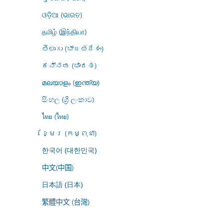
ଓଡ଼ିଆ (ଭାରତ)
தமிழ் (இந்தியா)
తెలుగు (భారతదేశం)
ಕನ್ನಡ (ಭಾರತ)
മലയാളം (ഇന്ത്യ)
සිංහල (ශ්‍රී ලංකාව)
ไทย (ไทย)
ខ្មែរ (កម្ពុជា)
한국어 (대한민국)
中文(中国)
日本語 (日本)
繁體中文 (台灣)