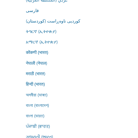
فارسى
کوردیی ناوەڕاست (کوردستان)
ትግርኛ (ኢትዮጵያ)
አማርኛ (ኢትዮጵያ)
कोंकणी (भारत)
नेपाली (नेपाल)
मराठी (भारत)
हिन्दी (भारत)
অসমীয়া (ভাৰত)
বাংলা (বাংলাদেশ)
বাংলা (ভারত)
ਪੰਜਾਬੀ (ਭਾਰਤ)
ગુજરાતી (ભારત)