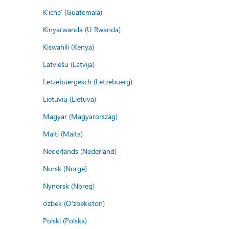
K'iche' (Guatemala)
Kinyarwanda (U Rwanda)
Kiswahili (Kenya)
Latviešu (Latvija)
Lëtzebuergesch (Lëtzebuerg)
Lietuvių (Lietuva)
Magyar (Magyarország)
Malti (Malta)
Nederlands (Nederland)
Norsk (Norge)
Nynorsk (Noreg)
o'zbek (O'zbekiston)
Polski (Polska)