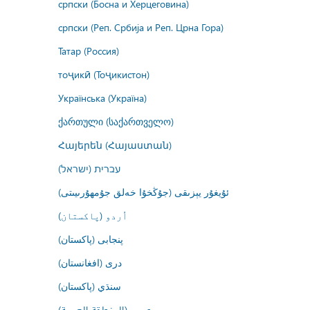
српски (Босна и Херцеговина)
српски (Реп. Србија и Реп. Црна Гора)
Татар (Россия)
тоҷикӣ (Тоҷикистон)
Українська (Україна)
ქართული (საქართველო)
Հայերեն (Հայաստան)
עברית (ישראל)
ئۇيغۇر يېزىقى (جۇڭخۇا خەلق جۇمھۇرىيىتى)
اُردو (پاکستان)
پنجابی (پاکستان)
درى (افغانستان)
سنڌي (پاکستان)
عربي (المنطقة العربية)