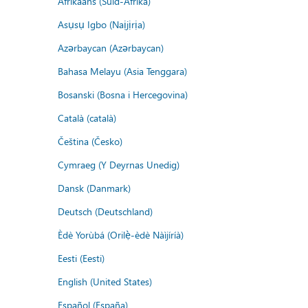
Afrikaans (Suid-Afrika)
Asụsụ Igbo (Naịjịrịa)
Azərbaycan (Azərbaycan)
Bahasa Melayu (Asia Tenggara)
Bosanski (Bosna i Hercegovina)
Català (català)
Čeština (Česko)
Cymraeg (Y Deyrnas Unedig)
Dansk (Danmark)
Deutsch (Deutschland)
Èdè Yorùbá (Orilẹ̀-èdè Nàìjíríà)
Eesti (Eesti)
English (United States)
Español (España)