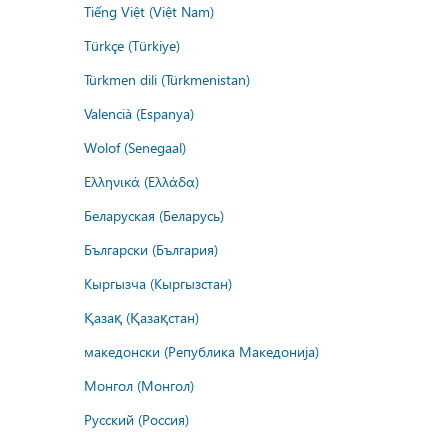
Tiếng Việt (Việt Nam)
Türkçe (Türkiye)
Türkmen dili (Türkmenistan)
Valencià (Espanya)
Wolof (Senegaal)
Ελληνικά (Ελλάδα)
Беларуская (Беларусь)
Български (България)
Кыргызча (Кыргызстан)
Қазақ (Қазақстан)
македонски (Република Македонија)
Монгол (Монгол)
Русский (Россия)