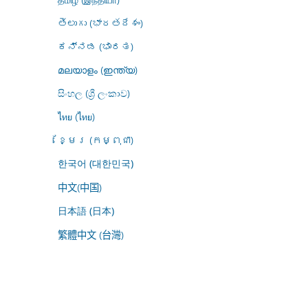
తెలుగు (భారతదేశం)
ಕನ್ನಡ (ಭಾರತ)
മലയാളം (ഇന്ത്യ)
සිංහල (ශ්‍රී ලංකාව)
ไทย (ไทย)
ខ្មែរ (កម្ពុជា)
한국어 (대한민국)
中文(中国)
日本語 (日本)
繁體中文 (台灣)