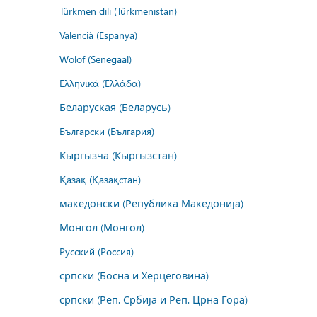
Türkmen dili (Türkmenistan)
Valencià (Espanya)
Wolof (Senegaal)
Ελληνικά (Ελλάδα)
Беларуская (Беларусь)
Български (България)
Кыргызча (Кыргызстан)
Қазақ (Қазақстан)
македонски (Република Македонија)
Монгол (Монгол)
Русский (Россия)
српски (Босна и Херцеговина)
српски (Реп. Србија и Реп. Црна Гора)