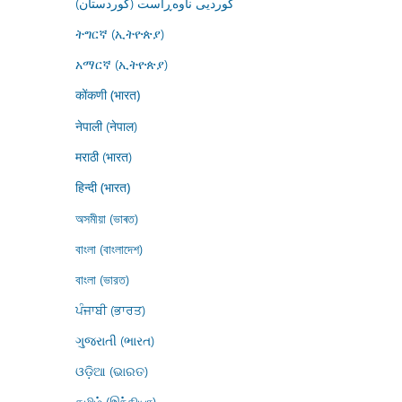
کوردیی ناوەڕاست (کوردستان)
ትግርኛ (ኢትዮጵያ)
አማርኛ (ኢትዮጵያ)
कोंकणी (भारत)
नेपाली (नेपाल)
मराठी (भारत)
हिन्दी (भारत)
অসমীয়া (ভাৰত)
বাংলা (বাংলাদেশ)
বাংলা (ভারত)
ਪੰਜਾਬੀ (ਭਾਰਤ)
ગુજરાતી (ભારત)
ଓଡ଼ିଆ (ଭାରତ)
தமிழ் (இந்தியா)