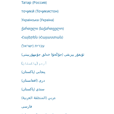
Татар (Россия)
тоҷикӣ (Тоҷикистон)
Українська (Україна)
ქართული (საქართველო)
Հայերեն (Հայաստան)
עברית (ישראל)
ئۇيغۇر يېزىقى (جۇڭخۇا خەلق جۇمھۇرىيىتى)
اُردو (پاکستان)
پنجابی (پاکستان)
درى (افغانستان)
سنڌي (پاکستان)
عربي (المنطقة العربية)
فارسى