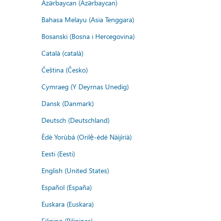
Azərbaycan (Azərbaycan)
Bahasa Melayu (Asia Tenggara)
Bosanski (Bosna i Hercegovina)
Català (català)
Čeština (Česko)
Cymraeg (Y Deyrnas Unedig)
Dansk (Danmark)
Deutsch (Deutschland)
Èdè Yorùbá (Orilẹ̀-èdè Nàìjíríà)
Eesti (Eesti)
English (United States)
Español (España)
Euskara (Euskara)
Filipino (Pilipinas)