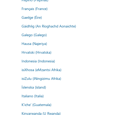
Français (France)
Gaeilge (Éire)
Gàidhlig (An Rìoghachd Aonaichte)
Galego (Galego)
Hausa (Najeriya)
Hrvatski (Hrvatska)
Indonesia (Indonesia)
isiXhosa (eMzantsi Afrika)
isiZulu (iNingizimu Afrika)
Íslenska (ísland)
Italiano (Italia)
K'iche' (Guatemala)
Kinyarwanda (U Rwanda)