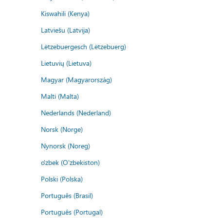
Kiswahili (Kenya)
Latviešu (Latvija)
Lëtzebuergesch (Lëtzebuerg)
Lietuvių (Lietuva)
Magyar (Magyarország)
Malti (Malta)
Nederlands (Nederland)
Norsk (Norge)
Nynorsk (Noreg)
o'zbek (O'zbekiston)
Polski (Polska)
Português (Brasil)
Português (Portugal)