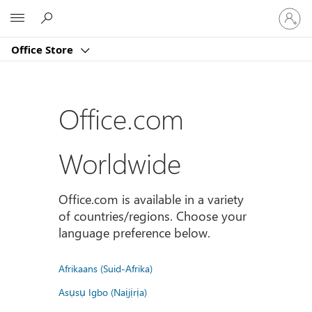
Sign
Microsoft
in
to
Office Store
your
account
Office.com
Worldwide
Office.com is available in a variety
of countries/regions. Choose your
language preference below.
Afrikaans (Suid-Afrika)
Asụsụ Igbo (Naịjịrịa)