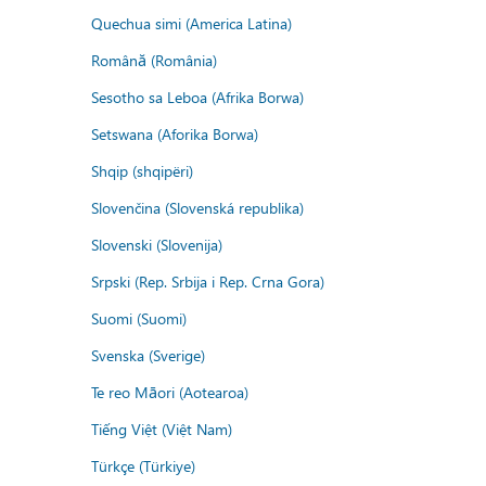
Quechua simi (America Latina)
Română (România)
Sesotho sa Leboa (Afrika Borwa)
Setswana (Aforika Borwa)
Shqip (shqipëri)
Slovenčina (Slovenská republika)
Slovenski (Slovenija)
Srpski (Rep. Srbija i Rep. Crna Gora)
Suomi (Suomi)
Svenska (Sverige)
Te reo Māori (Aotearoa)
Tiếng Việt (Việt Nam)
Türkçe (Türkiye)