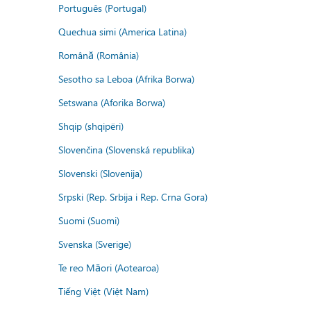
Português (Portugal)
Quechua simi (America Latina)
Română (România)
Sesotho sa Leboa (Afrika Borwa)
Setswana (Aforika Borwa)
Shqip (shqipëri)
Slovenčina (Slovenská republika)
Slovenski (Slovenija)
Srpski (Rep. Srbija i Rep. Crna Gora)
Suomi (Suomi)
Svenska (Sverige)
Te reo Māori (Aotearoa)
Tiếng Việt (Việt Nam)