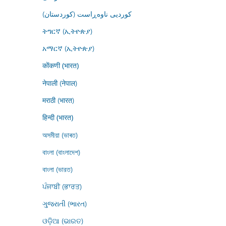
کوردیی ناوەڕاست (کوردستان)
ትግርኛ (ኢትዮጵያ)
አማርኛ (ኢትዮጵያ)
कोंकणी (भारत)
नेपाली (नेपाल)
मराठी (भारत)
हिन्दी (भारत)
অসমীয়া (ভাৰত)
বাংলা (বাংলাদেশ)
বাংলা (ভারত)
ਪੰਜਾਬੀ (ਭਾਰਤ)
ગુજરાતી (ભારત)
ଓଡ଼ିଆ (ଭାରତ)