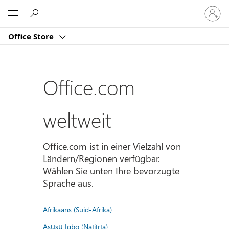
Bei
Microsoft
Ihrem
Konto
Office Store
anmeld
Office.com
weltweit
Office.com ist in einer Vielzahl von
Ländern/Regionen verfügbar.
Wählen Sie unten Ihre bevorzugte
Sprache aus.
Afrikaans (Suid-Afrika)
Asụsụ Igbo (Naịjịrịa)