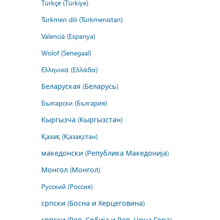
Türkçe (Türkiye)
Türkmen dili (Türkmenistan)
Valencià (Espanya)
Wolof (Senegaal)
Ελληνικά (Ελλάδα)
Беларуская (Беларусь)
Български (България)
Кыргызча (Кыргызстан)
Қазақ (Қазақстан)
македонски (Република Македонија)
Монгол (Монгол)
Русский (Россия)
српски (Босна и Херцеговина)
српски (Реп. Србија и Реп. Црна Гора)