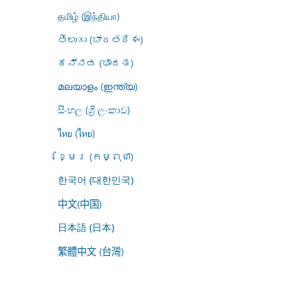
தமிழ் (இந்தியா)
తెలుగు (భారతదేశం)
ಕನ್ನಡ (ಭಾರತ)
മലയാളം (ഇന്ത്യ)
සිංහල (ශ්‍රී ලංකාව)
ไทย (ไทย)
ខ្មែរ (កម្ពុជា)
한국어 (대한민국)
中文(中国)
日本語 (日本)
繁體中文 (台灣)