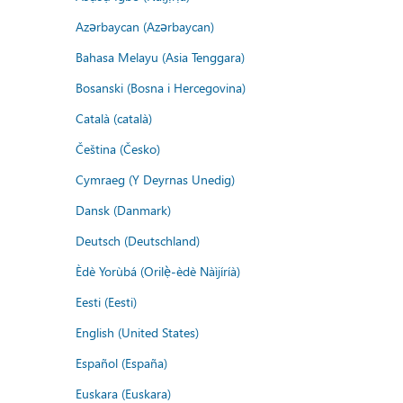
Azərbaycan (Azərbaycan)
Bahasa Melayu (Asia Tenggara)
Bosanski (Bosna i Hercegovina)
Català (català)
Čeština (Česko)
Cymraeg (Y Deyrnas Unedig)
Dansk (Danmark)
Deutsch (Deutschland)
Èdè Yorùbá (Orilẹ̀-èdè Nàìjíríà)
Eesti (Eesti)
English (United States)
Español (España)
Euskara (Euskara)