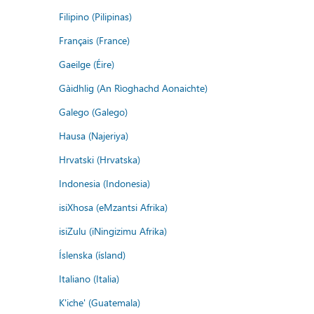
Filipino (Pilipinas)
Français (France)
Gaeilge (Éire)
Gàidhlig (An Rìoghachd Aonaichte)
Galego (Galego)
Hausa (Najeriya)
Hrvatski (Hrvatska)
Indonesia (Indonesia)
isiXhosa (eMzantsi Afrika)
isiZulu (iNingizimu Afrika)
Íslenska (ísland)
Italiano (Italia)
K'iche' (Guatemala)