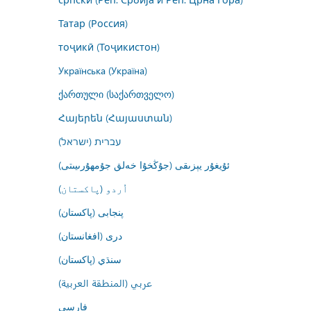
Татар (Россия)
тоҷикӣ (Тоҷикистон)
Українська (Україна)
ქართული (საქართველო)
Հայերեն (Հայաստան)
עברית (ישראל)
ئۇيغۇر يېزىقى (جۇڭخۇا خەلق جۇمھۇرىيىتى)
اُردو (پاکستان)
پنجابی (پاکستان)
درى (افغانستان)
سنڌي (پاکستان)
عربي (المنطقة العربية)
فارسى