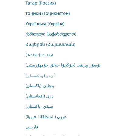
Татар (Россия)
тоҷикӣ (Тоҷикистон)
Українська (Україна)
ქართული (საქართველო)
Հայերեն (Հայաստան)
עברית (ישראל)
ئۇيغۇر يېزىقى (جۇڭخۇا خەلق جۇمھۇرىيىتى)
اُردو (پاکستان)
پنجابی (پاکستان)
درى (افغانستان)
سنڌي (پاکستان)
عربي (المنطقة العربية)
فارسى