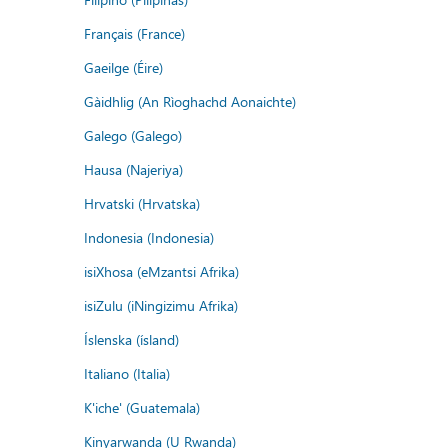
Français (France)
Gaeilge (Éire)
Gàidhlig (An Rìoghachd Aonaichte)
Galego (Galego)
Hausa (Najeriya)
Hrvatski (Hrvatska)
Indonesia (Indonesia)
isiXhosa (eMzantsi Afrika)
isiZulu (iNingizimu Afrika)
Íslenska (ísland)
Italiano (Italia)
K'iche' (Guatemala)
Kinyarwanda (U Rwanda)