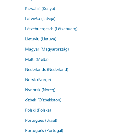
Kiswahili (Kenya)
Latviešu (Latvija)
Lëtzebuergesch (Lëtzebuerg)
Lietuvių (Lietuva)
Magyar (Magyarország)
Malti (Malta)
Nederlands (Nederland)
Norsk (Norge)
Nynorsk (Noreg)
o'zbek (O'zbekiston)
Polski (Polska)
Português (Brasil)
Português (Portugal)