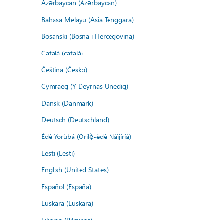
Azərbaycan (Azərbaycan)
Bahasa Melayu (Asia Tenggara)
Bosanski (Bosna i Hercegovina)
Català (català)
Čeština (Česko)
Cymraeg (Y Deyrnas Unedig)
Dansk (Danmark)
Deutsch (Deutschland)
Èdè Yorùbá (Orilẹ̀-èdè Nàìjíríà)
Eesti (Eesti)
English (United States)
Español (España)
Euskara (Euskara)
Filipino (Pilipinas)