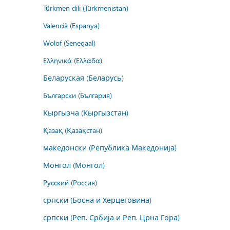
Türkmen dili (Türkmenistan)
Valencià (Espanya)
Wolof (Senegaal)
Ελληνικά (Ελλάδα)
Беларуская (Беларусь)
Български (България)
Кыргызча (Кыргызстан)
Қазақ (Қазақстан)
македонски (Република Македонија)
Монгол (Монгол)
Русский (Россия)
српски (Босна и Херцеговина)
српски (Реп. Србија и Реп. Црна Гора)