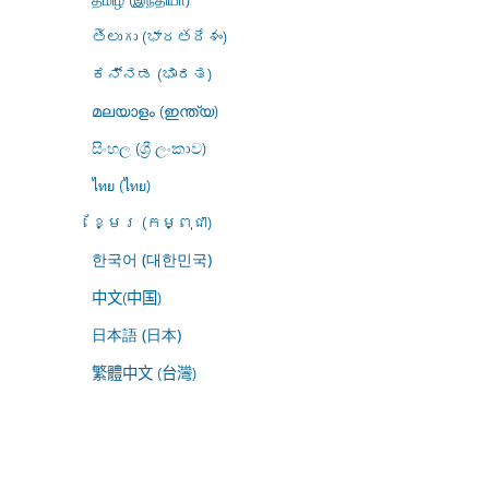
తెలుగు (భారతదేశం)
ಕನ್ನಡ (ಭಾರತ)
മലയാളം (ഇന്ത്യ)
සිංහල (ශ්‍රී ලංකාව)
ไทย (ไทย)
ខ្មែរ (កម្ពុជា)
한국어 (대한민국)
中文(中国)
日本語 (日本)
繁體中文 (台灣)