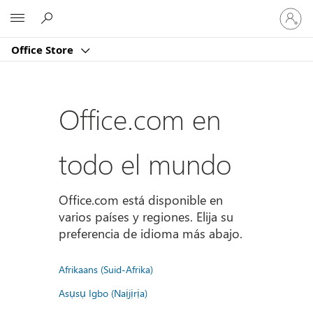
Iniciar
Microsoft
sesión
en
Office Store
tu
cuenta
Office.com en
todo el mundo
Office.com está disponible en
varios países y regiones. Elija su
preferencia de idioma más abajo.
Afrikaans (Suid-Afrika)
Asụsụ Igbo (Naịjịrịa)