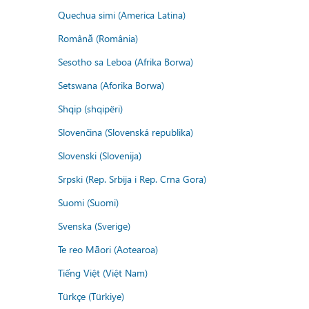
Quechua simi (America Latina)
Română (România)
Sesotho sa Leboa (Afrika Borwa)
Setswana (Aforika Borwa)
Shqip (shqipëri)
Slovenčina (Slovenská republika)
Slovenski (Slovenija)
Srpski (Rep. Srbija i Rep. Crna Gora)
Suomi (Suomi)
Svenska (Sverige)
Te reo Māori (Aotearoa)
Tiếng Việt (Việt Nam)
Türkçe (Türkiye)