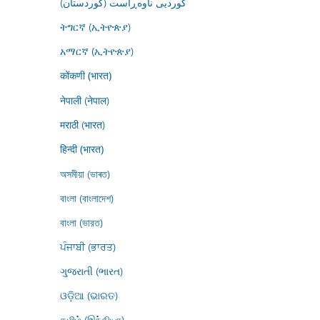
کوردیی ناوەڕاست (کوردستان)
ትግርኛ (ኢትዮጵያ)
አማርኛ (ኢትዮጵያ)
कोंकणी (भारत)
नेपाली (नेपाल)
मराठी (भारत)
हिन्दी (भारत)
অসমীয়া (ভাৰত)
বাংলা (বাংলাদেশ)
বাংলা (ভারত)
ਪੰਜਾਬੀ (ਭਾਰਤ)
ગુજરાતી (ભારત)
ଓଡ଼ିଆ (ଭାରତ)
தமிழ் (இந்தியா)