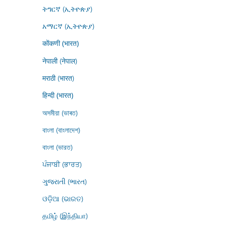
ትግርኛ (ኢትዮጵያ)
አማርኛ (ኢትዮጵያ)
कोंकणी (भारत)
नेपाली (नेपाल)
मराठी (भारत)
हिन्दी (भारत)
অসমীয়া (ভাৰত)
বাংলা (বাংলাদেশ)
বাংলা (ভারত)
ਪੰਜਾਬੀ (ਭਾਰਤ)
ગુજરાતી (ભારત)
ଓଡ଼ିଆ (ଭାରତ)
தமிழ் (இந்தியா)