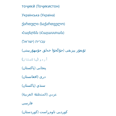
тоҷикӣ (Тоҷикистон)
Українська (Україна)
ქართული (საქართველო)
Հայերեն (Հայաստան)
עברית (ישראל)
ئۇيغۇر يېزىقى (جۇڭخۇا خەلق جۇمھۇرىيىتى)
اُردو (پاکستان)
پنجابی (پاکستان)
درى (افغانستان)
سنڌي (پاکستان)
عربي (المنطقة العربية)
فارسى
کوردیی ناوەڕاست (کوردستان)