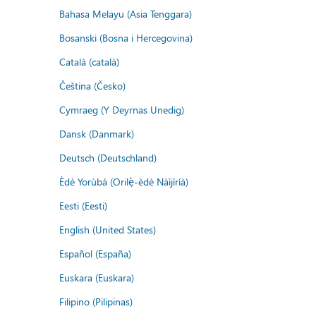
Bahasa Melayu (Asia Tenggara)
Bosanski (Bosna i Hercegovina)
Català (català)
Čeština (Česko)
Cymraeg (Y Deyrnas Unedig)
Dansk (Danmark)
Deutsch (Deutschland)
Èdè Yorùbá (Orilẹ̀-èdè Nàìjíríà)
Eesti (Eesti)
English (United States)
Español (España)
Euskara (Euskara)
Filipino (Pilipinas)