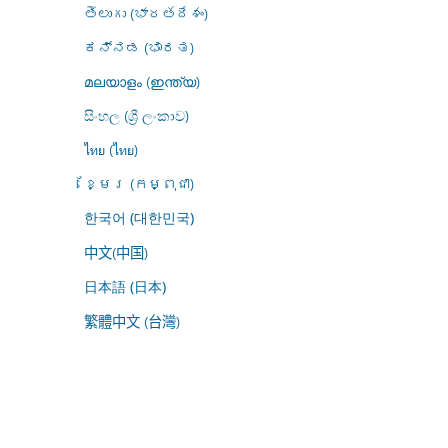
తెలుగు (భారతదేశం)
ಕನ್ನಡ (ಭಾರತ)
മലയാളം (ഇന്ത്യ)
සිංහල (ශ්‍රී ලංකාව)
ไทย (ไทย)
ខ្មែរ (កម្ពុជា)
한국어 (대한민국)
中文(中国)
日本語 (日本)
繁體中文 (台灣)