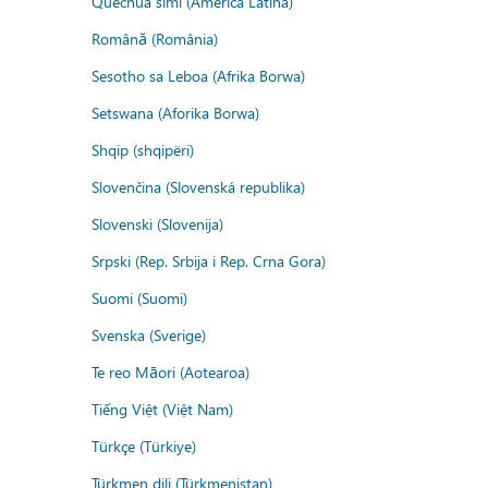
Quechua simi (America Latina)
Română (România)
Sesotho sa Leboa (Afrika Borwa)
Setswana (Aforika Borwa)
Shqip (shqipëri)
Slovenčina (Slovenská republika)
Slovenski (Slovenija)
Srpski (Rep. Srbija i Rep. Crna Gora)
Suomi (Suomi)
Svenska (Sverige)
Te reo Māori (Aotearoa)
Tiếng Việt (Việt Nam)
Türkçe (Türkiye)
Türkmen dili (Türkmenistan)