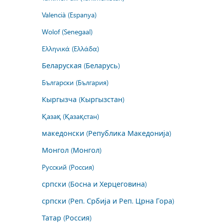
Valencià (Espanya)
Wolof (Senegaal)
Ελληνικά (Ελλάδα)
Беларуская (Беларусь)
Български (България)
Кыргызча (Кыргызстан)
Қазақ (Қазақстан)
македонски (Република Македонија)
Монгол (Монгол)
Русский (Россия)
српски (Босна и Херцеговина)
српски (Реп. Србија и Реп. Црна Гора)
Татар (Россия)