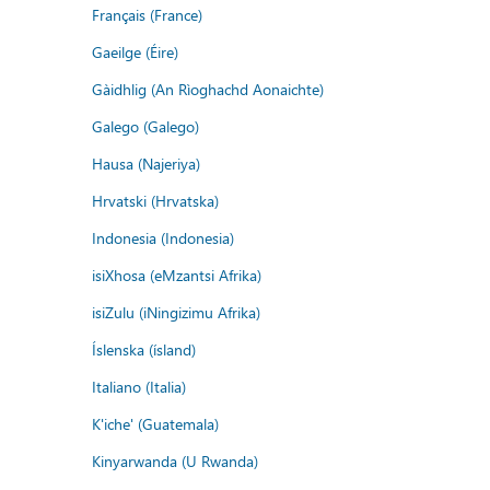
Français (France)
Gaeilge (Éire)
Gàidhlig (An Rìoghachd Aonaichte)
Galego (Galego)
Hausa (Najeriya)
Hrvatski (Hrvatska)
Indonesia (Indonesia)
isiXhosa (eMzantsi Afrika)
isiZulu (iNingizimu Afrika)
Íslenska (ísland)
Italiano (Italia)
K'iche' (Guatemala)
Kinyarwanda (U Rwanda)