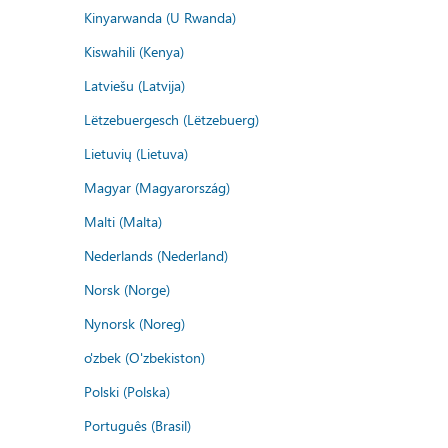
Kinyarwanda (U Rwanda)
Kiswahili (Kenya)
Latviešu (Latvija)
Lëtzebuergesch (Lëtzebuerg)
Lietuvių (Lietuva)
Magyar (Magyarország)
Malti (Malta)
Nederlands (Nederland)
Norsk (Norge)
Nynorsk (Noreg)
o'zbek (O'zbekiston)
Polski (Polska)
Português (Brasil)