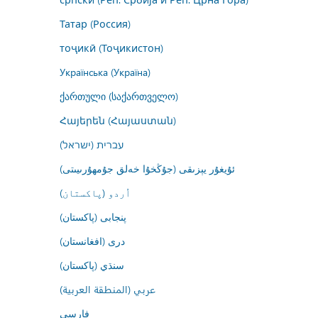
Татар (Россия)
тоҷикӣ (Тоҷикистон)
Українська (Україна)
ქართული (საქართველო)
Հայերեն (Հայաստան)
עברית (ישראל)
ئۇيغۇر يېزىقى (جۇڭخۇا خەلق جۇمھۇرىيىتى)
اُردو (پاکستان)
پنجابی (پاکستان)
درى (افغانستان)
سنڌي (پاکستان)
عربي (المنطقة العربية)
فارسى