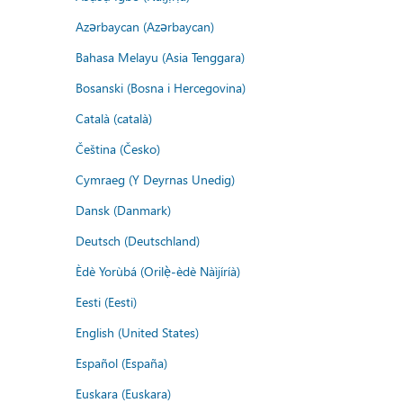
Azərbaycan (Azərbaycan)
Bahasa Melayu (Asia Tenggara)
Bosanski (Bosna i Hercegovina)
Català (català)
Čeština (Česko)
Cymraeg (Y Deyrnas Unedig)
Dansk (Danmark)
Deutsch (Deutschland)
Èdè Yorùbá (Orilẹ̀-èdè Nàìjíríà)
Eesti (Eesti)
English (United States)
Español (España)
Euskara (Euskara)