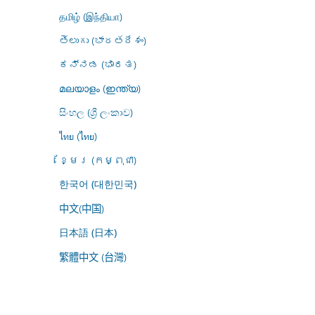
தமிழ் (இந்தியா)
తెలుగు (భారతదేశం)
ಕನ್ನಡ (ಭಾರತ)
മലയാളം (ഇന്ത്യ)
සිංහල (ශ්‍රී ලංකාව)
ไทย (ไทย)
ខ្មែរ (កម្ពុជា)
한국어 (대한민국)
中文(中国)
日本語 (日本)
繁體中文 (台灣)