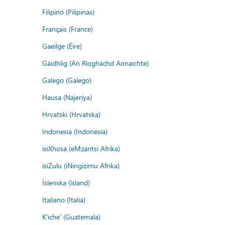
Filipino (Pilipinas)
Français (France)
Gaeilge (Éire)
Gàidhlig (An Rìoghachd Aonaichte)
Galego (Galego)
Hausa (Najeriya)
Hrvatski (Hrvatska)
Indonesia (Indonesia)
isiXhosa (eMzantsi Afrika)
isiZulu (iNingizimu Afrika)
Íslenska (ísland)
Italiano (Italia)
K'iche' (Guatemala)