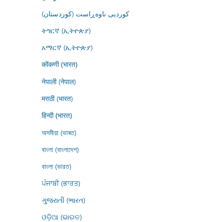
کوردیی ناوەڕاست (کوردستان)
ትግርኛ (ኢትዮጵያ)
አማርኛ (ኢትዮጵያ)
कोंकणी (भारत)
नेपाली (नेपाल)
मराठी (भारत)
हिन्दी (भारत)
অসমীয়া (ভাৰত)
বাংলা (বাংলাদেশ)
বাংলা (ভারত)
ਪੰਜਾਬੀ (ਭਾਰਤ)
ગુજરાતી (ભારત)
ଓଡ଼ିଆ (ଭାରତ)