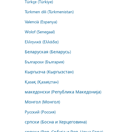
Türkçe (Türkiye)
Türkmen dili (Türkmenistan)
Valencià (Espanya)
Wolof (Senegaal)
Ελληνικά (Ελλάδα)
Беларуская (Беларусь)
Български (България)
Кыргызча (Кыргызстан)
Қазақ (Қазақстан)
македонски (Република Македонија)
Монгол (Монгол)
Русский (Россия)
српски (Босна и Херцеговина)
српски (Реп. Србија и Реп. Црна Гора)