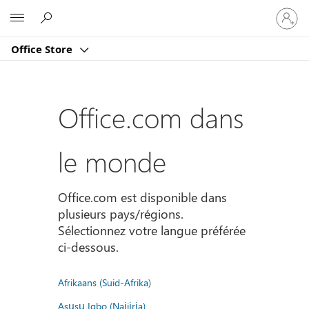
Connect
Microsoft
vous
à
Office Store
votre
compte
Office.com dans
le monde
Office.com est disponible dans
plusieurs pays/régions.
Sélectionnez votre langue préférée
ci-dessous.
Afrikaans (Suid-Afrika)
Asụsụ Igbo (Naịjịrịa)