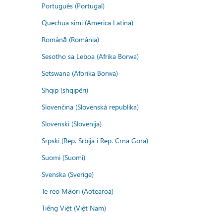
Português (Portugal)
Quechua simi (America Latina)
Română (România)
Sesotho sa Leboa (Afrika Borwa)
Setswana (Aforika Borwa)
Shqip (shqipëri)
Slovenčina (Slovenská republika)
Slovenski (Slovenija)
Srpski (Rep. Srbija i Rep. Crna Gora)
Suomi (Suomi)
Svenska (Sverige)
Te reo Māori (Aotearoa)
Tiếng Việt (Việt Nam)