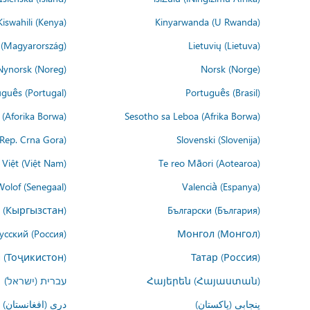
Kiswahili (Kenya)
Kinyarwanda (U Rwanda)
(Magyarország)
Lietuvių (Lietuva)
Nynorsk (Noreg)
Norsk (Norge)
guês (Portugal)
Português (Brasil)
(Aforika Borwa)
Sesotho sa Leboa (Afrika Borwa)
i Rep. Crna Gora)
Slovenski (Slovenija)
 Việt (Việt Nam)
Te reo Māori (Aotearoa)
Wolof (Senegaal)
Valencià (Espanya)
 (Кыргызстан)
Български (България)
усский (Россия)
Монгол (Монгол)
 (Тоҷикистон)
Татар (Россия)
Հայերեն (Հայաստան)
עברית (ישראל)
پنجابی (پاکستان)
درى (افغانستان)