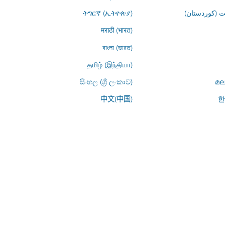
 (کوردستان)
ትግርኛ (ኢትዮጵያ)
मराठी (भारत)
বাংলা (ভারত)
தமிழ் (இந்தியா)
සිංහල (ශ්‍රී ලංකාව)
മല
中文(中国)
한