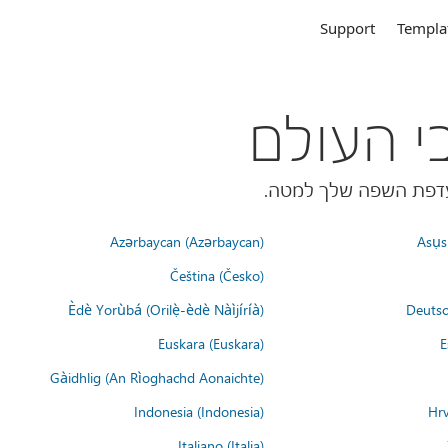
Support
Templa
Azərbaycan (Azərbaycan)
Asụsụ
Čeština (Česko)
Èdè Yorùbá (Orilẹ̀-èdè Nàìjíríà)
Deutsc
Euskara (Euskara)
E
Gàidhlig (An Rìoghachd Aonaichte)
Indonesia (Indonesia)
Hrv
Italiano (Italia)