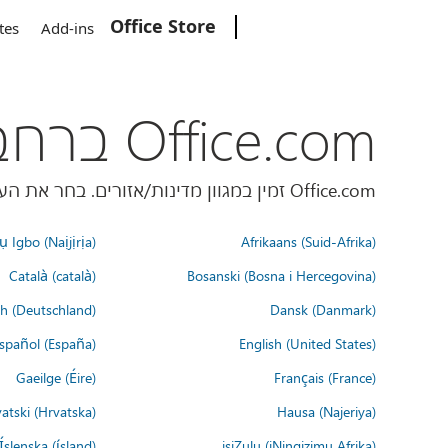
Office Store
Microsoft
tes
Add-ins
Office.com ברחבי העולם
Office.com זמין במגוון מדינות/אזורים. בחר את העדפת השפה שלך למטה.
 Igbo (Naịjịrịa)
Afrikaans (Suid-Afrika)
Català (català)
Bosanski (Bosna i Hercegovina)
h (Deutschland)
Dansk (Danmark)
spañol (España)
English (United States)
Gaeilge (Éire)
Français (France)
atski (Hrvatska)
Hausa (Najeriya)
Íslenska (ísland)
isiZulu (iNingizimu Afrika)