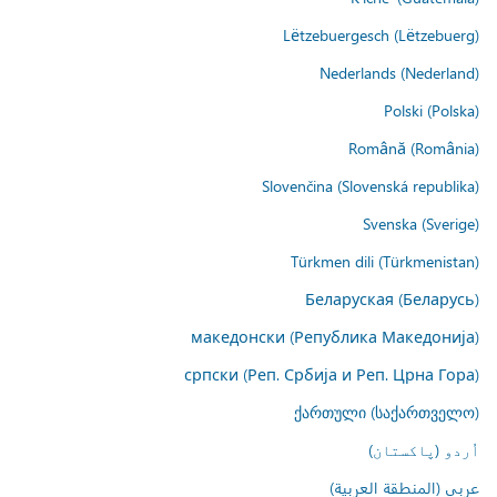
Lëtzebuergesch (Lëtzebuerg)
Nederlands (Nederland)
Polski (Polska)
Română (România)
Slovenčina (Slovenská republika)
Svenska (Sverige)
Türkmen dili (Türkmenistan)
Беларуская (Беларусь)
македонски (Република Македонија)
српски (Реп. Србија и Реп. Црна Гора)
ქართული (საქართველო)
اُردو (پاکستان)
عربي (المنطقة العربية)