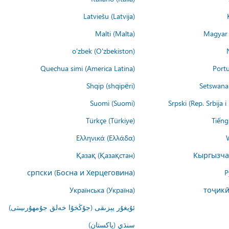
Latviešu (Latvija)
Malti (Malta)
Magyar 
o'zbek (O'zbekiston)
Quechua simi (America Latina)
Portu
Shqip (shqipëri)
Setswana 
Suomi (Suomi)
Srpski (Rep. Srbija 
Türkçe (Türkiye)
Tiếng
Ελληνικά (Ελλάδα)
Қазақ (Қазақстан)
Кыргызча
српски (Босна и Херцеговина)
Р
Українська (Україна)
тоҷикӣ
ئۇيغۇر يېزىقى (جۇڭخۇا خەلق جۇمھۇرىيىتى)
سنڌي (پاکستان)