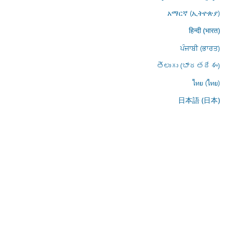
አማርኛ (ኢትዮጵያ)
हिन्दी (भारत)
ਪੰਜਾਬੀ (ਭਾਰਤ)
తెలుగు (భారతదేశం)
ไทย (ไทย)
日本語 (日本)