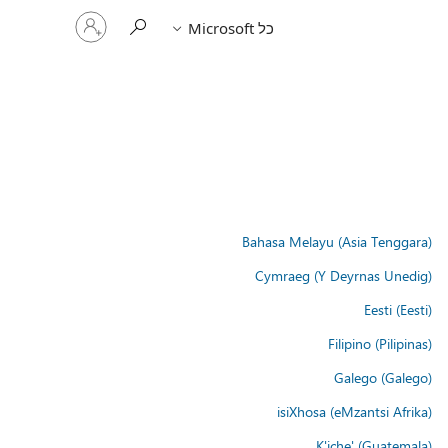
היכנס
כל Microsoft
לחשבון
שלך
Bahasa Melayu (Asia Tenggara)
Cymraeg (Y Deyrnas Unedig)
Eesti (Eesti)
Filipino (Pilipinas)
Galego (Galego)
isiXhosa (eMzantsi Afrika)
K'iche' (Guatemala)