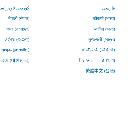
فارسى
کوردیی ناوەڕاست
नेपाली (नेपाल)
कोंकणी (भारत)
বাংলা (বাংলাদেশ)
অসমীয়া (ভাৰত)
ଓଡ଼ିଆ (ଭାରତ)
ગુજરાતી (ભારત)
യാളം (ഇന്ത്യ)
ಕನ್ನಡ (ಭಾರತ)
ខ្មែរ (កម្ពុជា)
국어 (대한민국)
繁體中文 (台灣)