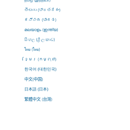
తెలుగు (భారతదేశం)
ಕನ್ನಡ (ಭಾರತ)
മലയാളം (ഇന്ത്യ)
සිංහල (ශ්‍රී ලංකාව)
ไทย (ไทย)
ខ្មែរ (កម្ពុជា)
한국어 (대한민국)
中文(中国)
日本語 (日本)
繁體中文 (台灣)