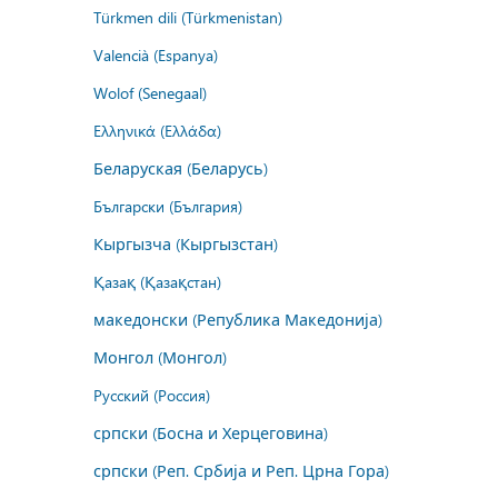
Türkmen dili (Türkmenistan)
Valencià (Espanya)
Wolof (Senegaal)
Ελληνικά (Ελλάδα)
Беларуская (Беларусь)
Български (България)
Кыргызча (Кыргызстан)
Қазақ (Қазақстан)
македонски (Република Македонија)
Монгол (Монгол)
Русский (Россия)
српски (Босна и Херцеговина)
српски (Реп. Србија и Реп. Црна Гора)