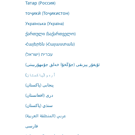
Татар (Россия)
тоҷикӣ (Тоҷикистон)
Українська (Україна)
ქართული (საქართველო)
Հայերեն (Հայաստան)
עברית (ישראל)
ئۇيغۇر يېزىقى (جۇڭخۇا خەلق جۇمھۇرىيىتى)
اُردو (پاکستان)
پنجابی (پاکستان)
درى (افغانستان)
سنڌي (پاکستان)
عربي (المنطقة العربية)
فارسى