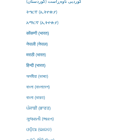
کوردیی ناوەڕاست (کوردستان)
ትግርኛ (ኢትዮጵያ)
አማርኛ (ኢትዮጵያ)
कोंकणी (भारत)
नेपाली (नेपाल)
मराठी (भारत)
हिन्दी (भारत)
অসমীয়া (ভাৰত)
বাংলা (বাংলাদেশ)
বাংলা (ভারত)
ਪੰਜਾਬੀ (ਭਾਰਤ)
ગુજરાતી (ભારત)
ଓଡ଼ିଆ (ଭାରତ)
தமிழ் (இந்தியா)