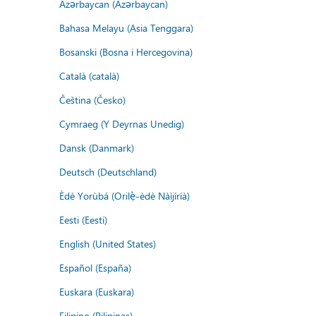
Azərbaycan (Azərbaycan)
Bahasa Melayu (Asia Tenggara)
Bosanski (Bosna i Hercegovina)
Català (català)
Čeština (Česko)
Cymraeg (Y Deyrnas Unedig)
Dansk (Danmark)
Deutsch (Deutschland)
Èdè Yorùbá (Orilẹ̀-èdè Nàìjíríà)
Eesti (Eesti)
English (United States)
Español (España)
Euskara (Euskara)
Filipino (Pilipinas)