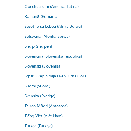
Quechua simi (America Latina)
Română (România)
Sesotho sa Leboa (Afrika Borwa)
Setswana (Aforika Borwa)
Shqip (shqipëri)
Slovenčina (Slovenská republika)
Slovenski (Slovenija)
Srpski (Rep. Srbija i Rep. Crna Gora)
Suomi (Suomi)
Svenska (Sverige)
Te reo Māori (Aotearoa)
Tiếng Việt (Việt Nam)
Türkçe (Türkiye)