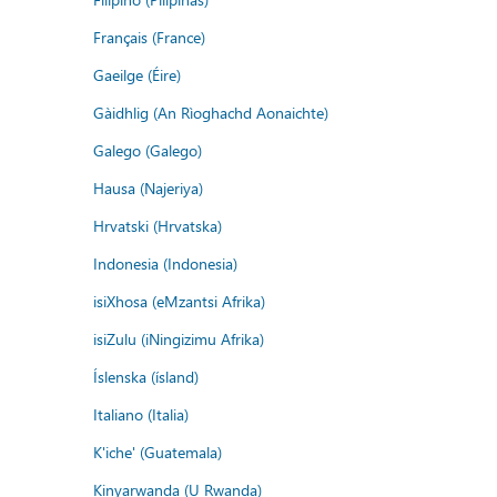
Français (France)
Gaeilge (Éire)
Gàidhlig (An Rìoghachd Aonaichte)
Galego (Galego)
Hausa (Najeriya)
Hrvatski (Hrvatska)
Indonesia (Indonesia)
isiXhosa (eMzantsi Afrika)
isiZulu (iNingizimu Afrika)
Íslenska (ísland)
Italiano (Italia)
K'iche' (Guatemala)
Kinyarwanda (U Rwanda)