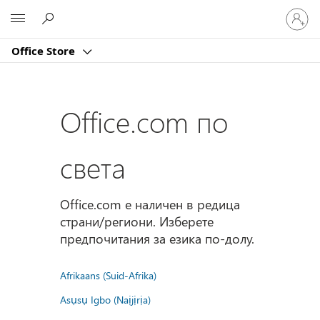
Влезте
Microsoft
във
вашия
Office Store
акаунт
Office.com по
света
Office.com е наличен в редица
страни/региони. Изберете
предпочитания за езика по-долу.
Afrikaans (Suid-Afrika)
Asụsụ Igbo (Naịjịrịa)