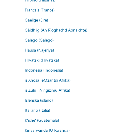
Français (France)
Gaeilge (Éire)
Gàidhlig (An Rìoghachd Aonaichte)
Galego (Galego)
Hausa (Najeriya)
Hrvatski (Hrvatska)
Indonesia (Indonesia)
isiXhosa (eMzantsi Afrika)
isiZulu (iNingizimu Afrika)
Íslenska (ísland)
Italiano (Italia)
K'iche' (Guatemala)
Kinyarwanda (U Rwanda)