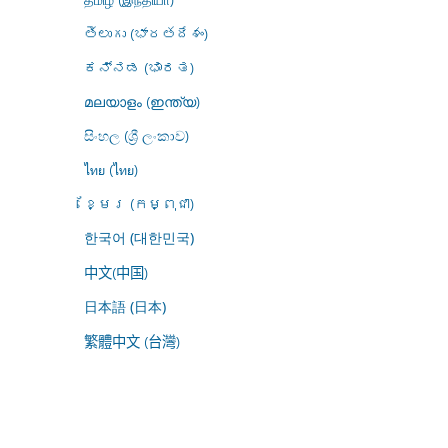
తెలుగు (భారతదేశం)
ಕನ್ನಡ (ಭಾರತ)
മലയാളം (ഇന്ത്യ)
සිංහල (ශ්‍රී ලංකාව)
ไทย (ไทย)
ខ្មែរ (កម្ពុជា)
한국어 (대한민국)
中文(中国)
日本語 (日本)
繁體中文 (台灣)