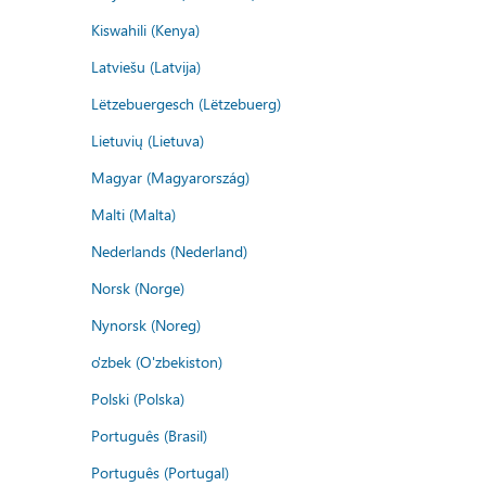
Kiswahili (Kenya)
Latviešu (Latvija)
Lëtzebuergesch (Lëtzebuerg)
Lietuvių (Lietuva)
Magyar (Magyarország)
Malti (Malta)
Nederlands (Nederland)
Norsk (Norge)
Nynorsk (Noreg)
o'zbek (O'zbekiston)
Polski (Polska)
Português (Brasil)
Português (Portugal)