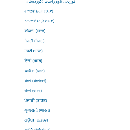
کوردیی ناوەڕاست (کوردستان)
ትግርኛ (ኢትዮጵያ)
አማርኛ (ኢትዮጵያ)
कोंकणी (भारत)
नेपाली (नेपाल)
मराठी (भारत)
हिन्दी (भारत)
অসমীয়া (ভাৰত)
বাংলা (বাংলাদেশ)
বাংলা (ভারত)
ਪੰਜਾਬੀ (ਭਾਰਤ)
ગુજરાતી (ભારત)
ଓଡ଼ିଆ (ଭାରତ)
தமிழ் (இந்தியா)