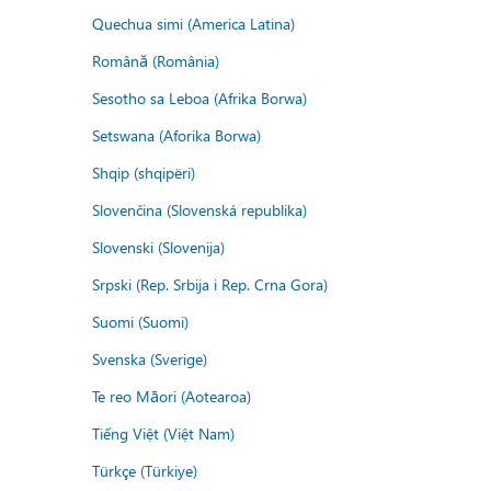
Quechua simi (America Latina)
Română (România)
Sesotho sa Leboa (Afrika Borwa)
Setswana (Aforika Borwa)
Shqip (shqipëri)
Slovenčina (Slovenská republika)
Slovenski (Slovenija)
Srpski (Rep. Srbija i Rep. Crna Gora)
Suomi (Suomi)
Svenska (Sverige)
Te reo Māori (Aotearoa)
Tiếng Việt (Việt Nam)
Türkçe (Türkiye)