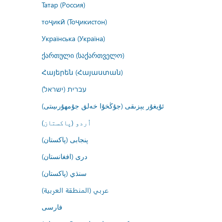
Татар (Россия)
тоҷикӣ (Тоҷикистон)
Українська (Україна)
ქართული (საქართველო)
Հայերեն (Հայաստան)
עברית (ישראל)
ئۇيغۇر يېزىقى (جۇڭخۇا خەلق جۇمھۇرىيىتى)
اُردو (پاکستان)
پنجابی (پاکستان)
درى (افغانستان)
سنڌي (پاکستان)
عربي (المنطقة العربية)
فارسى