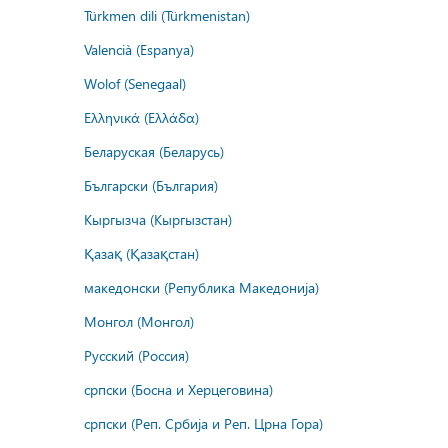
Türkmen dili (Türkmenistan)
Valencià (Espanya)
Wolof (Senegaal)
Ελληνικά (Ελλάδα)
Беларуская (Беларусь)
Български (България)
Кыргызча (Кыргызстан)
Қазақ (Қазақстан)
македонски (Република Македонија)
Монгол (Монгол)
Русский (Россия)
српски (Босна и Херцеговина)
српски (Реп. Србија и Реп. Црна Гора)