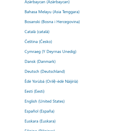
Azərbaycan (Azərbaycan)
Bahasa Melayu (Asia Tenggara)
Bosanski (Bosna i Hercegovina)
Català (català)
Čeština (Česko)
Cymraeg (Y Deyrnas Unedig)
Dansk (Danmark)
Deutsch (Deutschland)
Èdè Yorùbá (Orilẹ̀-èdè Nàìjíríà)
Eesti (Eesti)
English (United States)
Español (España)
Euskara (Euskara)
Filipino (Pilipinas)