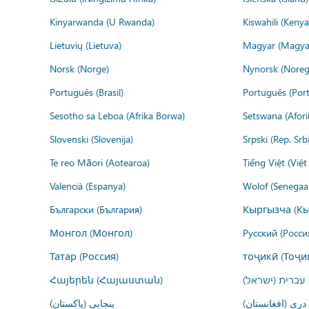
Kinyarwanda (U Rwanda)
Kiswahili (Kenya
Lietuvių (Lietuva)
Magyar (Magya
Norsk (Norge)
Nynorsk (Noreg
Português (Brasil)
Português (Port
Sesotho sa Leboa (Afrika Borwa)
Setswana (Afor
Slovenski (Slovenija)
Srpski (Rep. Srb
Te reo Māori (Aotearoa)
Tiếng Việt (Việ
Valencià (Espanya)
Wolof (Senegaal
Български (България)
Кыргызча (Кы
Монгол (Монгол)
Русский (Росси
Татар (Россия)
тоҷикӣ (Тоҷи
Հայերեն (Հայաստան)
עברית (ישראל)
درى (افغانستان)
پنجابی (پاکستان)