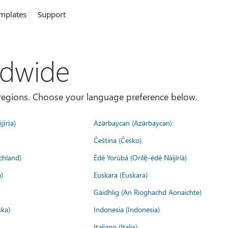
mplates
Support
ldwide
es/regions. Choose your language preference below.
jịrịa)
Azərbaycan (Azərbaycan)
Čeština (Česko)
chland)
Èdè Yorùbá (Orilẹ̀-èdè Nàìjíríà)
)
Euskara (Euskara)
Gàidhlig (An Rìoghachd Aonaichte)
ska)
Indonesia (Indonesia)
Italiano (Italia)