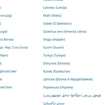
)
Latviešu (Latvija)
rország)
Malti (Malta)
)
o'zbek (O'zbekiston)
ugal)
Quechua simi (America Latina)
ika Borwa)
Shqip (shqipëri)
ija i Rep. Crna Gora)
Suomi (Suomi)
t Nam)
Türkçe (Türkiye)
)
Ελληνικά (Ελλάδα)
ргызстан)
Қазақ (Қазақстан)
я)
српски (Босна и Херцеговина)
кистон)
Українська (Україна)
ئۇيغۇر يېزىقى (جۇڭخۇا خەلق جۇمھۇرىيىتى)
سنڌي (پاکستان)