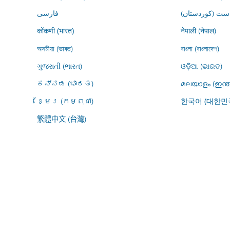
ڕاست (کوردستان
فارسى
नेपाली (नेपाल)
कोंकणी (भारत)
অসমীয়া (ভাৰত)
বাংলা (বাংলাদেশ)
ગુજરાતી (ભારત)
ଓଡ଼ିଆ (ଭାରତ)
ಕನ್ನಡ (ಭಾರತ)
മലയാളം (ഇന്ത
ខ្មែរ (កម្ពុជា)
한국어 (대한민
繁體中文 (台灣)