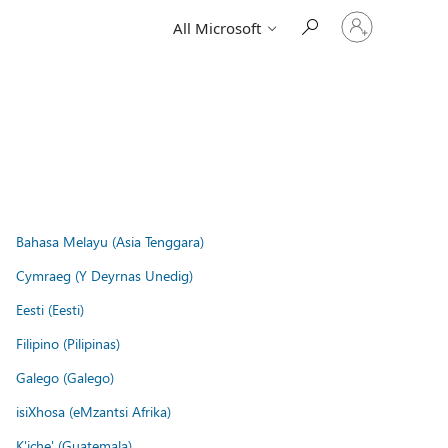
Sign
All Microsoft
in
to
your
account
Bahasa Melayu (Asia Tenggara)
Cymraeg (Y Deyrnas Unedig)
Eesti (Eesti)
Filipino (Pilipinas)
Galego (Galego)
isiXhosa (eMzantsi Afrika)
K'iche' (Guatemala)