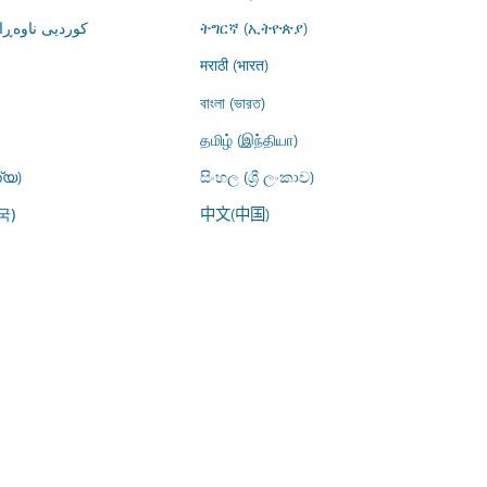
کوردیی ناوە)
ትግርኛ (ኢትዮጵያ)
मराठी (भारत)
বাংলা (ভারত)
தமிழ் (இந்தியா)
്യ)
සිංහල (ශ්‍රී ලංකාව)
中文(中国)
국)