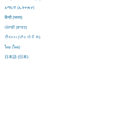
አማርኛ (ኢትዮጵያ)
हिन्दी (भारत)
ਪੰਜਾਬੀ (ਭਾਰਤ)
తెలుగు (భారతదేశం)
ไทย (ไทย)
日本語 (日本)