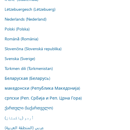
Lëtzebuergesch (Lëtzebuerg)
Nederlands (Nederland)
Polski (Polska)
Română (România)
Slovenčina (Slovenská republika)
Svenska (Sverige)
Türkmen dili (Türkmenistan)
Беларуская (Беларусь)
македонски (Република Македонија)
српски (Реп. Србија и Реп. Црна Гора)
ქართული (საქართველო)
اُردو (پاکستان)
عربي (المنطقة العربية)