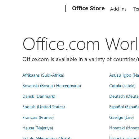
Microsoft
Office Store
Add-ins
Te
Office.com Wor
Office.com is available in a variety of countri
Afrikaans (Suid-Afrika)
Asụsụ Igbo (Naị
Bosanski (Bosna i Hercegovina)
Català (català)
Dansk (Danmark)
Deutsch (Deuts
English (United States)
Español (España
Français (France)
Gaeilge (Éire)
Hausa (Najeriya)
Hrvatski (Hrvat
isiZulu (iNingizimu Afrika)
Íslenska (ísland)