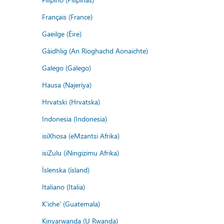
Français (France)
Gaeilge (Éire)
Gàidhlig (An Rìoghachd Aonaichte)
Galego (Galego)
Hausa (Najeriya)
Hrvatski (Hrvatska)
Indonesia (Indonesia)
isiXhosa (eMzantsi Afrika)
isiZulu (iNingizimu Afrika)
Íslenska (ísland)
Italiano (Italia)
K'iche' (Guatemala)
Kinyarwanda (U Rwanda)