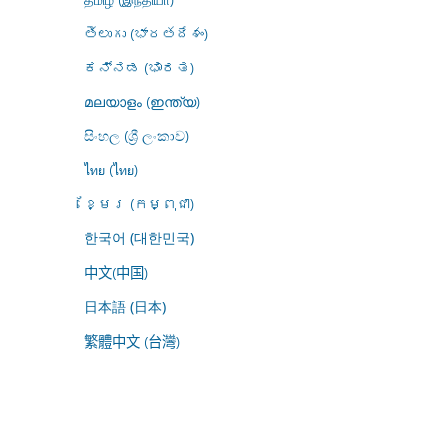
తెలుగు (భారతదేశం)
ಕನ್ನಡ (ಭಾರತ)
മലയാളം (ഇന്ത്യ)
සිංහල (ශ්‍රී ලංකාව)
ไทย (ไทย)
ខ្មែរ (កម្ពុជា)
한국어 (대한민국)
中文(中国)
日本語 (日本)
繁體中文 (台灣)