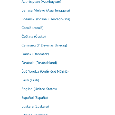
Azərbaycan (Azərbaycan)
Bahasa Melayu (Asia Tenggara)
Bosanski (Bosna i Hercegovina)
Català (català)
Čeština (Česko)
Cymraeg (Y Deyrnas Unedig)
Dansk (Danmark)
Deutsch (Deutschland)
Èdè Yorùbá (Orilẹ̀-èdè Nàìjíríà)
Eesti (Eesti)
English (United States)
Español (España)
Euskara (Euskara)
Filipino (Pilipinas)