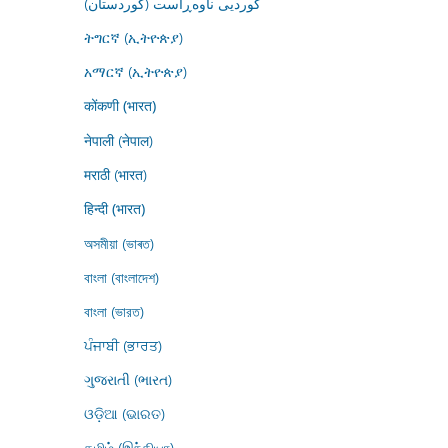
کوردیی ناوەڕاست (کوردستان)
ትግርኛ (ኢትዮጵያ)
አማርኛ (ኢትዮጵያ)
कोंकणी (भारत)
नेपाली (नेपाल)
मराठी (भारत)
हिन्दी (भारत)
অসমীয়া (ভাৰত)
বাংলা (বাংলাদেশ)
বাংলা (ভারত)
ਪੰਜਾਬੀ (ਭਾਰਤ)
ગુજરાતી (ભારત)
ଓଡ଼ିଆ (ଭାରତ)
தமிழ் (இந்தியா)