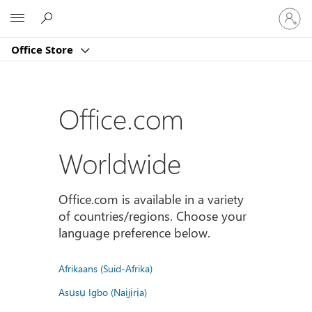
Sign
Microsoft
in
to
Office Store
your
account
Office.com
Worldwide
Office.com is available in a variety
of countries/regions. Choose your
language preference below.
Afrikaans (Suid-Afrika)
Asụsụ Igbo (Naịjịrịa)