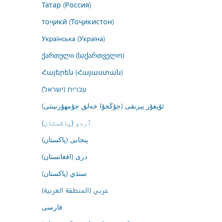
Татар (Россия)
тоҷикӣ (Тоҷикистон)
Українська (Україна)
ქართული (საქართველო)
Հայերեն (Հայաստան)
עברית (ישראל)
ئۇيغۇر يېزىقى (جۇڭخۇا خەلق جۇمھۇرىيىتى)
اُردو (پاکستان)
پنجابی (پاکستان)
درى (افغانستان)
سنڌي (پاکستان)
عربي (المنطقة العربية)
فارسى