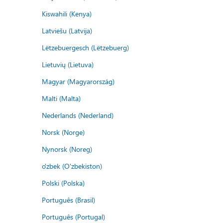
Kiswahili (Kenya)
Latviešu (Latvija)
Lëtzebuergesch (Lëtzebuerg)
Lietuvių (Lietuva)
Magyar (Magyarország)
Malti (Malta)
Nederlands (Nederland)
Norsk (Norge)
Nynorsk (Noreg)
o'zbek (O'zbekiston)
Polski (Polska)
Português (Brasil)
Português (Portugal)