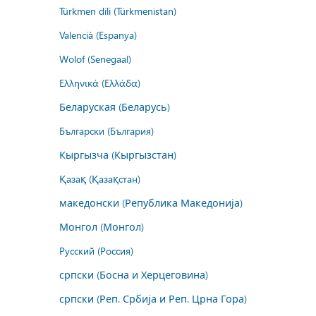
Türkmen dili (Türkmenistan)
Valencià (Espanya)
Wolof (Senegaal)
Ελληνικά (Ελλάδα)
Беларуская (Беларусь)
Български (България)
Кыргызча (Кыргызстан)
Қазақ (Қазақстан)
македонски (Република Македонија)
Монгол (Монгол)
Русский (Россия)
српски (Босна и Херцеговина)
српски (Реп. Србија и Реп. Црна Гора)