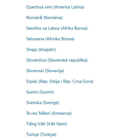
Quechua simi (America Latina)
Română (România)
Sesotho sa Leboa (Afrika Borwa)
Setswana (Aforika Borwa)
Shqip (shqipëri)
Slovenčina (Slovenská republika)
Slovenski (Slovenija)
Srpski (Rep. Srbija i Rep. Crna Gora)
Suomi (Suomi)
Svenska (Sverige)
Te reo Māori (Aotearoa)
Tiếng Việt (Việt Nam)
Türkçe (Türkiye)