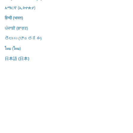
አማርኛ (ኢትዮጵያ)
हिन्दी (भारत)
ਪੰਜਾਬੀ (ਭਾਰਤ)
తెలుగు (భారతదేశం)
ไทย (ไทย)
日本語 (日本)