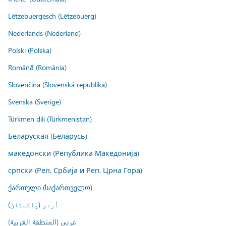
Lëtzebuergesch (Lëtzebuerg)
Nederlands (Nederland)
Polski (Polska)
Română (România)
Slovenčina (Slovenská republika)
Svenska (Sverige)
Türkmen dili (Türkmenistan)
Беларуская (Беларусь)
македонски (Република Македонија)
српски (Реп. Србија и Реп. Црна Гора)
ქართული (საქართველო)
اُردو (پاکستان)
عربي (المنطقة العربية)