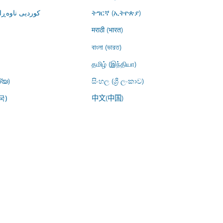
کوردیی ناوە)
ትግርኛ (ኢትዮጵያ)
मराठी (भारत)
বাংলা (ভারত)
தமிழ் (இந்தியா)
്യ)
සිංහල (ශ්‍රී ලංකාව)
中文(中国)
국)