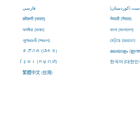
ڕاست (کوردستان
فارسى
नेपाली (नेपाल)
कोंकणी (भारत)
অসমীয়া (ভাৰত)
বাংলা (বাংলাদেশ)
ગુજરાતી (ભારત)
ଓଡ଼ିଆ (ଭାରତ)
ಕನ್ನಡ (ಭಾರತ)
മലയാളം (ഇന്ത
ខ្មែរ (កម្ពុជា)
한국어 (대한민
繁體中文 (台灣)