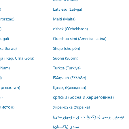
)
Latviešu (Latvija)
rország)
Malti (Malta)
)
o'zbek (O'zbekiston)
ugal)
Quechua simi (America Latina)
ika Borwa)
Shqip (shqipëri)
ija i Rep. Crna Gora)
Suomi (Suomi)
t Nam)
Türkçe (Türkiye)
)
Ελληνικά (Ελλάδα)
ргызстан)
Қазақ (Қазақстан)
я)
српски (Босна и Херцеговина)
кистон)
Українська (Україна)
ئۇيغۇر يېزىقى (جۇڭخۇا خەلق جۇمھۇرىيىتى)
سنڌي (پاکستان)