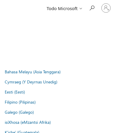
Iniciar
Todo Microsoft
sesión
en
tu
cuenta
Bahasa Melayu (Asia Tenggara)
Cymraeg (Y Deyrnas Unedig)
Eesti (Eesti)
Filipino (Pilipinas)
Galego (Galego)
isiXhosa (eMzantsi Afrika)
K'iche' (Guatemala)