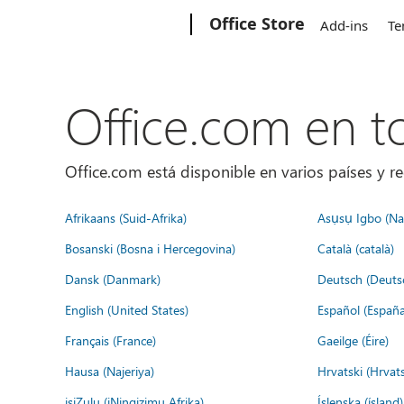
Microsoft
Office Store
Add-ins
Te
Office.com en 
Office.com está disponible en varios países y re
Afrikaans (Suid-Afrika)
Asụsụ Igbo (Naị
Bosanski (Bosna i Hercegovina)
Català (català)
Dansk (Danmark)
Deutsch (Deuts
English (United States)
Español (España
Français (France)
Gaeilge (Éire)
Hausa (Najeriya)
Hrvatski (Hrvat
isiZulu (iNingizimu Afrika)
Íslenska (ísland)