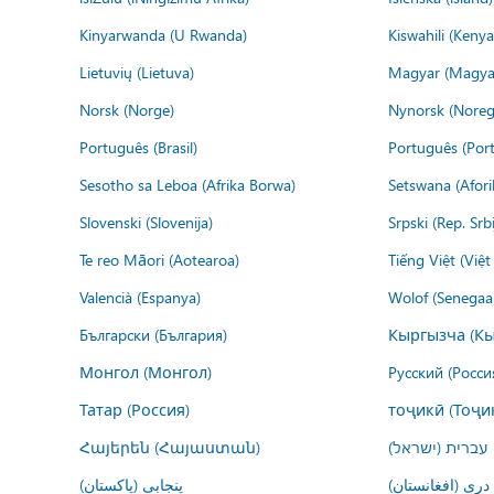
Kinyarwanda (U Rwanda)
Kiswahili (Kenya
Lietuvių (Lietuva)
Magyar (Magya
Norsk (Norge)
Nynorsk (Noreg
Português (Brasil)
Português (Port
Sesotho sa Leboa (Afrika Borwa)
Setswana (Afor
Slovenski (Slovenija)
Srpski (Rep. Srb
Te reo Māori (Aotearoa)
Tiếng Việt (Việ
Valencià (Espanya)
Wolof (Senegaal
Български (България)
Кыргызча (Кы
Монгол (Монгол)
Русский (Росси
Татар (Россия)
тоҷикӣ (Тоҷи
Հայերեն (Հայաստան)
עברית (ישראל)
درى (افغانستان)
پنجابی (پاکستان)