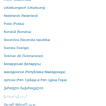
Lëtzebuergesch (Lëtzebuerg)
Nederlands (Nederland)
Polski (Polska)
Română (România)
Slovenčina (Slovenská republika)
Svenska (Sverige)
Türkmen dili (Türkmenistan)
Беларуская (Беларусь)
македонски (Република Македонија)
српски (Реп. Србија и Реп. Црна Гора)
ქართული (საქართველო)
اُردو (پاکستان)
عربي (المنطقة العربية)