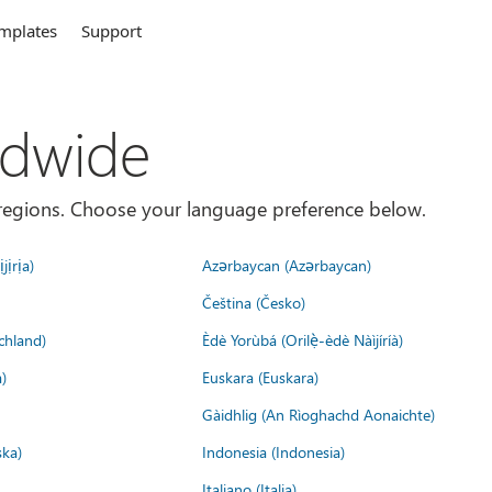
mplates
Support
ldwide
es/regions. Choose your language preference below.
jịrịa)
Azərbaycan (Azərbaycan)
Čeština (Česko)
chland)
Èdè Yorùbá (Orilẹ̀-èdè Nàìjíríà)
)
Euskara (Euskara)
Gàidhlig (An Rìoghachd Aonaichte)
ska)
Indonesia (Indonesia)
Italiano (Italia)