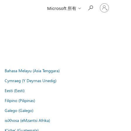
登
Microsoft 所有
入
您
的
帳
戶
Bahasa Melayu (Asia Tenggara)
Cymraeg (Y Deyrnas Unedig)
Eesti (Eesti)
Filipino (Pilipinas)
Galego (Galego)
isiXhosa (eMzantsi Afrika)
K'iche' (Guatemala)