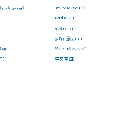
کوردیی ناوە)
ትግርኛ (ኢትዮጵያ)
मराठी (भारत)
বাংলা (ভারত)
தமிழ் (இந்தியா)
്യ)
සිංහල (ශ්‍රී ලංකාව)
中文(中国)
국)