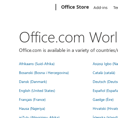
Microsoft
Office Store
Add-ins
Te
Office.com Wor
Office.com is available in a variety of countri
Afrikaans (Suid-Afrika)
Asụsụ Igbo (Naị
Bosanski (Bosna i Hercegovina)
Català (català)
Dansk (Danmark)
Deutsch (Deuts
English (United States)
Español (España
Français (France)
Gaeilge (Éire)
Hausa (Najeriya)
Hrvatski (Hrvat
isiZulu (iNingizimu Afrika)
Íslenska (ísland)