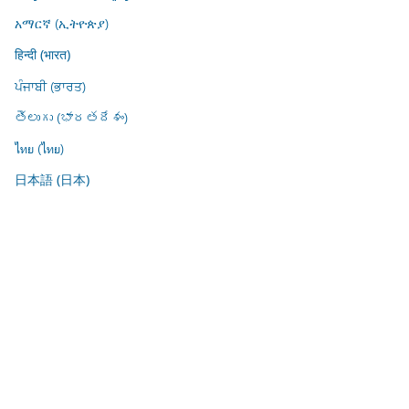
አማርኛ (ኢትዮጵያ)
हिन्दी (भारत)
ਪੰਜਾਬੀ (ਭਾਰਤ)
తెలుగు (భారతదేశం)
ไทย (ไทย)
日本語 (日本)