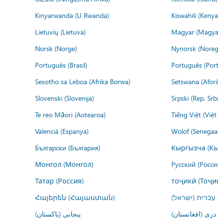
Kinyarwanda (U Rwanda)
Kiswahili (Kenya
Lietuvių (Lietuva)
Magyar (Magya
Norsk (Norge)
Nynorsk (Noreg
Português (Brasil)
Português (Port
Sesotho sa Leboa (Afrika Borwa)
Setswana (Afor
Slovenski (Slovenija)
Srpski (Rep. Srb
Te reo Māori (Aotearoa)
Tiếng Việt (Việ
Valencià (Espanya)
Wolof (Senegaal
Български (България)
Кыргызча (Кы
Монгол (Монгол)
Русский (Росси
Татар (Россия)
тоҷикӣ (Тоҷи
Հայերեն (Հայաստան)
עברית (ישראל)
درى (افغانستان)
پنجابی (پاکستان)