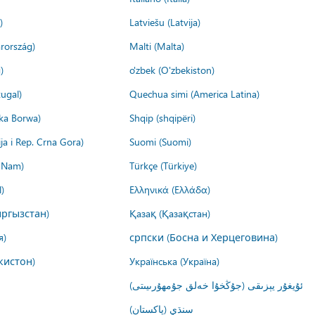
)
Latviešu (Latvija)
rország)
Malti (Malta)
)
o'zbek (O'zbekiston)
ugal)
Quechua simi (America Latina)
ika Borwa)
Shqip (shqipëri)
ija i Rep. Crna Gora)
Suomi (Suomi)
t Nam)
Türkçe (Türkiye)
)
Ελληνικά (Ελλάδα)
ргызстан)
Қазақ (Қазақстан)
я)
српски (Босна и Херцеговина)
кистон)
Українська (Україна)
ئۇيغۇر يېزىقى (جۇڭخۇا خەلق جۇمھۇرىيىتى)
سنڌي (پاکستان)