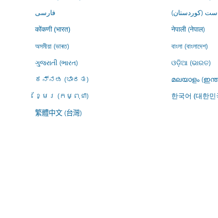
ڕاست (کوردستان
فارسى
नेपाली (नेपाल)
कोंकणी (भारत)
অসমীয়া (ভাৰত)
বাংলা (বাংলাদেশ)
ગુજરાતી (ભારત)
ଓଡ଼ିଆ (ଭାରତ)
ಕನ್ನಡ (ಭಾರತ)
മലയാളം (ഇന്ത
ខ្មែរ (កម្ពុជា)
한국어 (대한민
繁體中文 (台灣)