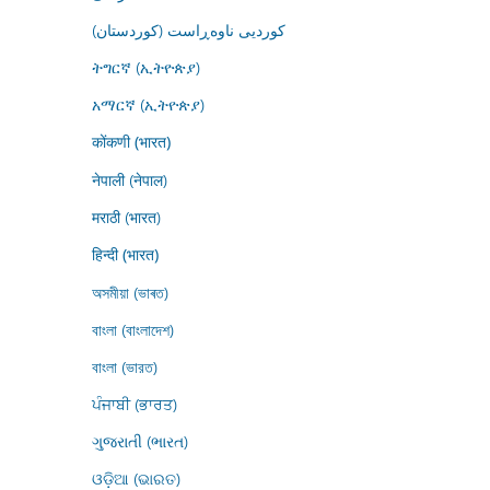
کوردیی ناوەڕاست (کوردستان)
ትግርኛ (ኢትዮጵያ)
አማርኛ (ኢትዮጵያ)
कोंकणी (भारत)
नेपाली (नेपाल)
मराठी (भारत)
हिन्दी (भारत)
অসমীয়া (ভাৰত)
বাংলা (বাংলাদেশ)
বাংলা (ভারত)
ਪੰਜਾਬੀ (ਭਾਰਤ)
ગુજરાતી (ભારત)
ଓଡ଼ିଆ (ଭାରତ)