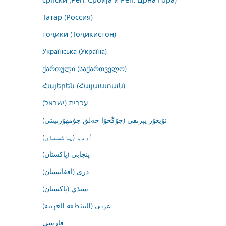
Татар (Россия)
тоҷикӣ (Тоҷикистон)
Українська (Україна)
ქართული (საქართველო)
Հայերեն (Հայաստան)
עברית (ישראל)
ئۇيغۇر يېزىقى (جۇڭخۇا خەلق جۇمھۇرىيىتى)
اُردو (پاکستان)
پنجابی (پاکستان)
درى (افغانستان)
سنڌي (پاکستان)
عربي (المنطقة العربية)
فارسى