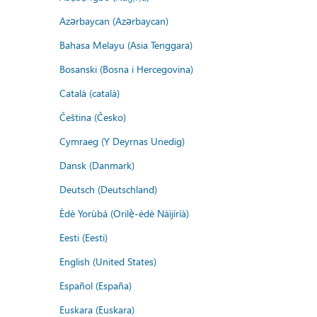
Azərbaycan (Azərbaycan)
Bahasa Melayu (Asia Tenggara)
Bosanski (Bosna i Hercegovina)
Català (català)
Čeština (Česko)
Cymraeg (Y Deyrnas Unedig)
Dansk (Danmark)
Deutsch (Deutschland)
Èdè Yorùbá (Orilẹ̀-èdè Nàìjíríà)
Eesti (Eesti)
English (United States)
Español (España)
Euskara (Euskara)