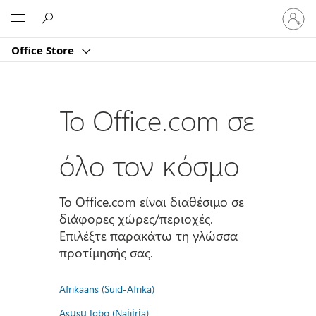
Είσοδος
Microsoft
στον
λογαρι
Office Store
σας
Το Office.com σε
όλο τον κόσμο
Το Office.com είναι διαθέσιμο σε
διάφορες χώρες/περιοχές.
Επιλέξτε παρακάτω τη γλώσσα
προτίμησής σας.
Afrikaans (Suid-Afrika)
Asụsụ Igbo (Naịjịrịa)