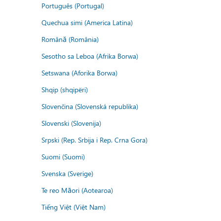
Português (Portugal)
Quechua simi (America Latina)
Română (România)
Sesotho sa Leboa (Afrika Borwa)
Setswana (Aforika Borwa)
Shqip (shqipëri)
Slovenčina (Slovenská republika)
Slovenski (Slovenija)
Srpski (Rep. Srbija i Rep. Crna Gora)
Suomi (Suomi)
Svenska (Sverige)
Te reo Māori (Aotearoa)
Tiếng Việt (Việt Nam)