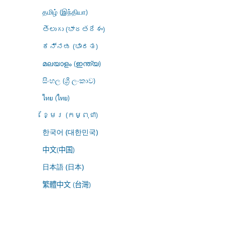
தமிழ் (இந்தியா)
తెలుగు (భారతదేశం)
ಕನ್ನಡ (ಭಾರತ)
മലയാളം (ഇന്ത്യ)
සිංහල (ශ්‍රී ලංකාව)
ไทย (ไทย)
ខ្មែរ (កម្ពុជា)
한국어 (대한민국)
中文(中国)
日本語 (日本)
繁體中文 (台灣)