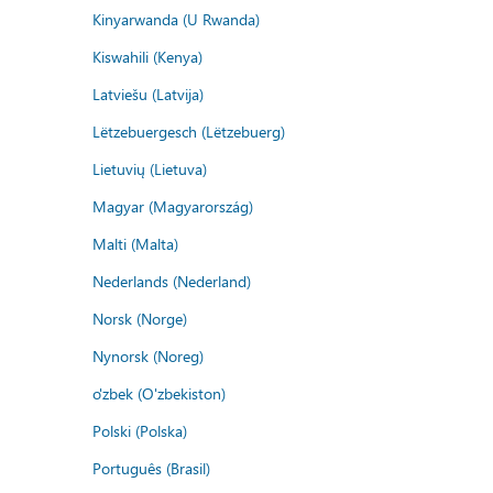
Kinyarwanda (U Rwanda)
Kiswahili (Kenya)
Latviešu (Latvija)
Lëtzebuergesch (Lëtzebuerg)
Lietuvių (Lietuva)
Magyar (Magyarország)
Malti (Malta)
Nederlands (Nederland)
Norsk (Norge)
Nynorsk (Noreg)
o'zbek (O'zbekiston)
Polski (Polska)
Português (Brasil)