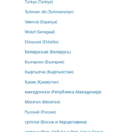
Türkçe (Türkiye)
Türkmen dili (Türkmenistan)
Valencià (Espanya)
Wolof (Senegaal)
Ελληνικά (Ελλάδα)
Беларуская (Беларусь)
Български (България)
Кыргызча (Кыргызстан)
Қазақ (Қазақстан)
македонски (Република Македонија)
Монгол (Монгол)
Русский (Россия)
српски (Босна и Херцеговина)
српски (Реп. Србија и Реп. Црна Гора)