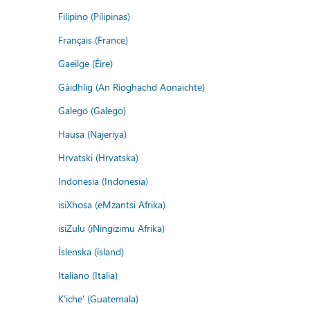
Filipino (Pilipinas)
Français (France)
Gaeilge (Éire)
Gàidhlig (An Rìoghachd Aonaichte)
Galego (Galego)
Hausa (Najeriya)
Hrvatski (Hrvatska)
Indonesia (Indonesia)
isiXhosa (eMzantsi Afrika)
isiZulu (iNingizimu Afrika)
Íslenska (ísland)
Italiano (Italia)
K'iche' (Guatemala)