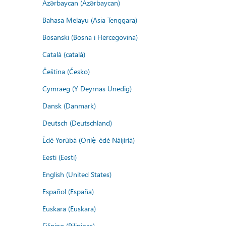
Azərbaycan (Azərbaycan)
Bahasa Melayu (Asia Tenggara)
Bosanski (Bosna i Hercegovina)
Català (català)
Čeština (Česko)
Cymraeg (Y Deyrnas Unedig)
Dansk (Danmark)
Deutsch (Deutschland)
Èdè Yorùbá (Orilẹ̀-èdè Nàìjíríà)
Eesti (Eesti)
English (United States)
Español (España)
Euskara (Euskara)
Filipino (Pilipinas)