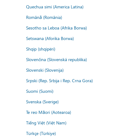
Quechua simi (America Latina)
Română (România)
Sesotho sa Leboa (Afrika Borwa)
Setswana (Aforika Borwa)
Shqip (shqipëri)
Slovenčina (Slovenská republika)
Slovenski (Slovenija)
Srpski (Rep. Srbija i Rep. Crna Gora)
Suomi (Suomi)
Svenska (Sverige)
Te reo Māori (Aotearoa)
Tiếng Việt (Việt Nam)
Türkçe (Türkiye)