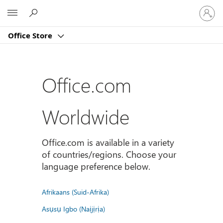
Sign
Microsoft
in
to
Office Store
your
account
Office.com
Worldwide
Office.com is available in a variety
of countries/regions. Choose your
language preference below.
Afrikaans (Suid-Afrika)
Asụsụ Igbo (Naịjịrịa)