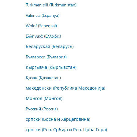
Türkmen dili (Türkmenistan)
Valencià (Espanya)
Wolof (Senegaal)
Ελληνικά (Ελλάδα)
Беларуская (Беларусь)
Български (България)
Кыргызча (Кыргызстан)
Қазақ (Қазақстан)
македонски (Република Македонија)
Монгол (Монгол)
Русский (Россия)
српски (Босна и Херцеговина)
српски (Реп. Србија и Реп. Црна Гора)