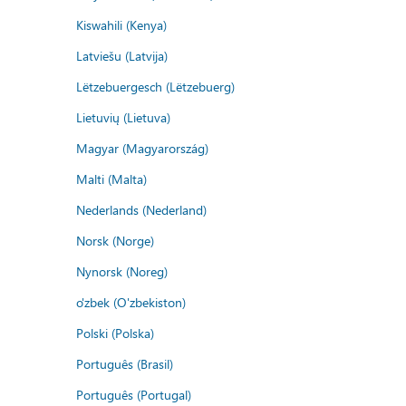
Kiswahili (Kenya)
Latviešu (Latvija)
Lëtzebuergesch (Lëtzebuerg)
Lietuvių (Lietuva)
Magyar (Magyarország)
Malti (Malta)
Nederlands (Nederland)
Norsk (Norge)
Nynorsk (Noreg)
o'zbek (O'zbekiston)
Polski (Polska)
Português (Brasil)
Português (Portugal)