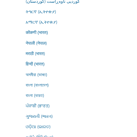
کوردیی ناوەڕاست (کوردستان)
ትግርኛ (ኢትዮጵያ)
አማርኛ (ኢትዮጵያ)
कोंकणी (भारत)
नेपाली (नेपाल)
मराठी (भारत)
हिन्दी (भारत)
অসমীয়া (ভাৰত)
বাংলা (বাংলাদেশ)
বাংলা (ভারত)
ਪੰਜਾਬੀ (ਭਾਰਤ)
ગુજરાતી (ભારત)
ଓଡ଼ିଆ (ଭାରତ)
தமிழ் (இந்தியா)