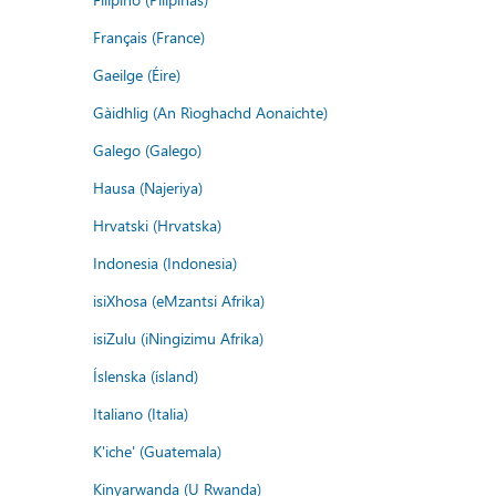
Français (France)
Gaeilge (Éire)
Gàidhlig (An Rìoghachd Aonaichte)
Galego (Galego)
Hausa (Najeriya)
Hrvatski (Hrvatska)
Indonesia (Indonesia)
isiXhosa (eMzantsi Afrika)
isiZulu (iNingizimu Afrika)
Íslenska (ísland)
Italiano (Italia)
K'iche' (Guatemala)
Kinyarwanda (U Rwanda)