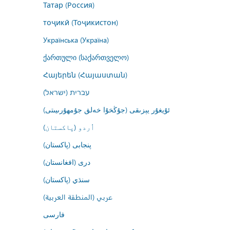
Татар (Россия)
тоҷикӣ (Тоҷикистон)
Українська (Україна)
ქართული (საქართველო)
Հայերեն (Հայաստան)
עברית (ישראל)
ئۇيغۇر يېزىقى (جۇڭخۇا خەلق جۇمھۇرىيىتى)
اُردو (پاکستان)
پنجابی (پاکستان)
درى (افغانستان)
سنڌي (پاکستان)
عربي (المنطقة العربية)
فارسى