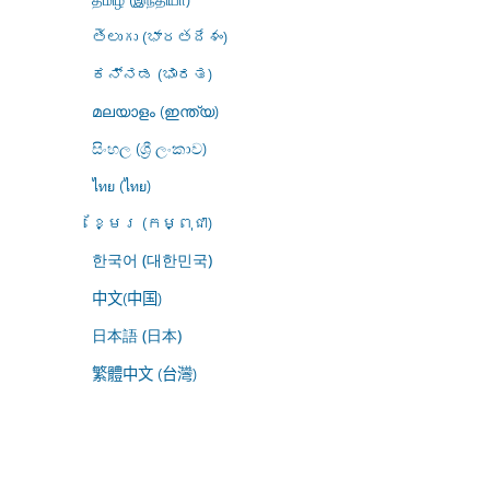
తెలుగు (భారతదేశం)
ಕನ್ನಡ (ಭಾರತ)
മലയാളം (ഇന്ത്യ)
සිංහල (ශ්‍රී ලංකාව)
ไทย (ไทย)
ខ្មែរ (កម្ពុជា)
한국어 (대한민국)
中文(中国)
日本語 (日本)
繁體中文 (台灣)