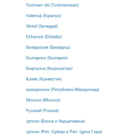
Türkmen dili (Türkmenistan)
Valencià (Espanya)
Wolof (Senegaal)
Ελληνικά (Ελλάδα)
Беларуская (Беларусь)
Български (България)
Кыргызча (Кыргызстан)
Қазақ (Қазақстан)
македонски (Република Македонија)
Монгол (Монгол)
Русский (Россия)
српски (Босна и Херцеговина)
српски (Реп. Србија и Реп. Црна Гора)