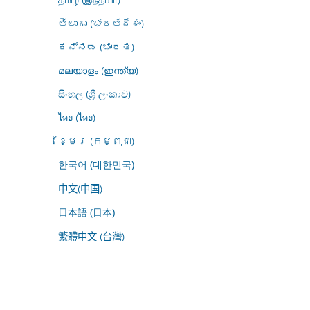
తెలుగు (భారతదేశం)
ಕನ್ನಡ (ಭಾರತ)
മലയാളം (ഇന്ത്യ)
සිංහල (ශ්‍රී ලංකාව)
ไทย (ไทย)
ខ្មែរ (កម្ពុជា)
한국어 (대한민국)
中文(中国)
日本語 (日本)
繁體中文 (台灣)