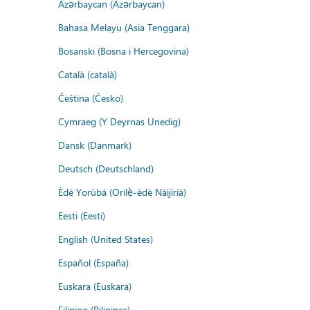
Azərbaycan (Azərbaycan)
Bahasa Melayu (Asia Tenggara)
Bosanski (Bosna i Hercegovina)
Català (català)
Čeština (Česko)
Cymraeg (Y Deyrnas Unedig)
Dansk (Danmark)
Deutsch (Deutschland)
Èdè Yorùbá (Orilẹ̀-èdè Nàìjíríà)
Eesti (Eesti)
English (United States)
Español (España)
Euskara (Euskara)
Filipino (Pilipinas)