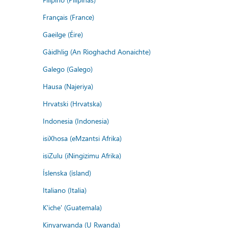
Français (France)
Gaeilge (Éire)
Gàidhlig (An Rìoghachd Aonaichte)
Galego (Galego)
Hausa (Najeriya)
Hrvatski (Hrvatska)
Indonesia (Indonesia)
isiXhosa (eMzantsi Afrika)
isiZulu (iNingizimu Afrika)
Íslenska (ísland)
Italiano (Italia)
K'iche' (Guatemala)
Kinyarwanda (U Rwanda)