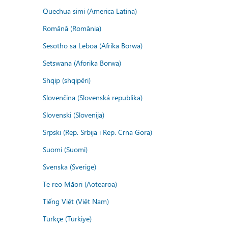
Quechua simi (America Latina)
Română (România)
Sesotho sa Leboa (Afrika Borwa)
Setswana (Aforika Borwa)
Shqip (shqipëri)
Slovenčina (Slovenská republika)
Slovenski (Slovenija)
Srpski (Rep. Srbija i Rep. Crna Gora)
Suomi (Suomi)
Svenska (Sverige)
Te reo Māori (Aotearoa)
Tiếng Việt (Việt Nam)
Türkçe (Türkiye)