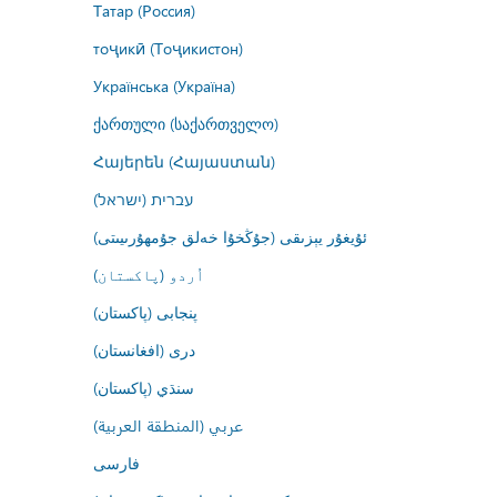
Татар (Россия)
тоҷикӣ (Тоҷикистон)
Українська (Україна)
ქართული (საქართველო)
Հայերեն (Հայաստան)
עברית (ישראל)
ئۇيغۇر يېزىقى (جۇڭخۇا خەلق جۇمھۇرىيىتى)
اُردو (پاکستان)
پنجابی (پاکستان)
درى (افغانستان)
سنڌي (پاکستان)
عربي (المنطقة العربية)
فارسى