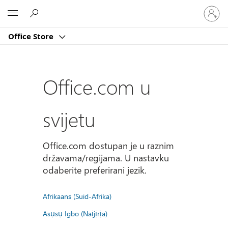
Prijavite
Microsoft
se
u
Office Store
svoj
račun
Office.com u
svijetu
Office.com dostupan je u raznim
državama/regijama. U nastavku
odaberite preferirani jezik.
Afrikaans (Suid-Afrika)
Asụsụ Igbo (Naịjịrịa)