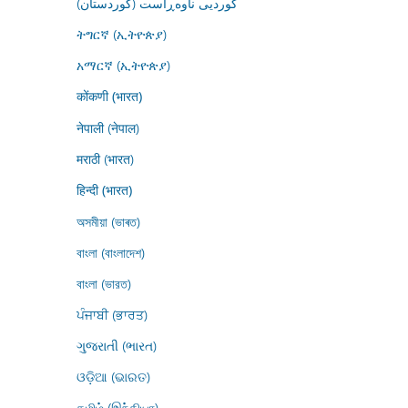
کوردیی ناوەڕاست (کوردستان)
ትግርኛ (ኢትዮጵያ)
አማርኛ (ኢትዮጵያ)
कोंकणी (भारत)
नेपाली (नेपाल)
मराठी (भारत)
हिन्दी (भारत)
অসমীয়া (ভাৰত)
বাংলা (বাংলাদেশ)
বাংলা (ভারত)
ਪੰਜਾਬੀ (ਭਾਰਤ)
ગુજરાતી (ભારત)
ଓଡ଼ିଆ (ଭାରତ)
தமிழ் (இந்தியா)