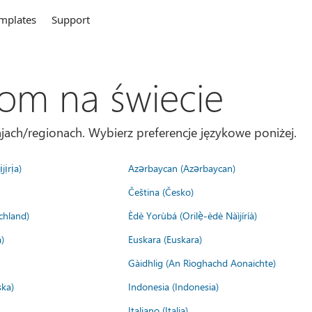
mplates
Support
com na świecie
jach/regionach. Wybierz preferencje językowe poniżej.
jịrịa)
Azərbaycan (Azərbaycan)
Čeština (Česko)
chland)
Èdè Yorùbá (Orilẹ̀-èdè Nàìjíríà)
)
Euskara (Euskara)
Gàidhlig (An Rìoghachd Aonaichte)
ska)
Indonesia (Indonesia)
Italiano (Italia)