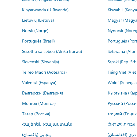
Kinyarwanda (U Rwanda)
Kiswahili (Kenya
Lietuvių (Lietuva)
Magyar (Magya
Norsk (Norge)
Nynorsk (Noreg
Português (Brasil)
Português (Port
Sesotho sa Leboa (Afrika Borwa)
Setswana (Afor
Slovenski (Slovenija)
Srpski (Rep. Srb
Te reo Māori (Aotearoa)
Tiếng Việt (Việ
Valencià (Espanya)
Wolof (Senegaal
Български (България)
Кыргызча (Кыр
Монгол (Монгол)
Русский (Росси
Татар (Россия)
тоҷикӣ (Тоҷик
Հայերեն (Հայաստան)
עברית (ישראל)
درى (افغانستان)
پنجابی (پاکستان)