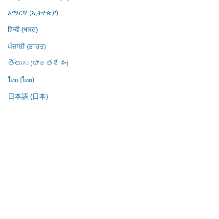
አማርኛ (ኢትዮጵያ)
हिन्दी (भारत)
ਪੰਜਾਬੀ (ਭਾਰਤ)
తెలుగు (భారతదేశం)
ไทย (ไทย)
日本語 (日本)