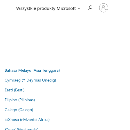
Zaloguj
Wszystkie produkty Microsoft
się
do
swojego
konta
Bahasa Melayu (Asia Tenggara)
Cymraeg (Y Deyrnas Unedig)
Eesti (Eesti)
Filipino (Pilipinas)
Galego (Galego)
isiXhosa (eMzantsi Afrika)
K'iche' (Guatemala)