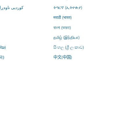
کوردیی ناوە)
ትግርኛ (ኢትዮጵያ)
मराठी (भारत)
বাংলা (ভারত)
தமிழ் (இந்தியா)
്യ)
සිංහල (ශ්‍රී ලංකාව)
中文(中国)
국)