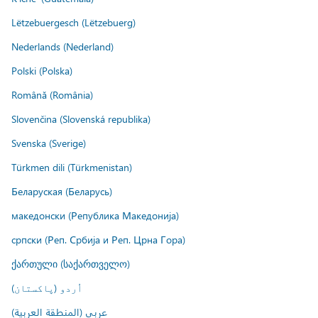
Lëtzebuergesch (Lëtzebuerg)
Nederlands (Nederland)
Polski (Polska)
Română (România)
Slovenčina (Slovenská republika)
Svenska (Sverige)
Türkmen dili (Türkmenistan)
Беларуская (Беларусь)
македонски (Република Македонија)
српски (Реп. Србија и Реп. Црна Гора)
ქართული (საქართველო)
اُردو (پاکستان)
عربي (المنطقة العربية)