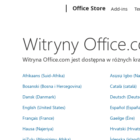
Microsoft
Office Store
Add-ins
Te
Witryny Office.
Witryna Office.com jest dostępna w różnych kra
Afrikaans (Suid-Afrika)
Asụsụ Igbo (Naị
Bosanski (Bosna i Hercegovina)
Català (català)
Dansk (Danmark)
Deutsch (Deuts
English (United States)
Español (España
Français (France)
Gaeilge (Éire)
Hausa (Najeriya)
Hrvatski (Hrvat
isiZulu (iNingizimu Afrika)
Íslenska (ísland)