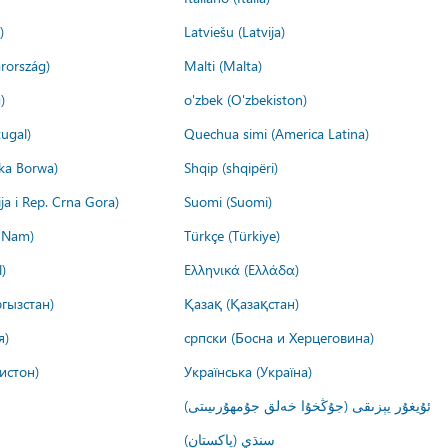
)
Latviešu (Latvija)
rország)
Malti (Malta)
)
o'zbek (O'zbekiston)
ugal)
Quechua simi (America Latina)
ika Borwa)
Shqip (shqipëri)
ija i Rep. Crna Gora)
Suomi (Suomi)
t Nam)
Türkçe (Türkiye)
)
Ελληνικά (Ελλάδα)
гызстан)
Қазақ (Қазақстан)
я)
српски (Босна и Херцеговина)
истон)
Українська (Україна)
ئۇيغۇر يېزىقى (جۇڭخۇا خەلق جۇمھۇرىيىتى)
سنڌي (پاکستان)