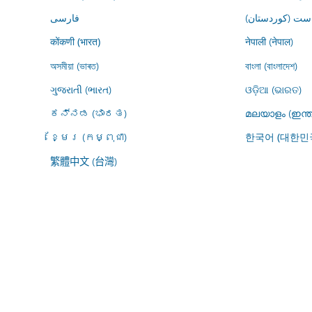
ڕاست (کوردستان
فارسى
नेपाली (नेपाल)
कोंकणी (भारत)
অসমীয়া (ভাৰত)
বাংলা (বাংলাদেশ)
ગુજરાતી (ભારત)
ଓଡ଼ିଆ (ଭାରତ)
ಕನ್ನಡ (ಭಾರತ)
മലയാളം (ഇന്ത
ខ្មែរ (កម្ពុជា)
한국어 (대한민
繁體中文 (台灣)