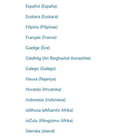
Español (España)
Euskara (Euskara)
Filipino (Pilipinas)
Français (France)
Gaeilge (Éire)
Gàidhlig (An Rìoghachd Aonaichte)
Galego (Galego)
Hausa (Najeriya)
Hrvatski (Hrvatska)
Indonesia (Indonesia)
isiXhosa (eMzantsi Afrika)
isiZulu (iNingizimu Afrika)
Íslenska (ísland)