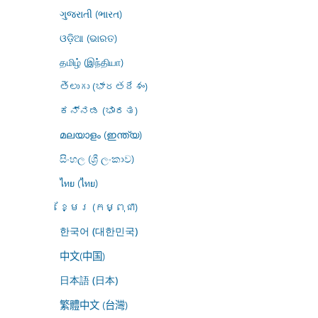
ગુજરાતી (ભારત)
ଓଡ଼ିଆ (ଭାରତ)
தமிழ் (இந்தியா)
తెలుగు (భారతదేశం)
ಕನ್ನಡ (ಭಾರತ)
മലയാളം (ഇന്ത്യ)
සිංහල (ශ්‍රී ලංකාව)
ไทย (ไทย)
ខ្មែរ (កម្ពុជា)
한국어 (대한민국)
中文(中国)
日本語 (日本)
繁體中文 (台灣)