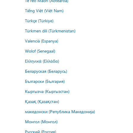
Te reo Māori (Aotearoa)
Tiếng Việt (Việt Nam)
Türkçe (Türkiye)
Türkmen dili (Türkmenistan)
Valencià (Espanya)
Wolof (Senegaal)
Ελληνικά (Ελλάδα)
Беларуская (Беларусь)
Български (България)
Кыргызча (Кыргызстан)
Қазақ (Қазақстан)
македонски (Република Македонија)
Монгол (Монгол)
Русский (Россия)