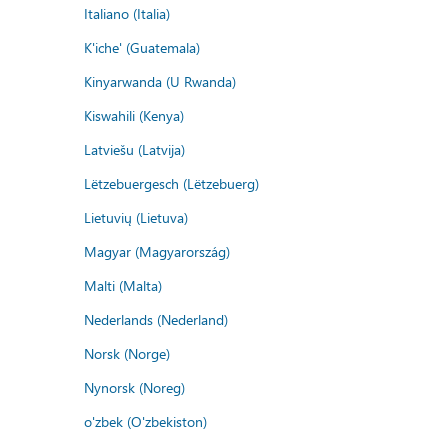
Italiano (Italia)
K'iche' (Guatemala)
Kinyarwanda (U Rwanda)
Kiswahili (Kenya)
Latviešu (Latvija)
Lëtzebuergesch (Lëtzebuerg)
Lietuvių (Lietuva)
Magyar (Magyarország)
Malti (Malta)
Nederlands (Nederland)
Norsk (Norge)
Nynorsk (Noreg)
o'zbek (O'zbekiston)