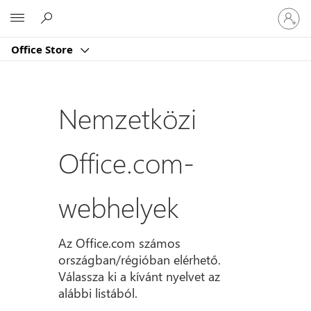
Jelentk
Microsoft
be
a
Office Store
fiókjába
Nemzetközi
Office.com-
webhelyek
Az Office.com számos
országban/régióban elérhető.
Válassza ki a kívánt nyelvet az
alábbi listából.