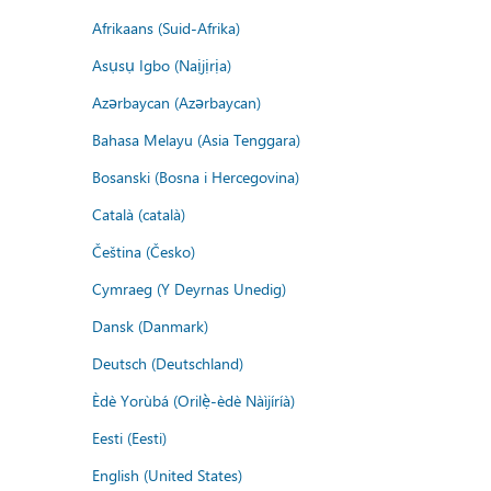
Afrikaans (Suid-Afrika)
Asụsụ Igbo (Naịjịrịa)
Azərbaycan (Azərbaycan)
Bahasa Melayu (Asia Tenggara)
Bosanski (Bosna i Hercegovina)
Català (català)
Čeština (Česko)
Cymraeg (Y Deyrnas Unedig)
Dansk (Danmark)
Deutsch (Deutschland)
Èdè Yorùbá (Orilẹ̀-èdè Nàìjíríà)
Eesti (Eesti)
English (United States)