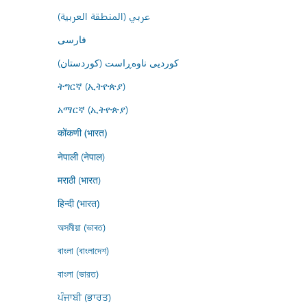
عربي (المنطقة العربية)
فارسى
کوردیی ناوەڕاست (کوردستان)
ትግርኛ (ኢትዮጵያ)
አማርኛ (ኢትዮጵያ)
कोंकणी (भारत)
नेपाली (नेपाल)
मराठी (भारत)
हिन्दी (भारत)
অসমীয়া (ভাৰত)
বাংলা (বাংলাদেশ)
বাংলা (ভারত)
ਪੰਜਾਬੀ (ਭਾਰਤ)