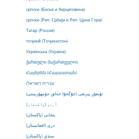
српски (Босна и Херцеговина)
српски (Реп. Србија и Реп. Црна Гора)
Татар (Россия)
тоҷикӣ (Тоҷикистон)
Українська (Україна)
ქართული (საქართველო)
Հայերեն (Հայաստան)
עברית (ישראל)
ئۇيغۇر يېزىقى (جۇڭخۇا خەلق جۇمھۇرىيىتى)
اُردو (پاکستان)
پنجابی (پاکستان)
درى (افغانستان)
سنڌي (پاکستان)