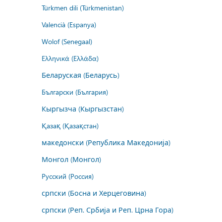
Türkmen dili (Türkmenistan)
Valencià (Espanya)
Wolof (Senegaal)
Ελληνικά (Ελλάδα)
Беларуская (Беларусь)
Български (България)
Кыргызча (Кыргызстан)
Қазақ (Қазақстан)
македонски (Република Македонија)
Монгол (Монгол)
Русский (Россия)
српски (Босна и Херцеговина)
српски (Реп. Србија и Реп. Црна Гора)