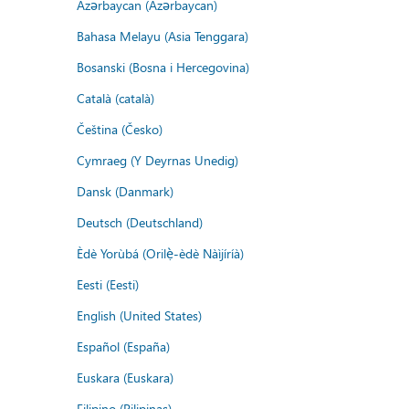
Azərbaycan (Azərbaycan)
Bahasa Melayu (Asia Tenggara)
Bosanski (Bosna i Hercegovina)
Català (català)
Čeština (Česko)
Cymraeg (Y Deyrnas Unedig)
Dansk (Danmark)
Deutsch (Deutschland)
Èdè Yorùbá (Orilẹ̀-èdè Nàìjíríà)
Eesti (Eesti)
English (United States)
Español (España)
Euskara (Euskara)
Filipino (Pilipinas)