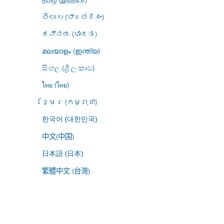
తెలుగు (భారతదేశం)
ಕನ್ನಡ (ಭಾರತ)
മലയാളം (ഇന്ത്യ)
සිංහල (ශ්‍රී ලංකාව)
ไทย (ไทย)
ខ្មែរ (កម្ពុជា)
한국어 (대한민국)
中文(中国)
日本語 (日本)
繁體中文 (台灣)