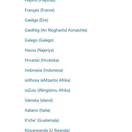
Français (France)
Gaeilge (Éire)
Gàidhlig (An Rìoghachd Aonaichte)
Galego (Galego)
Hausa (Najeriya)
Hrvatski (Hrvatska)
Indonesia (Indonesia)
isiXhosa (eMzantsi Afrika)
isiZulu (iNingizimu Afrika)
Íslenska (ísland)
Italiano (Italia)
K'iche' (Guatemala)
Kinyarwanda (U Rwanda)