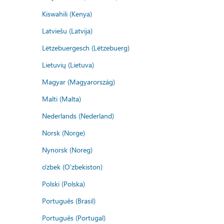
Kiswahili (Kenya)
Latviešu (Latvija)
Lëtzebuergesch (Lëtzebuerg)
Lietuvių (Lietuva)
Magyar (Magyarország)
Malti (Malta)
Nederlands (Nederland)
Norsk (Norge)
Nynorsk (Noreg)
o'zbek (O'zbekiston)
Polski (Polska)
Português (Brasil)
Português (Portugal)