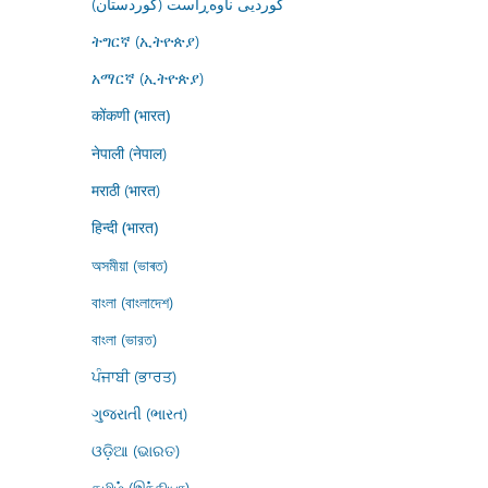
کوردیی ناوەڕاست (کوردستان)
ትግርኛ (ኢትዮጵያ)
አማርኛ (ኢትዮጵያ)
कोंकणी (भारत)
नेपाली (नेपाल)
मराठी (भारत)
हिन्दी (भारत)
অসমীয়া (ভাৰত)
বাংলা (বাংলাদেশ)
বাংলা (ভারত)
ਪੰਜਾਬੀ (ਭਾਰਤ)
ગુજરાતી (ભારત)
ଓଡ଼ିଆ (ଭାରତ)
தமிழ் (இந்தியா)