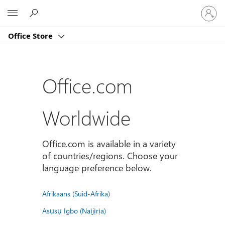
Sign
Microsoft
in
to
Office Store
your
account
Office.com
Worldwide
Office.com is available in a variety
of countries/regions. Choose your
language preference below.
Afrikaans (Suid-Afrika)
Asụsụ Igbo (Naịjịrịa)