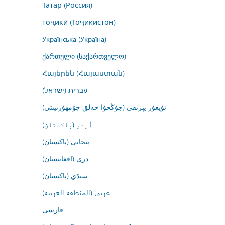
Татар (Россия)
тоҷикӣ (Тоҷикистон)
Українська (Україна)
ქართული (საქართველო)
Հայերեն (Հայաստան)
עברית (ישראל)
ئۇيغۇر يېزىقى (جۇڭخۇا خەلق جۇمھۇرىيىتى)
اُردو (پاکستان)
پنجابی (پاکستان)
درى (افغانستان)
سنڌي (پاکستان)
عربي (المنطقة العربية)
فارسى