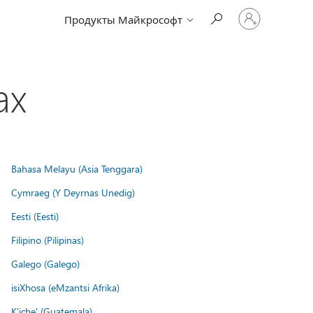
Войдите
Продукты Майкрософт
в
учетную
запись
ах
Bahasa Melayu (Asia Tenggara)
Cymraeg (Y Deyrnas Unedig)
Eesti (Eesti)
Filipino (Pilipinas)
Galego (Galego)
isiXhosa (eMzantsi Afrika)
K'iche' (Guatemala)