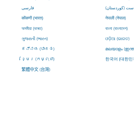
ڕاست (کوردستان
فارسى
नेपाली (नेपाल)
कोंकणी (भारत)
অসমীয়া (ভাৰত)
বাংলা (বাংলাদেশ)
ગુજરાતી (ભારત)
ଓଡ଼ିଆ (ଭାରତ)
ಕನ್ನಡ (ಭಾರತ)
മലയാളം (ഇന്ത
ខ្មែរ (កម្ពុជា)
한국어 (대한민
繁體中文 (台灣)