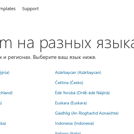
mplates
Support
om на разных язык
х и регионах. Выберите ваш язык ниже.
jịrịa)
Azərbaycan (Azərbaycan)
Čeština (Česko)
chland)
Èdè Yorùbá (Orilẹ̀-èdè Nàìjíríà)
)
Euskara (Euskara)
Gàidhlig (An Rìoghachd Aonaichte)
ska)
Indonesia (Indonesia)
Italiano (Italia)