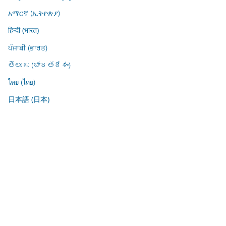
አማርኛ (ኢትዮጵያ)
हिन्दी (भारत)
ਪੰਜਾਬੀ (ਭਾਰਤ)
తెలుగు (భారతదేశం)
ไทย (ไทย)
日本語 (日本)