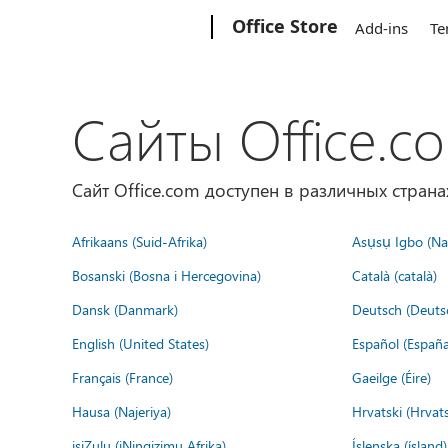
Microsoft
Office Store
Add-ins
Te
Сайты Office.c
Сайт Office.com доступен в различных страна
Afrikaans (Suid-Afrika)
Asụsụ Igbo (Naị
Bosanski (Bosna i Hercegovina)
Català (català)
Dansk (Danmark)
Deutsch (Deuts
English (United States)
Español (España
Français (France)
Gaeilge (Éire)
Hausa (Najeriya)
Hrvatski (Hrvat
isiZulu (iNingizimu Afrika)
Íslenska (ísland)