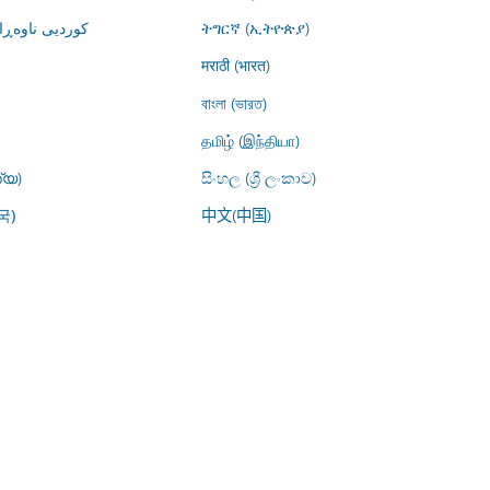
کوردیی ناوە)
ትግርኛ (ኢትዮጵያ)
मराठी (भारत)
বাংলা (ভারত)
தமிழ் (இந்தியா)
്യ)
සිංහල (ශ්‍රී ලංකාව)
中文(中国)
국)