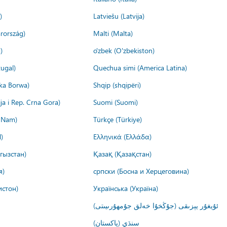
)
Latviešu (Latvija)
rország)
Malti (Malta)
)
o'zbek (O'zbekiston)
ugal)
Quechua simi (America Latina)
ika Borwa)
Shqip (shqipëri)
ija i Rep. Crna Gora)
Suomi (Suomi)
t Nam)
Türkçe (Türkiye)
)
Ελληνικά (Ελλάδα)
гызстан)
Қазақ (Қазақстан)
я)
српски (Босна и Херцеговина)
истон)
Українська (Україна)
ئۇيغۇر يېزىقى (جۇڭخۇا خەلق جۇمھۇرىيىتى)
سنڌي (پاکستان)