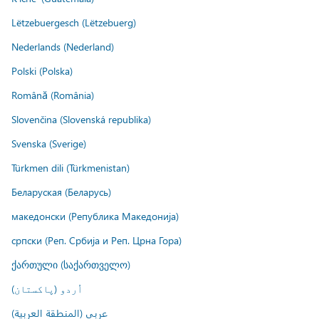
Lëtzebuergesch (Lëtzebuerg)
Nederlands (Nederland)
Polski (Polska)
Română (România)
Slovenčina (Slovenská republika)
Svenska (Sverige)
Türkmen dili (Türkmenistan)
Беларуская (Беларусь)
македонски (Република Македонија)
српски (Реп. Србија и Реп. Црна Гора)
ქართული (საქართველო)
اُردو (پاکستان)
عربي (المنطقة العربية)