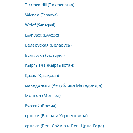
Türkmen dili (Türkmenistan)
Valencià (Espanya)
Wolof (Senegaal)
Ελληνικά (Ελλάδα)
Беларуская (Беларусь)
Български (България)
Кыргызча (Кыргызстан)
Қазақ (Қазақстан)
македонски (Република Македонија)
Монгол (Монгол)
Русский (Россия)
српски (Босна и Херцеговина)
српски (Реп. Србија и Реп. Црна Гора)