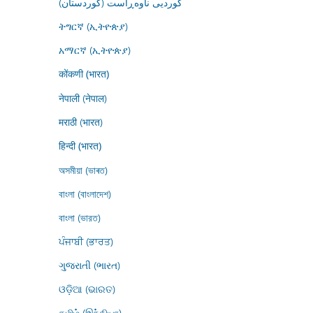
کوردیی ناوەڕاست (کوردستان)
ትግርኛ (ኢትዮጵያ)
አማርኛ (ኢትዮጵያ)
कोंकणी (भारत)
नेपाली (नेपाल)
मराठी (भारत)
हिन्दी (भारत)
অসমীয়া (ভাৰত)
বাংলা (বাংলাদেশ)
বাংলা (ভারত)
ਪੰਜਾਬੀ (ਭਾਰਤ)
ગુજરાતી (ભારત)
ଓଡ଼ିଆ (ଭାରତ)
தமிழ் (இந்தியா)