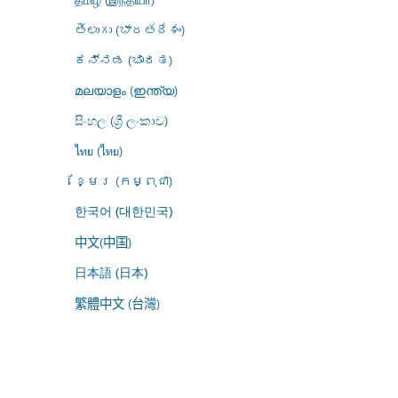
తెలుగు (భారతదేశం)
ಕನ್ನಡ (ಭಾರತ)
മലയാളം (ഇന്ത്യ)
සිංහල (ශ්‍රී ලංකාව)
ไทย (ไทย)
ខ្មែរ (កម្ពុជា)
한국어 (대한민국)
中文(中国)
日本語 (日本)
繁體中文 (台灣)