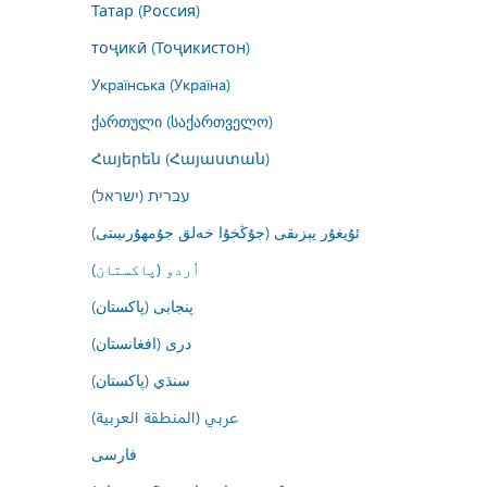
Татар (Россия)
тоҷикӣ (Тоҷикистон)
Українська (Україна)
ქართული (საქართველო)
Հայերեն (Հայաստան)
עברית (ישראל)
ئۇيغۇر يېزىقى (جۇڭخۇا خەلق جۇمھۇرىيىتى)
اُردو (پاکستان)
پنجابی (پاکستان)
درى (افغانستان)
سنڌي (پاکستان)
عربي (المنطقة العربية)
فارسى