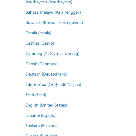
Azərbaycan (Azərbaycan)
Bahasa Melayu (Asia Tenggara)
Bosanski (Bosna i Hercegovina)
Català (català)
Čeština (Česko)
Cymraeg (Y Deyrnas Unedig)
Dansk (Danmark)
Deutsch (Deutschland)
Èdè Yorùbá (Orilẹ̀-èdè Nàìjíríà)
Eesti (Eesti)
English (United States)
Español (España)
Euskara (Euskara)
Filipino (Pilipinas)