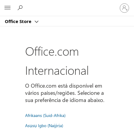
Iniciar
Microsoft
sessão
na
Office Store
conta
Office.com
Internacional
O Office.com está disponível em
vários países/regiões. Selecione a
sua preferência de idioma abaixo.
Afrikaans (Suid-Afrika)
Asụsụ Igbo (Naịjịrịa)