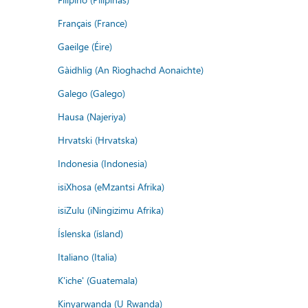
Français (France)
Gaeilge (Éire)
Gàidhlig (An Rìoghachd Aonaichte)
Galego (Galego)
Hausa (Najeriya)
Hrvatski (Hrvatska)
Indonesia (Indonesia)
isiXhosa (eMzantsi Afrika)
isiZulu (iNingizimu Afrika)
Íslenska (ísland)
Italiano (Italia)
K'iche' (Guatemala)
Kinyarwanda (U Rwanda)