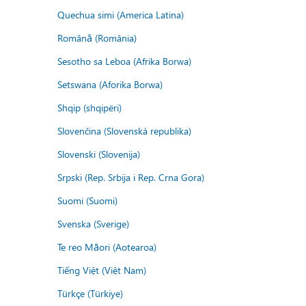
Quechua simi (America Latina)
Română (România)
Sesotho sa Leboa (Afrika Borwa)
Setswana (Aforika Borwa)
Shqip (shqipëri)
Slovenčina (Slovenská republika)
Slovenski (Slovenija)
Srpski (Rep. Srbija i Rep. Crna Gora)
Suomi (Suomi)
Svenska (Sverige)
Te reo Māori (Aotearoa)
Tiếng Việt (Việt Nam)
Türkçe (Türkiye)