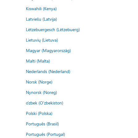
Kiswahili (Kenya)
Latviešu (Latvija)
Lëtzebuergesch (Lëtzebuerg)
Lietuvių (Lietuva)
Magyar (Magyarország)
Malti (Malta)
Nederlands (Nederland)
Norsk (Norge)
Nynorsk (Noreg)
o'zbek (O'zbekiston)
Polski (Polska)
Português (Brasil)
Português (Portugal)