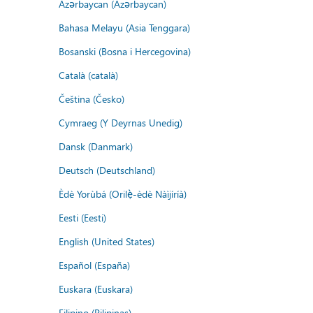
Azərbaycan (Azərbaycan)
Bahasa Melayu (Asia Tenggara)
Bosanski (Bosna i Hercegovina)
Català (català)
Čeština (Česko)
Cymraeg (Y Deyrnas Unedig)
Dansk (Danmark)
Deutsch (Deutschland)
Èdè Yorùbá (Orilẹ̀-èdè Nàìjíríà)
Eesti (Eesti)
English (United States)
Español (España)
Euskara (Euskara)
Filipino (Pilipinas)