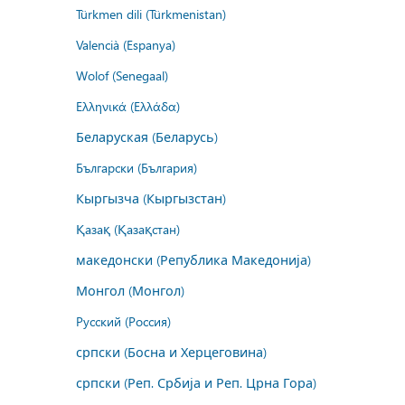
Türkmen dili (Türkmenistan)
Valencià (Espanya)
Wolof (Senegaal)
Ελληνικά (Ελλάδα)
Беларуская (Беларусь)
Български (България)
Кыргызча (Кыргызстан)
Қазақ (Қазақстан)
македонски (Република Македонија)
Монгол (Монгол)
Русский (Россия)
српски (Босна и Херцеговина)
српски (Реп. Србија и Реп. Црна Гора)