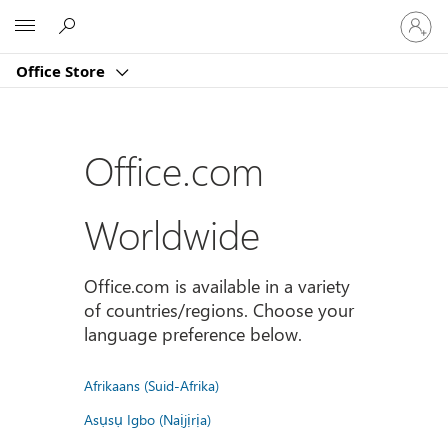
Sign
Microsoft
in
to
Office Store
your
account
Office.com
Worldwide
Office.com is available in a variety
of countries/regions. Choose your
language preference below.
Afrikaans (Suid-Afrika)
Asụsụ Igbo (Naịjịrịa)