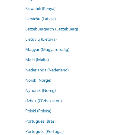
Kiswahili (Kenya)
Latviešu (Latvija)
Lëtzebuergesch (Lëtzebuerg)
Lietuvių (Lietuva)
Magyar (Magyarország)
Malti (Malta)
Nederlands (Nederland)
Norsk (Norge)
Nynorsk (Noreg)
o'zbek (O'zbekiston)
Polski (Polska)
Português (Brasil)
Português (Portugal)