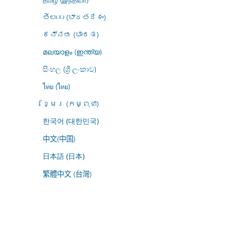
తెలుగు (భారతదేశం)
ಕನ್ನಡ (ಭಾರತ)
മലയാളം (ഇന്ത്യ)
සිංහල (ශ්‍රී ලංකාව)
ไทย (ไทย)
ខ្មែរ (កម្ពុជា)
한국어 (대한민국)
中文(中国)
日本語 (日本)
繁體中文 (台灣)