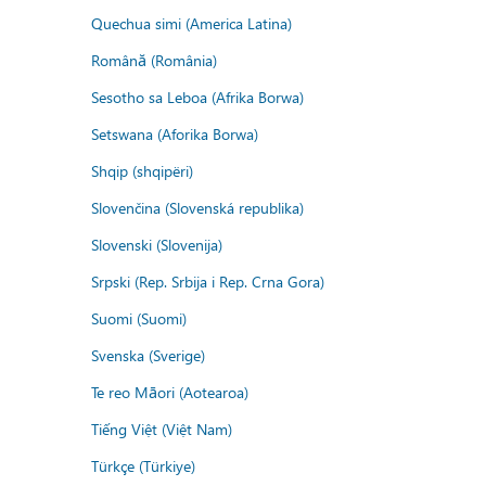
Quechua simi (America Latina)
Română (România)
Sesotho sa Leboa (Afrika Borwa)
Setswana (Aforika Borwa)
Shqip (shqipëri)
Slovenčina (Slovenská republika)
Slovenski (Slovenija)
Srpski (Rep. Srbija i Rep. Crna Gora)
Suomi (Suomi)
Svenska (Sverige)
Te reo Māori (Aotearoa)
Tiếng Việt (Việt Nam)
Türkçe (Türkiye)