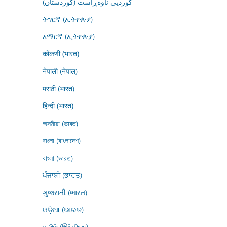
کوردیی ناوەڕاست (کوردستان)
ትግርኛ (ኢትዮጵያ)
አማርኛ (ኢትዮጵያ)
कोंकणी (भारत)
नेपाली (नेपाल)
मराठी (भारत)
हिन्दी (भारत)
অসমীয়া (ভাৰত)
বাংলা (বাংলাদেশ)
বাংলা (ভারত)
ਪੰਜਾਬੀ (ਭਾਰਤ)
ગુજરાતી (ભારત)
ଓଡ଼ିଆ (ଭାରତ)
தமிழ் (இந்தியா)