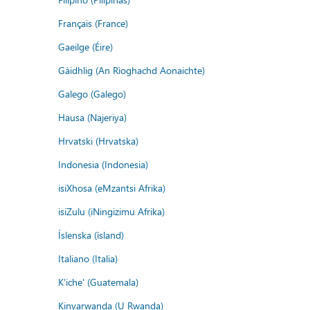
Français (France)
Gaeilge (Éire)
Gàidhlig (An Rìoghachd Aonaichte)
Galego (Galego)
Hausa (Najeriya)
Hrvatski (Hrvatska)
Indonesia (Indonesia)
isiXhosa (eMzantsi Afrika)
isiZulu (iNingizimu Afrika)
Íslenska (ísland)
Italiano (Italia)
K'iche' (Guatemala)
Kinyarwanda (U Rwanda)