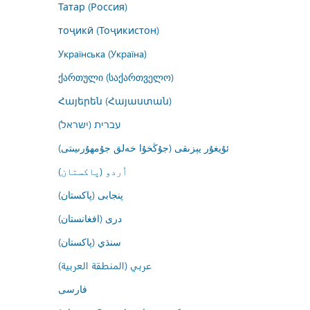
Татар (Россия)
тоҷикӣ (Тоҷикистон)
Українська (Україна)
ქართული (საქართველო)
Հայերեն (Հայաստան)
עברית (ישראל)
ئۇيغۇر يېزىقى (جۇڭخۇا خەلق جۇمھۇرىيىتى)
اُردو (پاکستان)
پنجابی (پاکستان)
درى (افغانستان)
سنڌي (پاکستان)
عربي (المنطقة العربية)
فارسى