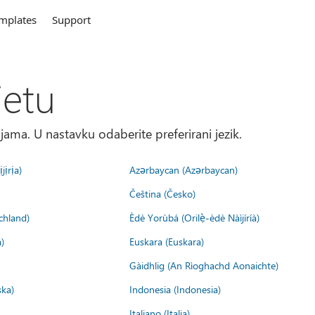
mplates
Support
jetu
ma. U nastavku odaberite preferirani jezik.
jịrịa)
Azərbaycan (Azərbaycan)
Čeština (Česko)
chland)
Èdè Yorùbá (Orilẹ̀-èdè Nàìjíríà)
)
Euskara (Euskara)
Gàidhlig (An Rìoghachd Aonaichte)
ska)
Indonesia (Indonesia)
Italiano (Italia)