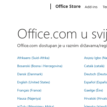
Microsoft
Office Store
Add-ins
Te
Office.com u svi
Office.com dostupan je u raznim državama/regija
Afrikaans (Suid-Afrika)
Asụsụ Igbo (Naị
Bosanski (Bosna i Hercegovina)
Català (català)
Dansk (Danmark)
Deutsch (Deuts
English (United States)
Español (España
Français (France)
Gaeilge (Éire)
Hausa (Najeriya)
Hrvatski (Hrvat
isiZulu (iNingizimu Afrika)
Íslenska (ísland)