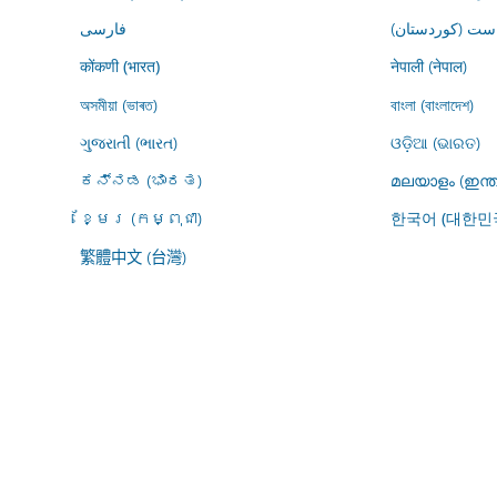
ڕاست (کوردستان
فارسى
नेपाली (नेपाल)
कोंकणी (भारत)
অসমীয়া (ভাৰত)
বাংলা (বাংলাদেশ)
ગુજરાતી (ભારત)
ଓଡ଼ିଆ (ଭାରତ)
ಕನ್ನಡ (ಭಾರತ)
മലയാളം (ഇന്ത
ខ្មែរ (កម្ពុជា)
한국어 (대한민
繁體中文 (台灣)