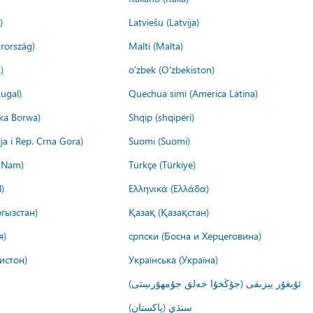
)
Latviešu (Latvija)
rország)
Malti (Malta)
)
o'zbek (O'zbekiston)
ugal)
Quechua simi (America Latina)
ika Borwa)
Shqip (shqipëri)
ija i Rep. Crna Gora)
Suomi (Suomi)
t Nam)
Türkçe (Türkiye)
)
Ελληνικά (Ελλάδα)
гызстан)
Қазақ (Қазақстан)
я)
српски (Босна и Херцеговина)
истон)
Українська (Україна)
ئۇيغۇر يېزىقى (جۇڭخۇا خەلق جۇمھۇرىيىتى)
سنڌي (پاکستان)