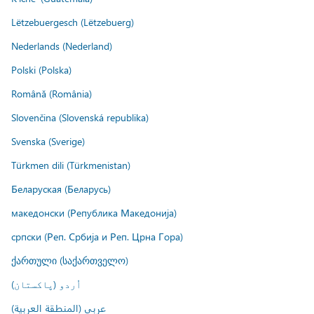
Lëtzebuergesch (Lëtzebuerg)
Nederlands (Nederland)
Polski (Polska)
Română (România)
Slovenčina (Slovenská republika)
Svenska (Sverige)
Türkmen dili (Türkmenistan)
Беларуская (Беларусь)
македонски (Република Македонија)
српски (Реп. Србија и Реп. Црна Гора)
ქართული (საქართველო)
اُردو (پاکستان)
عربي (المنطقة العربية)