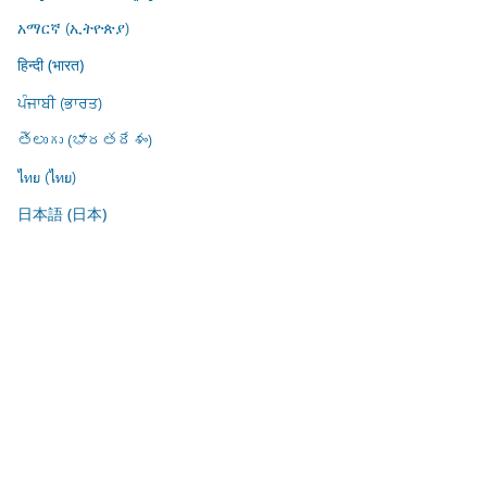
አማርኛ (ኢትዮጵያ)
हिन्दी (भारत)
ਪੰਜਾਬੀ (ਭਾਰਤ)
తెలుగు (భారతదేశం)
ไทย (ไทย)
日本語 (日本)