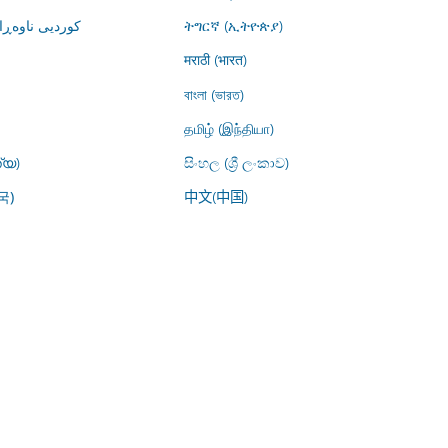
کوردیی ناوە)
ትግርኛ (ኢትዮጵያ)
मराठी (भारत)
বাংলা (ভারত)
தமிழ் (இந்தியா)
്യ)
සිංහල (ශ්‍රී ලංකාව)
中文(中国)
국)