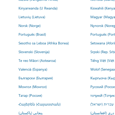
Kinyarwanda (U Rwanda)
Kiswahili (Kenya
Lietuvių (Lietuva)
Magyar (Magya
Norsk (Norge)
Nynorsk (Noreg
Português (Brasil)
Português (Port
Sesotho sa Leboa (Afrika Borwa)
Setswana (Afor
Slovenski (Slovenija)
Srpski (Rep. Srb
Te reo Māori (Aotearoa)
Tiếng Việt (Việ
Valencià (Espanya)
Wolof (Senegaal
Български (България)
Кыргызча (Кыр
Монгол (Монгол)
Русский (Росси
Татар (Россия)
тоҷикӣ (Тоҷик
Հայերեն (Հայաստան)
עברית (ישראל)
درى (افغانستان)
پنجابی (پاکستان)