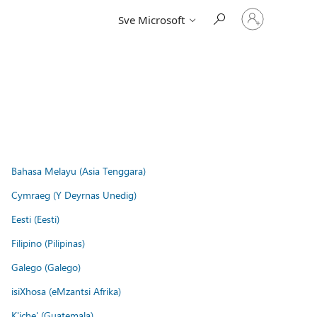
Prijavite
Sve Microsoft
se
u
svoj
račun
Bahasa Melayu (Asia Tenggara)
Cymraeg (Y Deyrnas Unedig)
Eesti (Eesti)
Filipino (Pilipinas)
Galego (Galego)
isiXhosa (eMzantsi Afrika)
K'iche' (Guatemala)