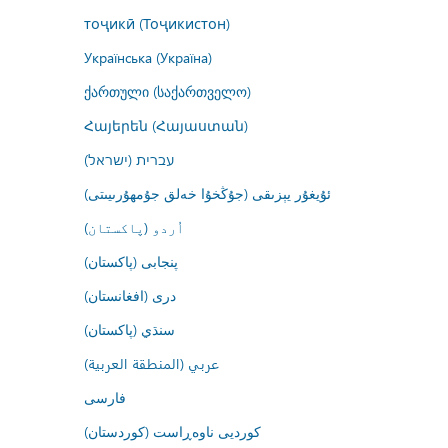
тоҷикӣ (Тоҷикистон)
Українська (Україна)
ქართული (საქართველო)
Հայերեն (Հայաստան)
עברית (ישראל)
ئۇيغۇر يېزىقى (جۇڭخۇا خەلق جۇمھۇرىيىتى)
اُردو (پاکستان)
پنجابی (پاکستان)
درى (افغانستان)
سنڌي (پاکستان)
عربي (المنطقة العربية)
فارسى
کوردیی ناوەڕاست (کوردستان)