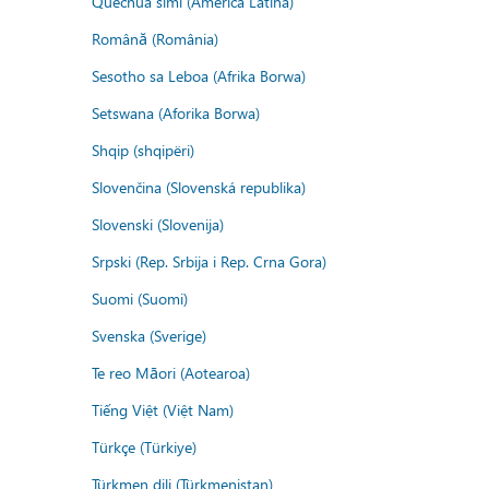
Quechua simi (America Latina)
Română (România)
Sesotho sa Leboa (Afrika Borwa)
Setswana (Aforika Borwa)
Shqip (shqipëri)
Slovenčina (Slovenská republika)
Slovenski (Slovenija)
Srpski (Rep. Srbija i Rep. Crna Gora)
Suomi (Suomi)
Svenska (Sverige)
Te reo Māori (Aotearoa)
Tiếng Việt (Việt Nam)
Türkçe (Türkiye)
Türkmen dili (Türkmenistan)