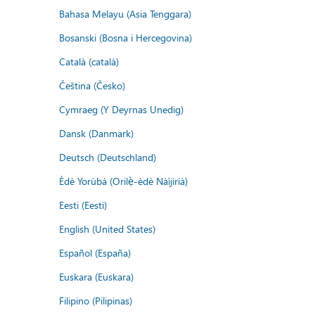
Bahasa Melayu (Asia Tenggara)
Bosanski (Bosna i Hercegovina)
Català (català)
Čeština (Česko)
Cymraeg (Y Deyrnas Unedig)
Dansk (Danmark)
Deutsch (Deutschland)
Èdè Yorùbá (Orilẹ̀-èdè Nàìjíríà)
Eesti (Eesti)
English (United States)
Español (España)
Euskara (Euskara)
Filipino (Pilipinas)