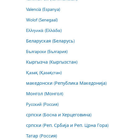
Valencià (Espanya)
Wolof (Senegaal)
Ελληνικά (Ελλάδα)
Беларуская (Беларусь)
Български (България)
Кыргызча (Кыргызстан)
Қазақ (Қазақстан)
македонски (Република Македонија)
Монгол (Монгол)
Русский (Россия)
српски (Босна и Херцеговина)
српски (Реп. Србија и Реп. Црна Гора)
Татар (Россия)