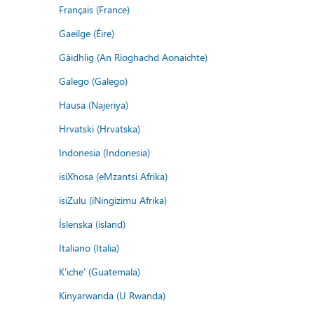
Français (France)
Gaeilge (Éire)
Gàidhlig (An Rìoghachd Aonaichte)
Galego (Galego)
Hausa (Najeriya)
Hrvatski (Hrvatska)
Indonesia (Indonesia)
isiXhosa (eMzantsi Afrika)
isiZulu (iNingizimu Afrika)
Íslenska (ísland)
Italiano (Italia)
K'iche' (Guatemala)
Kinyarwanda (U Rwanda)