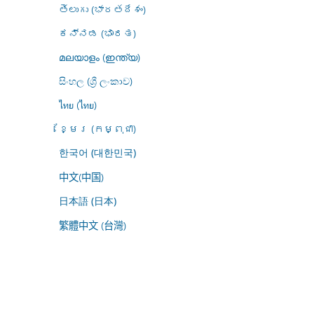
తెలుగు (భారతదేశం)
ಕನ್ನಡ (ಭಾರತ)
മലയാളം (ഇന്ത്യ)
සිංහල (ශ්‍රී ලංකාව)
ไทย (ไทย)
ខ្មែរ (កម្ពុជា)
한국어 (대한민국)
中文(中国)
日本語 (日本)
繁體中文 (台灣)