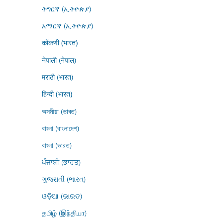
ትግርኛ (ኢትዮጵያ)
አማርኛ (ኢትዮጵያ)
कोंकणी (भारत)
नेपाली (नेपाल)
मराठी (भारत)
हिन्दी (भारत)
অসমীয়া (ভাৰত)
বাংলা (বাংলাদেশ)
বাংলা (ভারত)
ਪੰਜਾਬੀ (ਭਾਰਤ)
ગુજરાતી (ભારત)
ଓଡ଼ିଆ (ଭାରତ)
தமிழ் (இந்தியா)