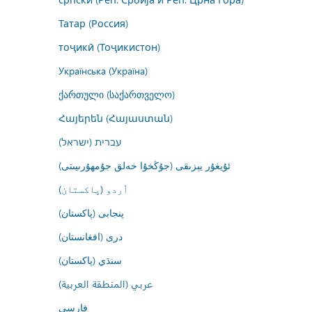
Татар (Россия)
тоҷикӣ (Тоҷикистон)
Українська (Україна)
ქართული (საქართველო)
Հայերեն (Հայաստան)
עברית (ישראל)
ئۇيغۇر يېزىقى (جۇڭخۇا خەلق جۇمھۇرىيىتى)
اُردو (پاکستان)
پنجابی (پاکستان)
درى (افغانستان)
سنڌي (پاکستان)
عربي (المنطقة العربية)
فارسى