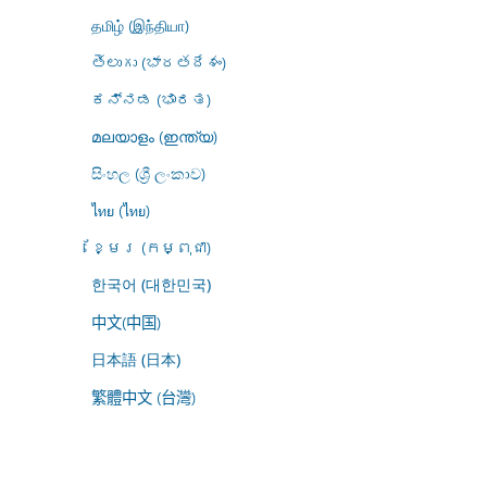
தமிழ் (இந்தியா)
తెలుగు (భారతదేశం)
ಕನ್ನಡ (ಭಾರತ)
മലയാളം (ഇന്ത്യ)
සිංහල (ශ්‍රී ලංකාව)
ไทย (ไทย)
ខ្មែរ (កម្ពុជា)
한국어 (대한민국)
中文(中国)
日本語 (日本)
繁體中文 (台灣)