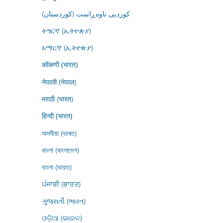
کوردیی ناوەڕاست (کوردستان)
ትግርኛ (ኢትዮጵያ)
አማርኛ (ኢትዮጵያ)
कोंकणी (भारत)
नेपाली (नेपाल)
मराठी (भारत)
हिन्दी (भारत)
অসমীয়া (ভাৰত)
বাংলা (বাংলাদেশ)
বাংলা (ভারত)
ਪੰਜਾਬੀ (ਭਾਰਤ)
ગુજરાતી (ભારત)
ଓଡ଼ିଆ (ଭାରତ)