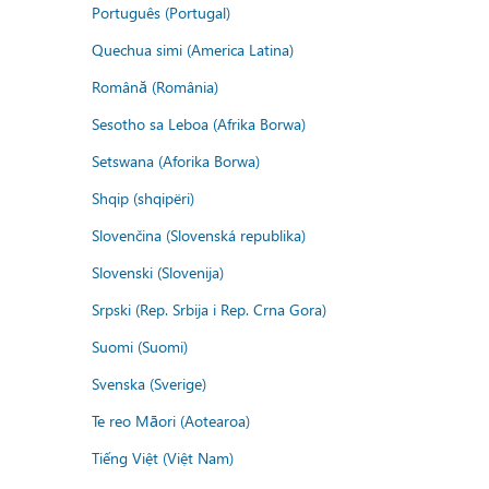
Português (Portugal)
Quechua simi (America Latina)
Română (România)
Sesotho sa Leboa (Afrika Borwa)
Setswana (Aforika Borwa)
Shqip (shqipëri)
Slovenčina (Slovenská republika)
Slovenski (Slovenija)
Srpski (Rep. Srbija i Rep. Crna Gora)
Suomi (Suomi)
Svenska (Sverige)
Te reo Māori (Aotearoa)
Tiếng Việt (Việt Nam)