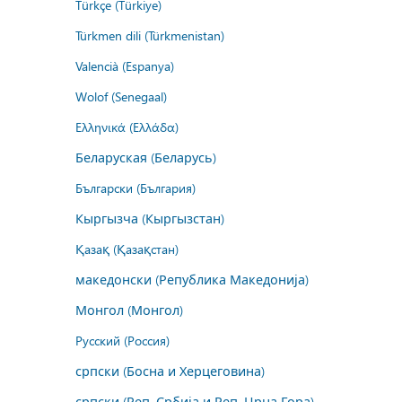
Türkçe (Türkiye)
Türkmen dili (Türkmenistan)
Valencià (Espanya)
Wolof (Senegaal)
Ελληνικά (Ελλάδα)
Беларуская (Беларусь)
Български (България)
Кыргызча (Кыргызстан)
Қазақ (Қазақстан)
македонски (Република Македонија)
Монгол (Монгол)
Русский (Россия)
српски (Босна и Херцеговина)
српски (Реп. Србија и Реп. Црна Гора)