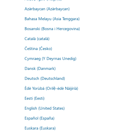
Azərbaycan (Azərbaycan)
Bahasa Melayu (Asia Tenggara)
Bosanski (Bosna i Hercegovina)
Català (català)
Čeština (Česko)
Cymraeg (Y Deyrnas Unedig)
Dansk (Danmark)
Deutsch (Deutschland)
Èdè Yorùbá (Orilẹ̀-èdè Nàìjíríà)
Eesti (Eesti)
English (United States)
Español (España)
Euskara (Euskara)