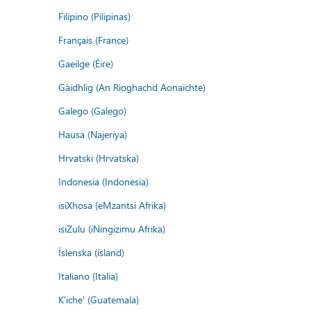
Filipino (Pilipinas)
Français (France)
Gaeilge (Éire)
Gàidhlig (An Rìoghachd Aonaichte)
Galego (Galego)
Hausa (Najeriya)
Hrvatski (Hrvatska)
Indonesia (Indonesia)
isiXhosa (eMzantsi Afrika)
isiZulu (iNingizimu Afrika)
Íslenska (ísland)
Italiano (Italia)
K'iche' (Guatemala)