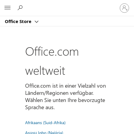
Bei
Microsoft
Ihrem
Konto
Office Store
anmeld
Office.com
weltweit
Office.com ist in einer Vielzahl von
Ländern/Regionen verfügbar.
Wählen Sie unten Ihre bevorzugte
Sprache aus.
Afrikaans (Suid-Afrika)
Asụsụ Igbo (Naịjịrịa)