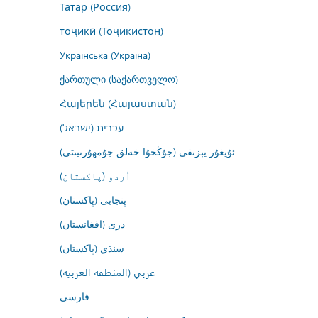
Татар (Россия)
тоҷикӣ (Тоҷикистон)
Українська (Україна)
ქართული (საქართველო)
Հայերեն (Հայաստան)
עברית (ישראל)
ئۇيغۇر يېزىقى (جۇڭخۇا خەلق جۇمھۇرىيىتى)
اُردو (پاکستان)
پنجابی (پاکستان)
درى (افغانستان)
سنڌي (پاکستان)
عربي (المنطقة العربية)
فارسى