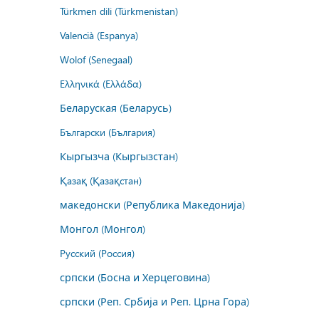
Türkmen dili (Türkmenistan)
Valencià (Espanya)
Wolof (Senegaal)
Ελληνικά (Ελλάδα)
Беларуская (Беларусь)
Български (България)
Кыргызча (Кыргызстан)
Қазақ (Қазақстан)
македонски (Република Македонија)
Монгол (Монгол)
Русский (Россия)
српски (Босна и Херцеговина)
српски (Реп. Србија и Реп. Црна Гора)