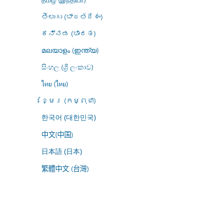
తెలుగు (భారతదేశం)
ಕನ್ನಡ (ಭಾರತ)
മലയാളം (ഇന്ത്യ)
සිංහල (ශ්‍රී ලංකාව)
ไทย (ไทย)
ខ្មែរ (កម្ពុជា)
한국어 (대한민국)
中文(中国)
日本語 (日本)
繁體中文 (台灣)