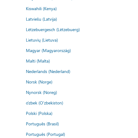
Kiswahili (Kenya)
Latviešu (Latvija)
Lëtzebuergesch (Lëtzebuerg)
Lietuvių (Lietuva)
Magyar (Magyarország)
Malti (Malta)
Nederlands (Nederland)
Norsk (Norge)
Nynorsk (Noreg)
o'zbek (O'zbekiston)
Polski (Polska)
Português (Brasil)
Português (Portugal)