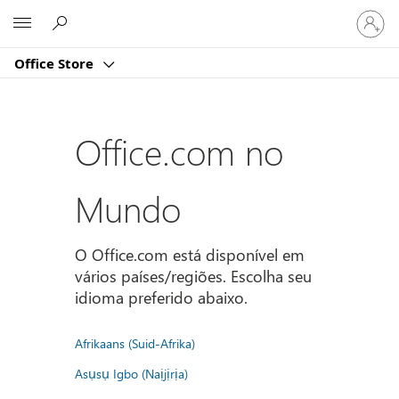
Entre
Microsoft
em
sua
Office Store
conta
Office.com no
Mundo
O Office.com está disponível em
vários países/regiões. Escolha seu
idioma preferido abaixo.
Afrikaans (Suid-Afrika)
Asụsụ Igbo (Naịjịrịa)