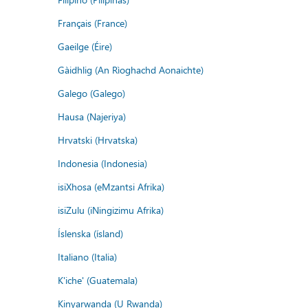
Français (France)
Gaeilge (Éire)
Gàidhlig (An Rìoghachd Aonaichte)
Galego (Galego)
Hausa (Najeriya)
Hrvatski (Hrvatska)
Indonesia (Indonesia)
isiXhosa (eMzantsi Afrika)
isiZulu (iNingizimu Afrika)
Íslenska (ísland)
Italiano (Italia)
K'iche' (Guatemala)
Kinyarwanda (U Rwanda)