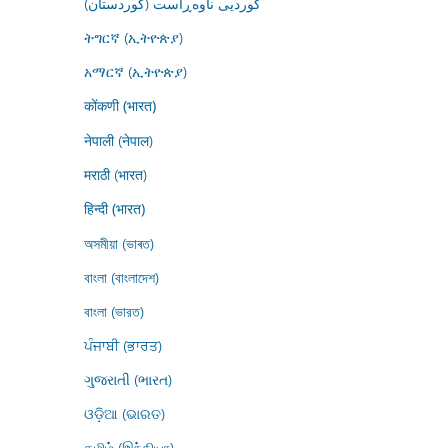
کوردیی ناوەڕاست (کوردستان)
ትግርኛ (ኢትዮጵያ)
አማርኛ (ኢትዮጵያ)
कोंकणी (भारत)
नेपाली (नेपाल)
मराठी (भारत)
हिन्दी (भारत)
অসমীয়া (ভাৰত)
বাংলা (বাংলাদেশ)
বাংলা (ভারত)
ਪੰਜਾਬੀ (ਭਾਰਤ)
ગુજરાતી (ભારત)
ଓଡ଼ିଆ (ଭାରତ)
தமிழ் (இந்தியா)