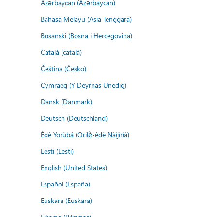
Azərbaycan (Azərbaycan)
Bahasa Melayu (Asia Tenggara)
Bosanski (Bosna i Hercegovina)
Català (català)
Čeština (Česko)
Cymraeg (Y Deyrnas Unedig)
Dansk (Danmark)
Deutsch (Deutschland)
Èdè Yorùbá (Orilẹ̀-èdè Nàìjíríà)
Eesti (Eesti)
English (United States)
Español (España)
Euskara (Euskara)
Filipino (Pilipinas)