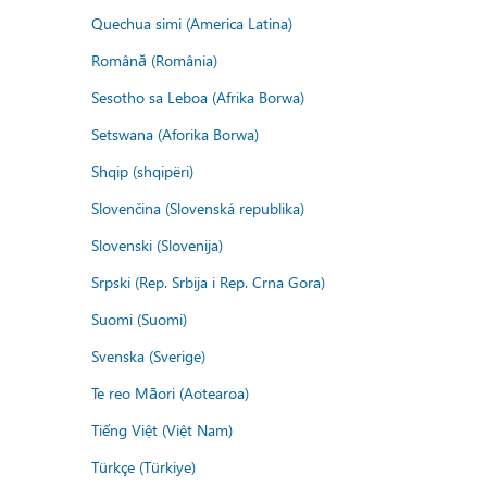
Quechua simi (America Latina)
Română (România)
Sesotho sa Leboa (Afrika Borwa)
Setswana (Aforika Borwa)
Shqip (shqipëri)
Slovenčina (Slovenská republika)
Slovenski (Slovenija)
Srpski (Rep. Srbija i Rep. Crna Gora)
Suomi (Suomi)
Svenska (Sverige)
Te reo Māori (Aotearoa)
Tiếng Việt (Việt Nam)
Türkçe (Türkiye)