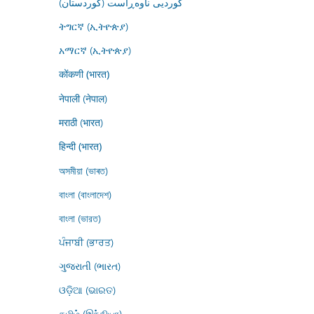
کوردیی ناوەڕاست (کوردستان)
ትግርኛ (ኢትዮጵያ)
አማርኛ (ኢትዮጵያ)
कोंकणी (भारत)
नेपाली (नेपाल)
मराठी (भारत)
हिन्दी (भारत)
অসমীয়া (ভাৰত)
বাংলা (বাংলাদেশ)
বাংলা (ভারত)
ਪੰਜਾਬੀ (ਭਾਰਤ)
ગુજરાતી (ભારત)
ଓଡ଼ିଆ (ଭାରତ)
தமிழ் (இந்தியா)