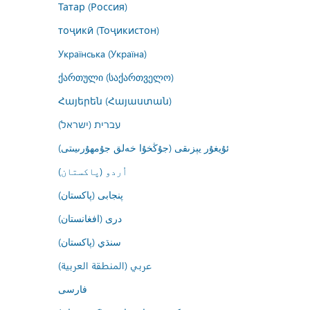
Татар (Россия)
тоҷикӣ (Тоҷикистон)
Українська (Україна)
ქართული (საქართველო)
Հայերեն (Հայաստան)
עברית (ישראל)
ئۇيغۇر يېزىقى (جۇڭخۇا خەلق جۇمھۇرىيىتى)
اُردو (پاکستان)
پنجابی (پاکستان)
درى (افغانستان)
سنڌي (پاکستان)
عربي (المنطقة العربية)
فارسى