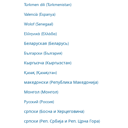
Türkmen dili (Türkmenistan)
Valencià (Espanya)
Wolof (Senegaal)
Ελληνικά (Ελλάδα)
Беларуская (Беларусь)
Български (България)
Кыргызча (Кыргызстан)
Қазақ (Қазақстан)
македонски (Република Македонија)
Монгол (Монгол)
Русский (Россия)
српски (Босна и Херцеговина)
српски (Реп. Србија и Реп. Црна Гора)