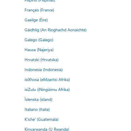
Français (France)
Gaeilge (Éire)
Gàidhlig (An Rìoghachd Aonaichte)
Galego (Galego)
Hausa (Najeriya)
Hrvatski (Hrvatska)
Indonesia (Indonesia)
isiXhosa (eMzantsi Afrika)
isiZulu (iNingizimu Afrika)
Íslenska (ísland)
Italiano (Italia)
K'iche' (Guatemala)
Kinyarwanda (U Rwanda)