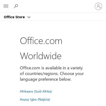
Sign
Microsoft
in
to
Office Store
your
account
Office.com
Worldwide
Office.com is available in a variety
of countries/regions. Choose your
language preference below.
Afrikaans (Suid-Afrika)
Asụsụ Igbo (Naịjịrịa)