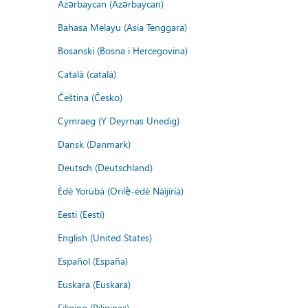
Azərbaycan (Azərbaycan)
Bahasa Melayu (Asia Tenggara)
Bosanski (Bosna i Hercegovina)
Català (català)
Čeština (Česko)
Cymraeg (Y Deyrnas Unedig)
Dansk (Danmark)
Deutsch (Deutschland)
Èdè Yorùbá (Orilẹ̀-èdè Nàìjíríà)
Eesti (Eesti)
English (United States)
Español (España)
Euskara (Euskara)
Filipino (Pilipinas)