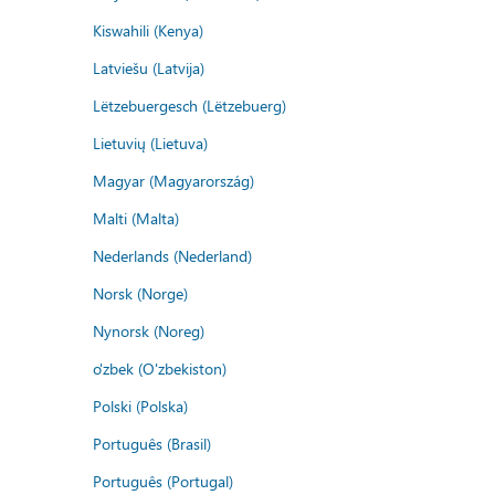
Kiswahili (Kenya)
Latviešu (Latvija)
Lëtzebuergesch (Lëtzebuerg)
Lietuvių (Lietuva)
Magyar (Magyarország)
Malti (Malta)
Nederlands (Nederland)
Norsk (Norge)
Nynorsk (Noreg)
o'zbek (O'zbekiston)
Polski (Polska)
Português (Brasil)
Português (Portugal)