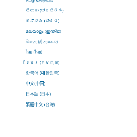
తెలుగు (భారతదేశం)
ಕನ್ನಡ (ಭಾರತ)
മലയാളം (ഇന്ത്യ)
සිංහල (ශ්‍රී ලංකාව)
ไทย (ไทย)
ខ្មែរ (កម្ពុជា)
한국어 (대한민국)
中文(中国)
日本語 (日本)
繁體中文 (台灣)