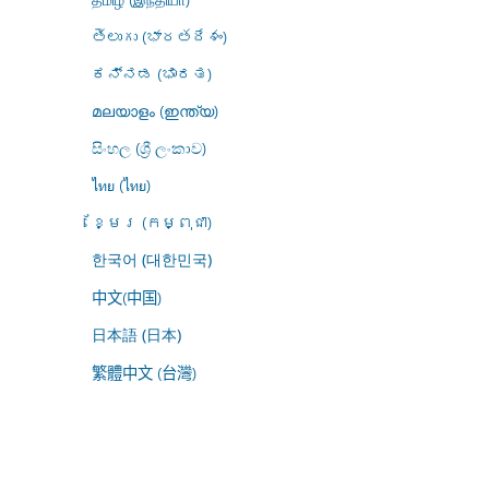
తెలుగు (భారతదేశం)
ಕನ್ನಡ (ಭಾರತ)
മലയാളം (ഇന്ത്യ)
සිංහල (ශ්‍රී ලංකාව)
ไทย (ไทย)
ខ្មែរ (កម្ពុជា)
한국어 (대한민국)
中文(中国)
日本語 (日本)
繁體中文 (台灣)