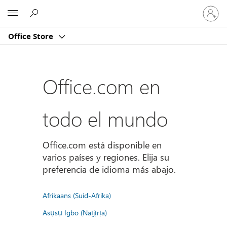
Iniciar
Microsoft
sesión
en
Office Store
tu
cuenta
Office.com en
todo el mundo
Office.com está disponible en
varios países y regiones. Elija su
preferencia de idioma más abajo.
Afrikaans (Suid-Afrika)
Asụsụ Igbo (Naịjịrịa)