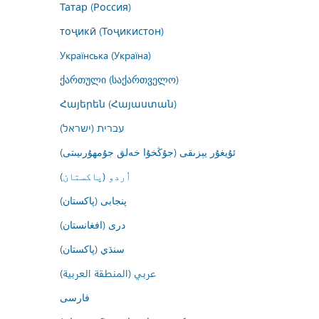
Татар (Россия)
тоҷикӣ (Тоҷикистон)
Українська (Україна)
ქართული (საქართველო)
Հայերեն (Հայաստան)
עברית (ישראל)
ئۇيغۇر يېزىقى (جۇڭخۇا خەلق جۇمھۇرىيىتى)
اُردو (پاکستان)
پنجابی (پاکستان)
درى (افغانستان)
سنڌي (پاکستان)
عربي (المنطقة العربية)
فارسى