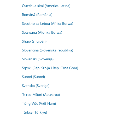
Quechua simi (America Latina)
Română (România)
Sesotho sa Leboa (Afrika Borwa)
Setswana (Aforika Borwa)
Shqip (shqipëri)
Slovenčina (Slovenská republika)
Slovenski (Slovenija)
Srpski (Rep. Srbija i Rep. Crna Gora)
Suomi (Suomi)
Svenska (Sverige)
Te reo Māori (Aotearoa)
Tiếng Việt (Việt Nam)
Türkçe (Türkiye)