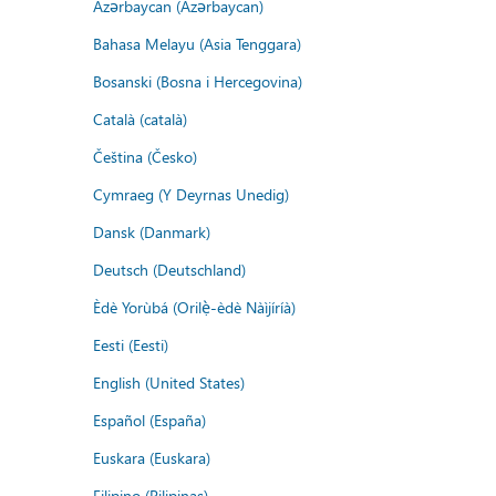
Azərbaycan (Azərbaycan)
Bahasa Melayu (Asia Tenggara)
Bosanski (Bosna i Hercegovina)
Català (català)
Čeština (Česko)
Cymraeg (Y Deyrnas Unedig)
Dansk (Danmark)
Deutsch (Deutschland)
Èdè Yorùbá (Orilẹ̀-èdè Nàìjíríà)
Eesti (Eesti)
English (United States)
Español (España)
Euskara (Euskara)
Filipino (Pilipinas)