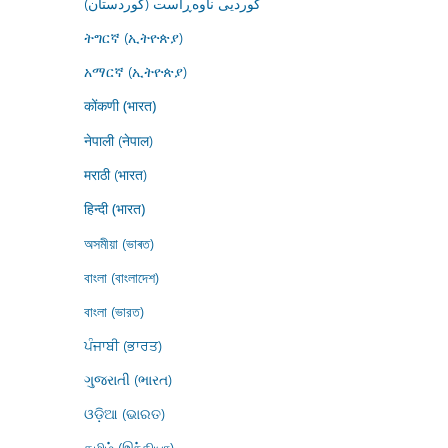
کوردیی ناوەڕاست (کوردستان)
ትግርኛ (ኢትዮጵያ)
አማርኛ (ኢትዮጵያ)
कोंकणी (भारत)
नेपाली (नेपाल)
मराठी (भारत)
हिन्दी (भारत)
অসমীয়া (ভাৰত)
বাংলা (বাংলাদেশ)
বাংলা (ভারত)
ਪੰਜਾਬੀ (ਭਾਰਤ)
ગુજરાતી (ભારત)
ଓଡ଼ିଆ (ଭାରତ)
தமிழ் (இந்தியா)