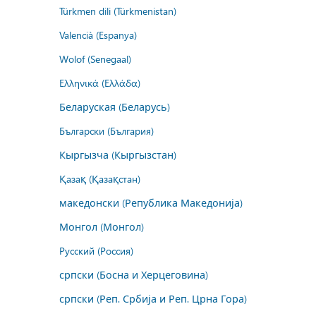
Türkmen dili (Türkmenistan)
Valencià (Espanya)
Wolof (Senegaal)
Ελληνικά (Ελλάδα)
Беларуская (Беларусь)
Български (България)
Кыргызча (Кыргызстан)
Қазақ (Қазақстан)
македонски (Република Македонија)
Монгол (Монгол)
Русский (Россия)
српски (Босна и Херцеговина)
српски (Реп. Србија и Реп. Црна Гора)