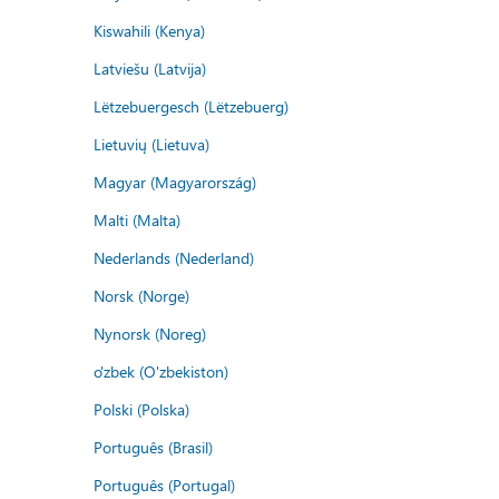
Kiswahili (Kenya)
Latviešu (Latvija)
Lëtzebuergesch (Lëtzebuerg)
Lietuvių (Lietuva)
Magyar (Magyarország)
Malti (Malta)
Nederlands (Nederland)
Norsk (Norge)
Nynorsk (Noreg)
o'zbek (O'zbekiston)
Polski (Polska)
Português (Brasil)
Português (Portugal)