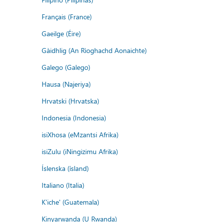
Français (France)
Gaeilge (Éire)
Gàidhlig (An Rìoghachd Aonaichte)
Galego (Galego)
Hausa (Najeriya)
Hrvatski (Hrvatska)
Indonesia (Indonesia)
isiXhosa (eMzantsi Afrika)
isiZulu (iNingizimu Afrika)
Íslenska (ísland)
Italiano (Italia)
K'iche' (Guatemala)
Kinyarwanda (U Rwanda)