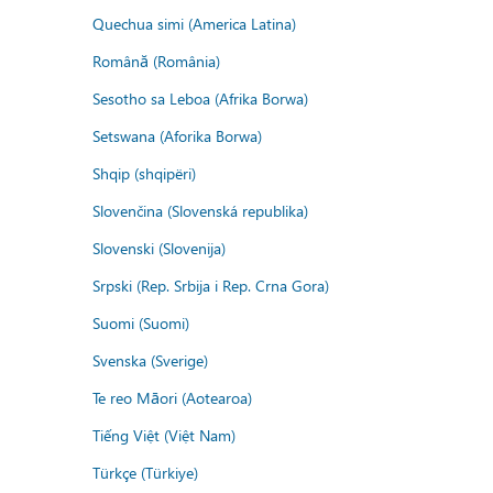
Quechua simi (America Latina)
Română (România)
Sesotho sa Leboa (Afrika Borwa)
Setswana (Aforika Borwa)
Shqip (shqipëri)
Slovenčina (Slovenská republika)
Slovenski (Slovenija)
Srpski (Rep. Srbija i Rep. Crna Gora)
Suomi (Suomi)
Svenska (Sverige)
Te reo Māori (Aotearoa)
Tiếng Việt (Việt Nam)
Türkçe (Türkiye)