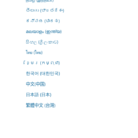
తెలుగు (భారతదేశం)
ಕನ್ನಡ (ಭಾರತ)
മലയാളം (ഇന്ത്യ)
සිංහල (ශ්‍රී ලංකාව)
ไทย (ไทย)
ខ្មែរ (កម្ពុជា)
한국어 (대한민국)
中文(中国)
日本語 (日本)
繁體中文 (台灣)