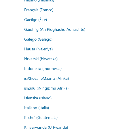
Français (France)
Gaeilge (Éire)
Gàidhlig (An Rìoghachd Aonaichte)
Galego (Galego)
Hausa (Najeriya)
Hrvatski (Hrvatska)
Indonesia (Indonesia)
isiXhosa (eMzantsi Afrika)
isiZulu (iNingizimu Afrika)
Íslenska (ísland)
Italiano (Italia)
K'iche' (Guatemala)
Kinyarwanda (U Rwanda)