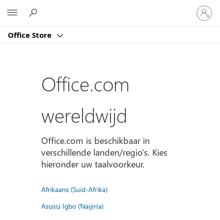
Meld
Microsoft
je
aan
Office Store
bij
je
account
Office.com
wereldwijd
Office.com is beschikbaar in
verschillende landen/regio's. Kies
hieronder uw taalvoorkeur.
Afrikaans (Suid-Afrika)
Asụsụ Igbo (Naịjịrịa)