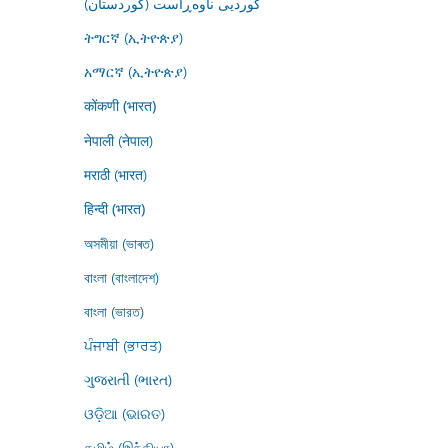
کوردیی ناوەڕاست (کوردستان)
ትግርኛ (ኢትዮጵያ)
አማርኛ (ኢትዮጵያ)
कोंकणी (भारत)
नेपाली (नेपाल)
मराठी (भारत)
हिन्दी (भारत)
অসমীয়া (ভাৰত)
বাংলা (বাংলাদেশ)
বাংলা (ভারত)
ਪੰਜਾਬੀ (ਭਾਰਤ)
ગુજરાતી (ભારત)
ଓଡ଼ିଆ (ଭାରତ)
தமிழ் (இந்தியா)