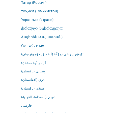
Татар (Россия)
тоҷикӣ (Тоҷикистон)
Українська (Україна)
ქართული (საქართველო)
Հայերեն (Հայաստան)
עברית (ישראל)
ئۇيغۇر يېزىقى (جۇڭخۇا خەلق جۇمھۇرىيىتى)
اُردو (پاکستان)
پنجابی (پاکستان)
درى (افغانستان)
سنڌي (پاکستان)
عربي (المنطقة العربية)
فارسى