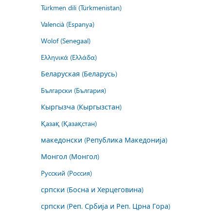
Türkmen dili (Türkmenistan)
Valencià (Espanya)
Wolof (Senegaal)
Ελληνικά (Ελλάδα)
Беларуская (Беларусь)
Български (България)
Кыргызча (Кыргызстан)
Қазақ (Қазақстан)
македонски (Република Македонија)
Монгол (Монгол)
Русский (Россия)
српски (Босна и Херцеговина)
српски (Реп. Србија и Реп. Црна Гора)