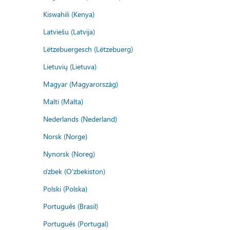
Kiswahili (Kenya)
Latviešu (Latvija)
Lëtzebuergesch (Lëtzebuerg)
Lietuvių (Lietuva)
Magyar (Magyarország)
Malti (Malta)
Nederlands (Nederland)
Norsk (Norge)
Nynorsk (Noreg)
o'zbek (O'zbekiston)
Polski (Polska)
Português (Brasil)
Português (Portugal)