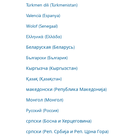
Türkmen dili (Türkmenistan)
Valencià (Espanya)
Wolof (Senegaal)
Ελληνικά (Ελλάδα)
Беларуская (Беларусь)
Български (България)
Кыргызча (Кыргызстан)
Қазақ (Қазақстан)
македонски (Република Македонија)
Монгол (Монгол)
Русский (Россия)
српски (Босна и Херцеговина)
српски (Реп. Србија и Реп. Црна Гора)