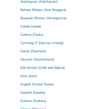
Azərbaycan (Azərbaycan)
Bahasa Melayu (Asia Tenggara)
Bosanski (Bosna i Hercegovina)
Català (català)
Čeština (Česko)
Cymraeg (Y Deyrnas Unedig)
Dansk (Danmark)
Deutsch (Deutschland)
Èdè Yorùbá (Orilẹ̀-èdè Nàìjíríà)
Eesti (Eesti)
English (United States)
Español (España)
Euskara (Euskara)
Filipino (Pilipinas)