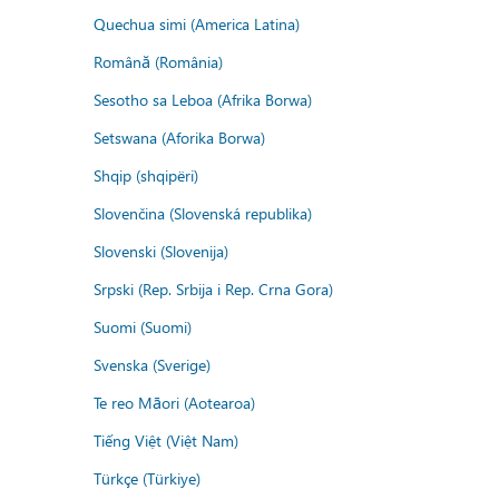
Quechua simi (America Latina)
Română (România)
Sesotho sa Leboa (Afrika Borwa)
Setswana (Aforika Borwa)
Shqip (shqipëri)
Slovenčina (Slovenská republika)
Slovenski (Slovenija)
Srpski (Rep. Srbija i Rep. Crna Gora)
Suomi (Suomi)
Svenska (Sverige)
Te reo Māori (Aotearoa)
Tiếng Việt (Việt Nam)
Türkçe (Türkiye)