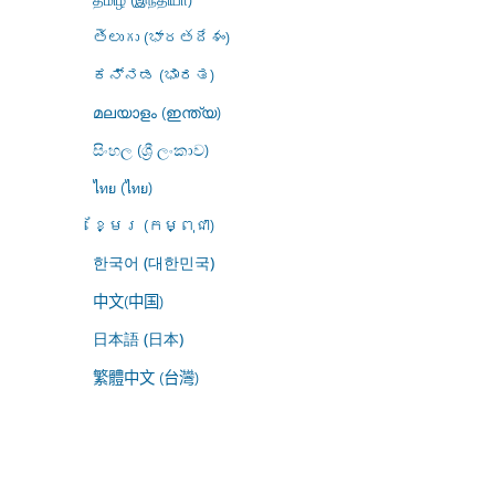
తెలుగు (భారతదేశం)
ಕನ್ನಡ (ಭಾರತ)
മലയാളം (ഇന്ത്യ)
සිංහල (ශ්‍රී ලංකාව)
ไทย (ไทย)
ខ្មែរ (កម្ពុជា)
한국어 (대한민국)
中文(中国)
日本語 (日本)
繁體中文 (台灣)