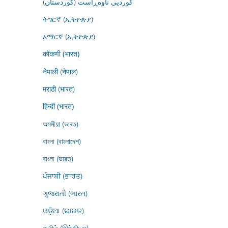
کوردیی ناوەڕاست (کوردستان)
ትግርኛ (ኢትዮጵያ)
አማርኛ (ኢትዮጵያ)
कोंकणी (भारत)
नेपाली (नेपाल)
मराठी (भारत)
हिन्दी (भारत)
অসমীয়া (ভাৰত)
বাংলা (বাংলাদেশ)
বাংলা (ভারত)
ਪੰਜਾਬੀ (ਭਾਰਤ)
ગુજરાતી (ભારત)
ଓଡ଼ିଆ (ଭାରତ)
தமிழ் (இந்தியா)