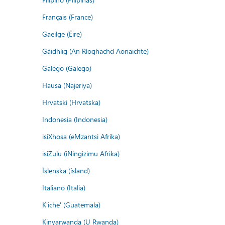
Français (France)
Gaeilge (Éire)
Gàidhlig (An Rìoghachd Aonaichte)
Galego (Galego)
Hausa (Najeriya)
Hrvatski (Hrvatska)
Indonesia (Indonesia)
isiXhosa (eMzantsi Afrika)
isiZulu (iNingizimu Afrika)
Íslenska (ísland)
Italiano (Italia)
K'iche' (Guatemala)
Kinyarwanda (U Rwanda)