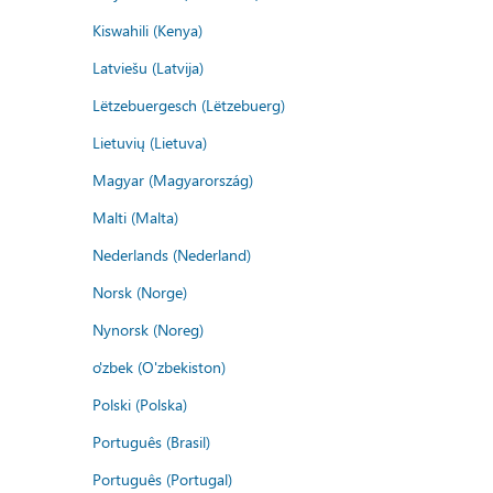
Kiswahili (Kenya)
Latviešu (Latvija)
Lëtzebuergesch (Lëtzebuerg)
Lietuvių (Lietuva)
Magyar (Magyarország)
Malti (Malta)
Nederlands (Nederland)
Norsk (Norge)
Nynorsk (Noreg)
o'zbek (O'zbekiston)
Polski (Polska)
Português (Brasil)
Português (Portugal)