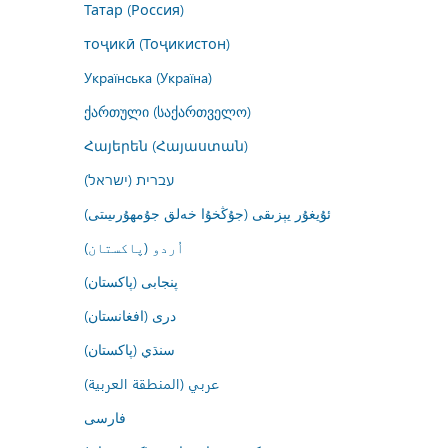
Татар (Россия)
тоҷикӣ (Тоҷикистон)
Українська (Україна)
ქართული (საქართველო)
Հայերեն (Հայաստան)
עברית (ישראל)
ئۇيغۇر يېزىقى (جۇڭخۇا خەلق جۇمھۇرىيىتى)
اُردو (پاکستان)
پنجابی (پاکستان)
درى (افغانستان)
سنڌي (پاکستان)
عربي (المنطقة العربية)
فارسى