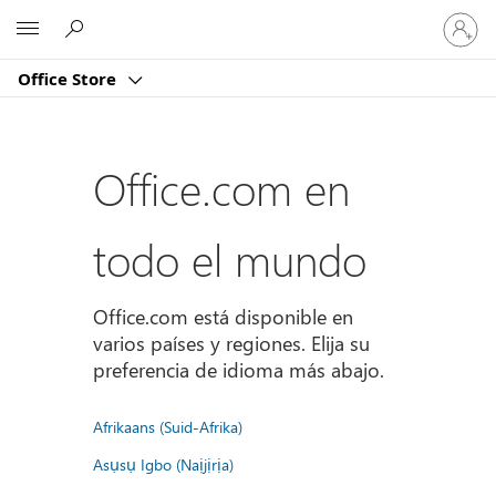
Iniciar
Microsoft
sesión
en
Office Store
tu
cuenta
Office.com en
todo el mundo
Office.com está disponible en
varios países y regiones. Elija su
preferencia de idioma más abajo.
Afrikaans (Suid-Afrika)
Asụsụ Igbo (Naịjịrịa)