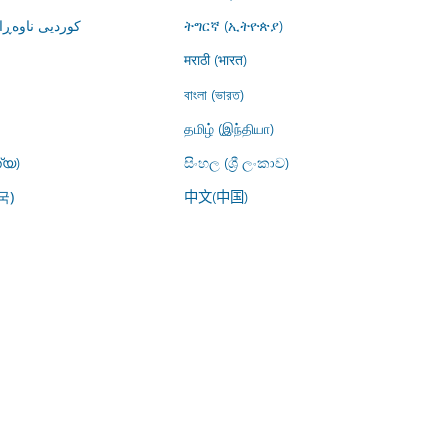
کوردیی ناوە)
ትግርኛ (ኢትዮጵያ)
मराठी (भारत)
বাংলা (ভারত)
தமிழ் (இந்தியா)
്യ)
සිංහල (ශ්‍රී ලංකාව)
中文(中国)
국)