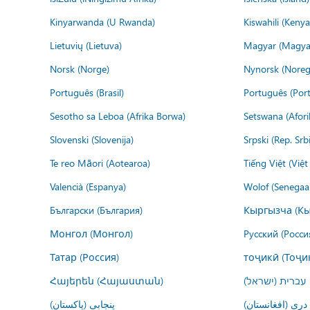
Kinyarwanda (U Rwanda)
Kiswahili (Kenya
Lietuvių (Lietuva)
Magyar (Magya
Norsk (Norge)
Nynorsk (Noreg
Português (Brasil)
Português (Port
Sesotho sa Leboa (Afrika Borwa)
Setswana (Afor
Slovenski (Slovenija)
Srpski (Rep. Srb
Te reo Māori (Aotearoa)
Tiếng Việt (Việ
Valencià (Espanya)
Wolof (Senegaal
Български (България)
Кыргызча (Кы
Монгол (Монгол)
Русский (Росси
Татар (Россия)
тоҷикӣ (Тоҷи
Հայերեն (Հայաստան)
עברית (ישראל)
درى (افغانستان)
پنجابی (پاکستان)