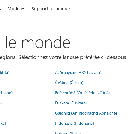
s
Modèles
Support technique
s le monde
égions. Sélectionnez votre langue préférée ci-dessous.
jịrịa)
Azərbaycan (Azərbaycan)
Čeština (Česko)
chland)
Èdè Yorùbá (Orilẹ̀-èdè Nàìjíríà)
)
Euskara (Euskara)
Gàidhlig (An Rìoghachd Aonaichte)
ska)
Indonesia (Indonesia)
Italiano (Italia)