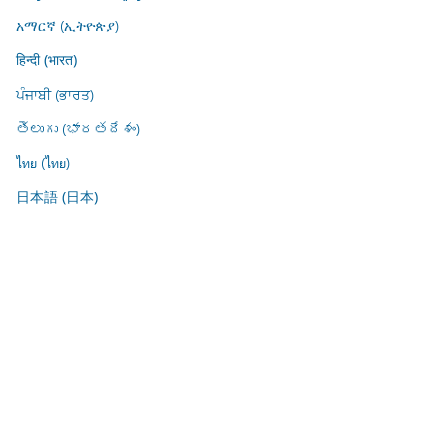
አማርኛ (ኢትዮጵያ)
हिन्दी (भारत)
ਪੰਜਾਬੀ (ਭਾਰਤ)
తెలుగు (భారతదేశం)
ไทย (ไทย)
日本語 (日本)