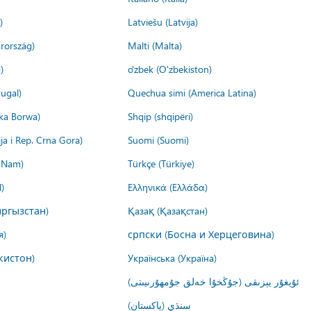
)
Latviešu (Latvija)
rország)
Malti (Malta)
)
o'zbek (O'zbekiston)
ugal)
Quechua simi (America Latina)
ika Borwa)
Shqip (shqipëri)
ija i Rep. Crna Gora)
Suomi (Suomi)
t Nam)
Türkçe (Türkiye)
)
Ελληνικά (Ελλάδα)
ргызстан)
Қазақ (Қазақстан)
я)
српски (Босна и Херцеговина)
кистон)
Українська (Україна)
ئۇيغۇر يېزىقى (جۇڭخۇا خەلق جۇمھۇرىيىتى)
سنڌي (پاکستان)