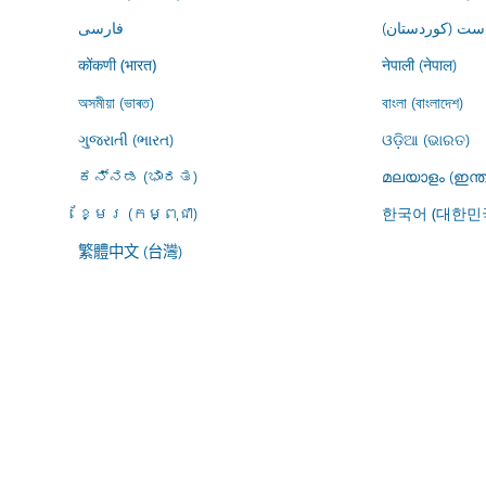
ڕاست (کوردستان
فارسى
नेपाली (नेपाल)
कोंकणी (भारत)
অসমীয়া (ভাৰত)
বাংলা (বাংলাদেশ)
ગુજરાતી (ભારત)
ଓଡ଼ିଆ (ଭାରତ)
ಕನ್ನಡ (ಭಾರತ)
മലയാളം (ഇന്ത
ខ្មែរ (កម្ពុជា)
한국어 (대한민
繁體中文 (台灣)