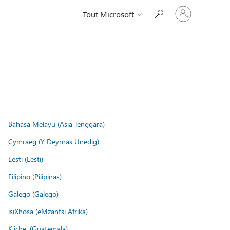
Connectez-
Tout Microsoft
vous
à
votre
compte
Bahasa Melayu (Asia Tenggara)
Cymraeg (Y Deyrnas Unedig)
Eesti (Eesti)
Filipino (Pilipinas)
Galego (Galego)
isiXhosa (eMzantsi Afrika)
K'iche' (Guatemala)