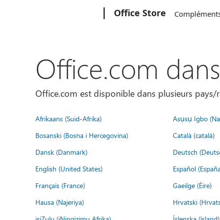
Microsoft
Office Store
Complément
Office.com dan
Office.com est disponible dans plusieurs pays/r
Afrikaans (Suid-Afrika)
Asụsụ Igbo (Naị
Bosanski (Bosna i Hercegovina)
Català (català)
Dansk (Danmark)
Deutsch (Deuts
English (United States)
Español (España
Français (France)
Gaeilge (Éire)
Hausa (Najeriya)
Hrvatski (Hrvat
isiZulu (iNingizimu Afrika)
Íslenska (ísland)