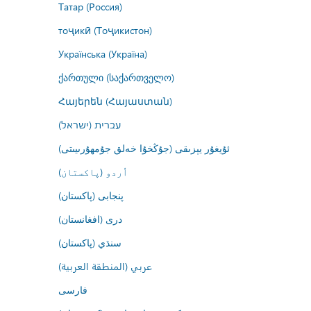
Татар (Россия)
тоҷикӣ (Тоҷикистон)
Українська (Україна)
ქართული (საქართველო)
Հայերեն (Հայաստան)
עברית (ישראל)
ئۇيغۇر يېزىقى (جۇڭخۇا خەلق جۇمھۇرىيىتى)
اُردو (پاکستان)
پنجابی (پاکستان)
درى (افغانستان)
سنڌي (پاکستان)
عربي (المنطقة العربية)
فارسى