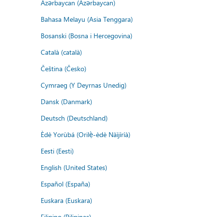
Azərbaycan (Azərbaycan)
Bahasa Melayu (Asia Tenggara)
Bosanski (Bosna i Hercegovina)
Català (català)
Čeština (Česko)
Cymraeg (Y Deyrnas Unedig)
Dansk (Danmark)
Deutsch (Deutschland)
Èdè Yorùbá (Orilẹ̀-èdè Nàìjíríà)
Eesti (Eesti)
English (United States)
Español (España)
Euskara (Euskara)
Filipino (Pilipinas)