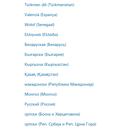
Türkmen dili (Türkmenistan)
Valencià (Espanya)
Wolof (Senegaal)
Ελληνικά (Ελλάδα)
Беларуская (Беларусь)
Български (България)
Кыргызча (Кыргызстан)
Қазақ (Қазақстан)
македонски (Република Македонија)
Монгол (Монгол)
Русский (Россия)
српски (Босна и Херцеговина)
српски (Реп. Србија и Реп. Црна Гора)