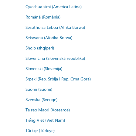
Quechua simi (America Latina)
Română (România)
Sesotho sa Leboa (Afrika Borwa)
Setswana (Aforika Borwa)
Shqip (shqipëri)
Slovenčina (Slovenská republika)
Slovenski (Slovenija)
Srpski (Rep. Srbija i Rep. Crna Gora)
Suomi (Suomi)
Svenska (Sverige)
Te reo Māori (Aotearoa)
Tiếng Việt (Việt Nam)
Türkçe (Türkiye)