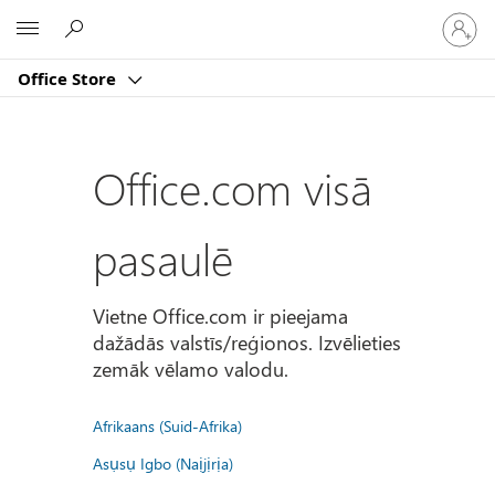
Pierakst
Microsoft
savā
kontā
Office Store
Office.com visā
pasaulē
Vietne Office.com ir pieejama
dažādās valstīs/reģionos. Izvēlieties
zemāk vēlamo valodu.
Afrikaans (Suid-Afrika)
Asụsụ Igbo (Naịjịrịa)