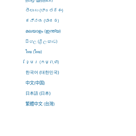
తెలుగు (భారతదేశం)
ಕನ್ನಡ (ಭಾರತ)
മലയാളം (ഇന്ത്യ)
සිංහල (ශ්‍රී ලංකාව)
ไทย (ไทย)
ខ្មែរ (កម្ពុជា)
한국어 (대한민국)
中文(中国)
日本語 (日本)
繁體中文 (台灣)