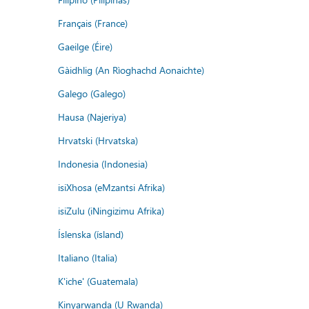
Français (France)
Gaeilge (Éire)
Gàidhlig (An Rìoghachd Aonaichte)
Galego (Galego)
Hausa (Najeriya)
Hrvatski (Hrvatska)
Indonesia (Indonesia)
isiXhosa (eMzantsi Afrika)
isiZulu (iNingizimu Afrika)
Íslenska (ísland)
Italiano (Italia)
K'iche' (Guatemala)
Kinyarwanda (U Rwanda)