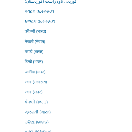
کوردیی ناوەڕاست (کوردستان)
ትግርኛ (ኢትዮጵያ)
አማርኛ (ኢትዮጵያ)
कोंकणी (भारत)
नेपाली (नेपाल)
मराठी (भारत)
हिन्दी (भारत)
অসমীয়া (ভাৰত)
বাংলা (বাংলাদেশ)
বাংলা (ভারত)
ਪੰਜਾਬੀ (ਭਾਰਤ)
ગુજરાતી (ભારત)
ଓଡ଼ିଆ (ଭାରତ)
தமிழ் (இந்தியா)