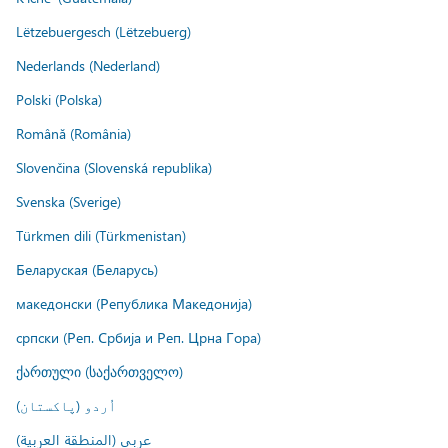
Lëtzebuergesch (Lëtzebuerg)
Nederlands (Nederland)
Polski (Polska)
Română (România)
Slovenčina (Slovenská republika)
Svenska (Sverige)
Türkmen dili (Türkmenistan)
Беларуская (Беларусь)
македонски (Република Македонија)
српски (Реп. Србија и Реп. Црна Гора)
ქართული (საქართველო)
اُردو (پاکستان)
عربي (المنطقة العربية)