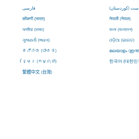
ڕاست (کوردستان
فارسى
नेपाली (नेपाल)
कोंकणी (भारत)
অসমীয়া (ভাৰত)
বাংলা (বাংলাদেশ)
ગુજરાતી (ભારત)
ଓଡ଼ିଆ (ଭାରତ)
ಕನ್ನಡ (ಭಾರತ)
മലയാളം (ഇന്ത
ខ្មែរ (កម្ពុជា)
한국어 (대한민
繁體中文 (台灣)