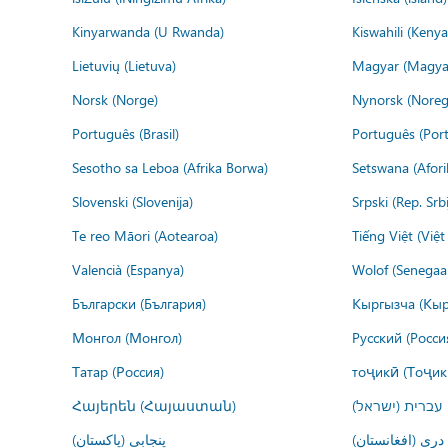
Kinyarwanda (U Rwanda)
Kiswahili (Kenya
Lietuvių (Lietuva)
Magyar (Magya
Norsk (Norge)
Nynorsk (Noreg
Português (Brasil)
Português (Port
Sesotho sa Leboa (Afrika Borwa)
Setswana (Afor
Slovenski (Slovenija)
Srpski (Rep. Srb
Te reo Māori (Aotearoa)
Tiếng Việt (Việ
Valencià (Espanya)
Wolof (Senegaal
Български (България)
Кыргызча (Кыр
Монгол (Монгол)
Русский (Росси
Татар (Россия)
тоҷикӣ (Тоҷик
Հայերեն (Հայաստան)
עברית (ישראל)
درى (افغانستان)
پنجابی (پاکستان)