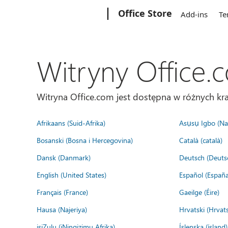
Microsoft
Office Store
Add-ins
Te
Witryny Office.
Witryna Office.com jest dostępna w różnych kra
Afrikaans (Suid-Afrika)
Asụsụ Igbo (Naị
Bosanski (Bosna i Hercegovina)
Català (català)
Dansk (Danmark)
Deutsch (Deuts
English (United States)
Español (España
Français (France)
Gaeilge (Éire)
Hausa (Najeriya)
Hrvatski (Hrvat
isiZulu (iNingizimu Afrika)
Íslenska (ísland)