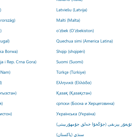
)
Latviešu (Latvija)
rország)
Malti (Malta)
)
o'zbek (O'zbekiston)
ugal)
Quechua simi (America Latina)
ika Borwa)
Shqip (shqipëri)
ija i Rep. Crna Gora)
Suomi (Suomi)
t Nam)
Türkçe (Türkiye)
)
Ελληνικά (Ελλάδα)
гызстан)
Қазақ (Қазақстан)
я)
српски (Босна и Херцеговина)
истон)
Українська (Україна)
ئۇيغۇر يېزىقى (جۇڭخۇا خەلق جۇمھۇرىيىتى)
سنڌي (پاکستان)