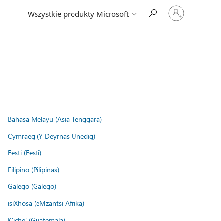
Zaloguj
Wszystkie produkty Microsoft
się
do
swojego
konta
Bahasa Melayu (Asia Tenggara)
Cymraeg (Y Deyrnas Unedig)
Eesti (Eesti)
Filipino (Pilipinas)
Galego (Galego)
isiXhosa (eMzantsi Afrika)
K'iche' (Guatemala)