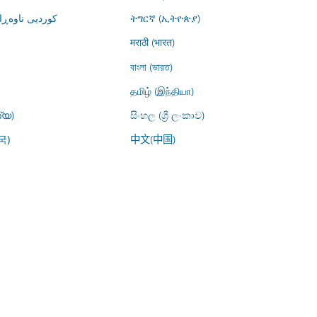
کوردیی ناوە)
ትግርኛ (ኢትዮጵያ)
मराठी (भारत)
বাংলা (ভারত)
தமிழ் (இந்தியா)
്യ)
සිංහල (ශ්‍රී ලංකාව)
中文(中国)
국)