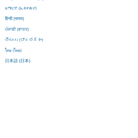
አማርኛ (ኢትዮጵያ)
हिन्दी (भारत)
ਪੰਜਾਬੀ (ਭਾਰਤ)
తెలుగు (భారతదేశం)
ไทย (ไทย)
日本語 (日本)