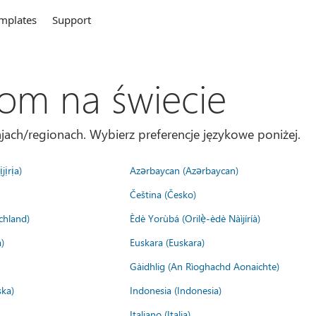
mplates
Support
com na świecie
jach/regionach. Wybierz preferencje językowe poniżej.
jịrịa)
Azərbaycan (Azərbaycan)
Čeština (Česko)
chland)
Èdè Yorùbá (Orilẹ̀-èdè Nàìjíríà)
)
Euskara (Euskara)
Gàidhlig (An Rìoghachd Aonaichte)
ska)
Indonesia (Indonesia)
Italiano (Italia)