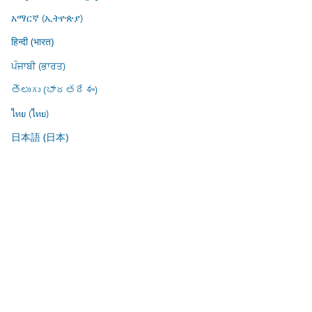
አማርኛ (ኢትዮጵያ)
हिन्दी (भारत)
ਪੰਜਾਬੀ (ਭਾਰਤ)
తెలుగు (భారతదేశం)
ไทย (ไทย)
日本語 (日本)