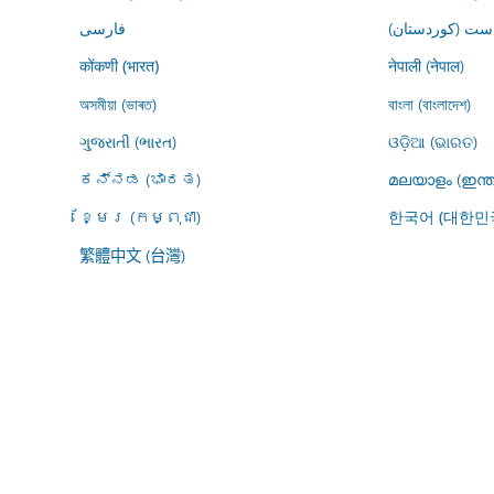
ڕاست (کوردستان
فارسى
नेपाली (नेपाल)
कोंकणी (भारत)
অসমীয়া (ভাৰত)
বাংলা (বাংলাদেশ)
ગુજરાતી (ભારત)
ଓଡ଼ିଆ (ଭାରତ)
ಕನ್ನಡ (ಭಾರತ)
മലയാളം (ഇന്ത
ខ្មែរ (កម្ពុជា)
한국어 (대한민
繁體中文 (台灣)