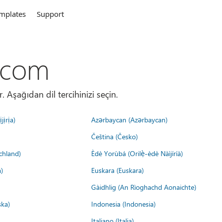
mplates
Support
.com
. Aşağıdan dil tercihinizi seçin.
jịrịa)
Azərbaycan (Azərbaycan)
Čeština (Česko)
chland)
Èdè Yorùbá (Orilẹ̀-èdè Nàìjíríà)
)
Euskara (Euskara)
Gàidhlig (An Rìoghachd Aonaichte)
ska)
Indonesia (Indonesia)
Italiano (Italia)