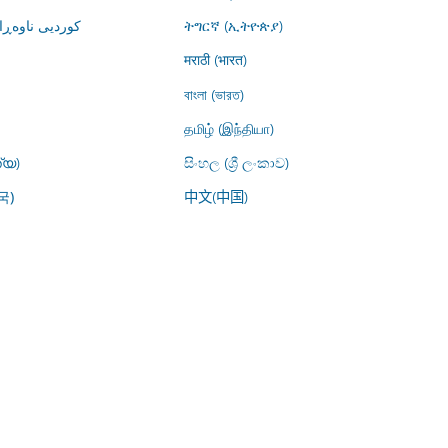
کوردیی ناوە)
ትግርኛ (ኢትዮጵያ)
मराठी (भारत)
বাংলা (ভারত)
தமிழ் (இந்தியா)
്യ)
සිංහල (ශ්‍රී ලංකාව)
中文(中国)
국)