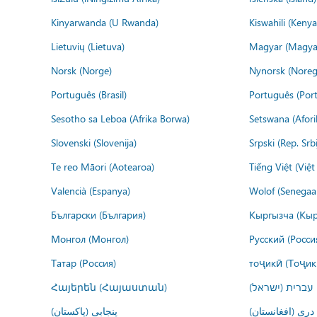
Kinyarwanda (U Rwanda)
Kiswahili (Kenya
Lietuvių (Lietuva)
Magyar (Magya
Norsk (Norge)
Nynorsk (Noreg
Português (Brasil)
Português (Port
Sesotho sa Leboa (Afrika Borwa)
Setswana (Afor
Slovenski (Slovenija)
Srpski (Rep. Srb
Te reo Māori (Aotearoa)
Tiếng Việt (Việ
Valencià (Espanya)
Wolof (Senegaal
Български (България)
Кыргызча (Кыр
Монгол (Монгол)
Русский (Росси
Татар (Россия)
тоҷикӣ (Тоҷик
Հայերեն (Հայաստան)
עברית (ישראל)
درى (افغانستان)
پنجابی (پاکستان)