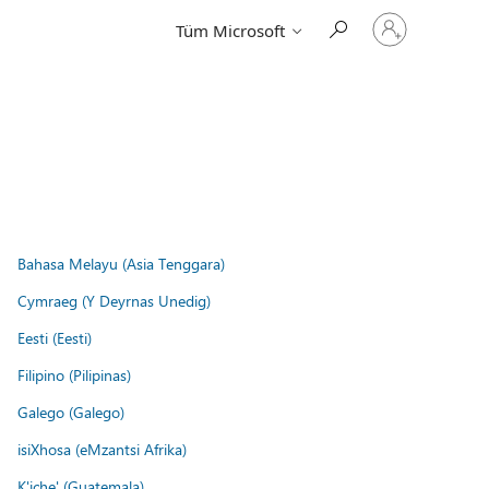
Hesabınızda
Tüm Microsoft
oturum
açın
Bahasa Melayu (Asia Tenggara)
Cymraeg (Y Deyrnas Unedig)
Eesti (Eesti)
Filipino (Pilipinas)
Galego (Galego)
isiXhosa (eMzantsi Afrika)
K'iche' (Guatemala)