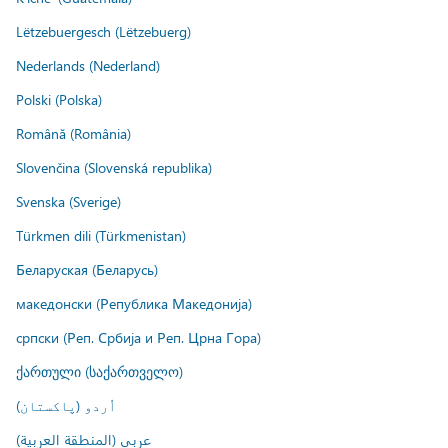
Lëtzebuergesch (Lëtzebuerg)
Nederlands (Nederland)
Polski (Polska)
Română (România)
Slovenčina (Slovenská republika)
Svenska (Sverige)
Türkmen dili (Türkmenistan)
Беларуская (Беларусь)
македонски (Република Македонија)
српски (Реп. Србија и Реп. Црна Гора)
ქართული (საქართველო)
اُردو (پاکستان)
عربي (المنطقة العربية)