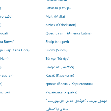
)
Latviešu (Latvija)
rország)
Malti (Malta)
)
o'zbek (O'zbekiston)
ugal)
Quechua simi (America Latina)
ika Borwa)
Shqip (shqipëri)
ija i Rep. Crna Gora)
Suomi (Suomi)
t Nam)
Türkçe (Türkiye)
)
Ελληνικά (Ελλάδα)
гызстан)
Қазақ (Қазақстан)
я)
српски (Босна и Херцеговина)
истон)
Українська (Україна)
ئۇيغۇر يېزىقى (جۇڭخۇا خەلق جۇمھۇرىيىتى)
سنڌي (پاکستان)