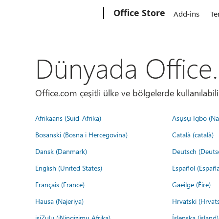
Microsoft
Office Store
Add-ins
Te
Dünyada Office
Office.com çeşitli ülke ve bölgelerde kullanılabilir
Afrikaans (Suid-Afrika)
Asụsụ Igbo (Naị
Bosanski (Bosna i Hercegovina)
Català (català)
Dansk (Danmark)
Deutsch (Deuts
English (United States)
Español (España
Français (France)
Gaeilge (Éire)
Hausa (Najeriya)
Hrvatski (Hrvat
isiZulu (iNingizimu Afrika)
Íslenska (ísland)