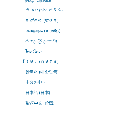
తెలుగు (భారతదేశం)
ಕನ್ನಡ (ಭಾರತ)
മലയാളം (ഇന്ത്യ)
සිංහල (ශ්‍රී ලංකාව)
ไทย (ไทย)
ខ្មែរ (កម្ពុជា)
한국어 (대한민국)
中文(中国)
日本語 (日本)
繁體中文 (台灣)