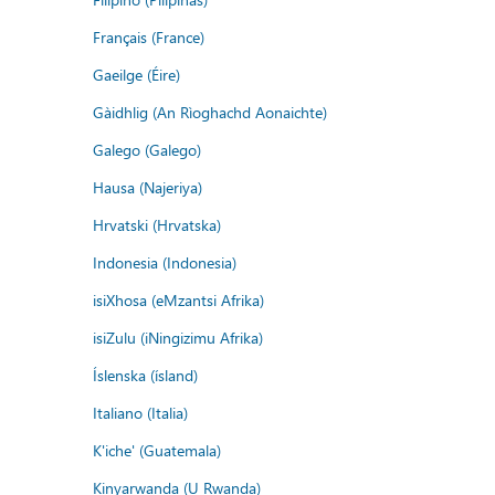
Français (France)
Gaeilge (Éire)
Gàidhlig (An Rìoghachd Aonaichte)
Galego (Galego)
Hausa (Najeriya)
Hrvatski (Hrvatska)
Indonesia (Indonesia)
isiXhosa (eMzantsi Afrika)
isiZulu (iNingizimu Afrika)
Íslenska (ísland)
Italiano (Italia)
K'iche' (Guatemala)
Kinyarwanda (U Rwanda)