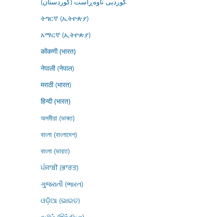
کوردیی ناوەڕاست (کوردستان)
ትግርኛ (ኢትዮጵያ)
አማርኛ (ኢትዮጵያ)
कोंकणी (भारत)
नेपाली (नेपाल)
मराठी (भारत)
हिन्दी (भारत)
অসমীয়া (ভাৰত)
বাংলা (বাংলাদেশ)
বাংলা (ভারত)
ਪੰਜਾਬੀ (ਭਾਰਤ)
ગુજરાતી (ભારત)
ଓଡ଼ିଆ (ଭାରତ)
தமிழ் (இந்தியா)