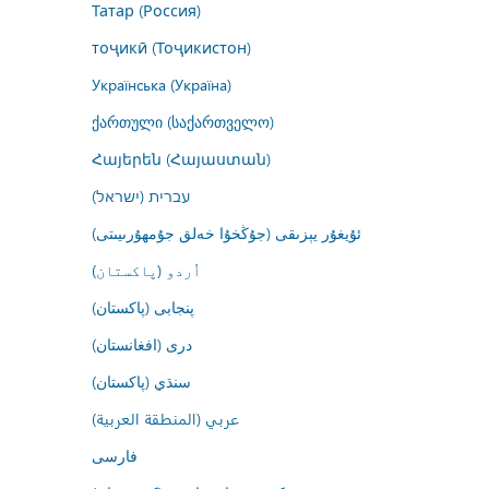
Татар (Россия)
тоҷикӣ (Тоҷикистон)
Українська (Україна)
ქართული (საქართველო)
Հայերեն (Հայաստան)
עברית (ישראל)
ئۇيغۇر يېزىقى (جۇڭخۇا خەلق جۇمھۇرىيىتى)
اُردو (پاکستان)
پنجابی (پاکستان)
درى (افغانستان)
سنڌي (پاکستان)
عربي (المنطقة العربية)
فارسى