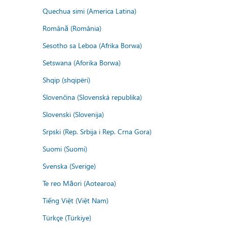
Quechua simi (America Latina)
Română (România)
Sesotho sa Leboa (Afrika Borwa)
Setswana (Aforika Borwa)
Shqip (shqipëri)
Slovenčina (Slovenská republika)
Slovenski (Slovenija)
Srpski (Rep. Srbija i Rep. Crna Gora)
Suomi (Suomi)
Svenska (Sverige)
Te reo Māori (Aotearoa)
Tiếng Việt (Việt Nam)
Türkçe (Türkiye)