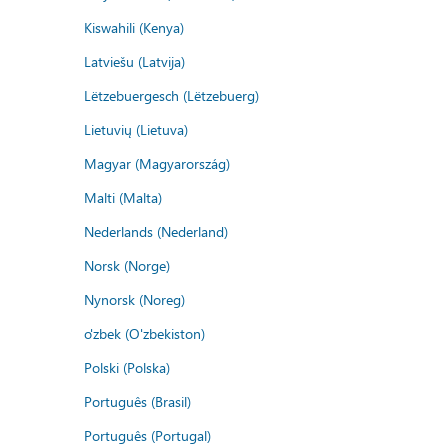
Kiswahili (Kenya)
Latviešu (Latvija)
Lëtzebuergesch (Lëtzebuerg)
Lietuvių (Lietuva)
Magyar (Magyarország)
Malti (Malta)
Nederlands (Nederland)
Norsk (Norge)
Nynorsk (Noreg)
o'zbek (O'zbekiston)
Polski (Polska)
Português (Brasil)
Português (Portugal)