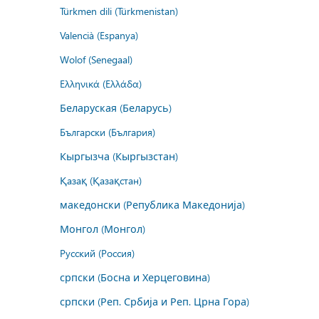
Türkmen dili (Türkmenistan)
Valencià (Espanya)
Wolof (Senegaal)
Ελληνικά (Ελλάδα)
Беларуская (Беларусь)
Български (България)
Кыргызча (Кыргызстан)
Қазақ (Қазақстан)
македонски (Република Македонија)
Монгол (Монгол)
Русский (Россия)
српски (Босна и Херцеговина)
српски (Реп. Србија и Реп. Црна Гора)