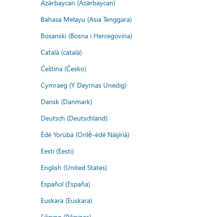
Azərbaycan (Azərbaycan)
Bahasa Melayu (Asia Tenggara)
Bosanski (Bosna i Hercegovina)
Català (català)
Čeština (Česko)
Cymraeg (Y Deyrnas Unedig)
Dansk (Danmark)
Deutsch (Deutschland)
Èdè Yorùbá (Orilẹ̀-èdè Nàìjíríà)
Eesti (Eesti)
English (United States)
Español (España)
Euskara (Euskara)
Filipino (Pilipinas)