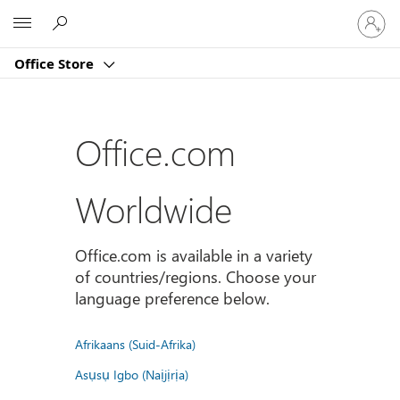
Sign
Microsoft
in
to
Office Store
your
account
Office.com
Worldwide
Office.com is available in a variety
of countries/regions. Choose your
language preference below.
Afrikaans (Suid-Afrika)
Asụsụ Igbo (Naịjịrịa)